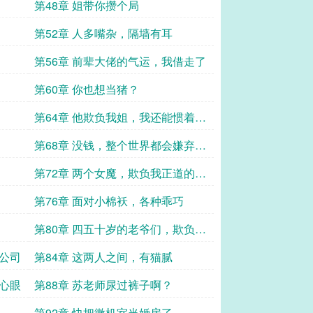
第48章 姐带你攒个局
第52章 人多嘴杂，隔墙有耳
第56章 前辈大佬的气运，我借走了
第60章 你也想当猪？
第64章 他欺负我姐，我还能惯着
他？
第68章 没钱，整个世界都会嫌弃你
的
第72章 两个女魔，欺负我正道的
光？
第76章 面对小棉袄，各种乖巧
第80章 四五十岁的老爷们，欺负我
少年啊？
的公司
第84章 这两人之间，有猫腻
小心眼
第88章 苏老师尿过裤子啊？
第92章 快把微机室当婚房了