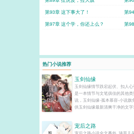
第93章 这下事大了！
第9
高考
第97章 这个学，你还上么？
第9
理！
热门小说推荐
玉剑仙缘
玉剑仙缘情节跌宕起伏、扣人心
是一本情节与文笔俱佳的其他类
说，玉剑仙缘-孤本慕容-小说旗
供玉剑仙缘最新清爽干净的文字
在线阅读和TXT下载。...
宠后之路
宠后之路小说全文番外_瑧哥儿