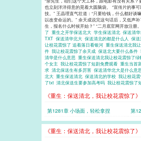
“余先生，咱们这个天工杯，跟电影有没有关系？要
也立刻洋洋得意的晃着大圆脑袋。 “宣传片的事可
技。” 王晶理直气壮道：“只要给钱，什么都好谈
以改变命运的。” 余天成说完这句话后，又低声补
生，报名什么时候开始？” “二月底官网开放注册。” 
了
重生之开学保送北大
学生保送清北
保送清
TXT
保送清华北大
保送清北的都是什么人
保送
让校花震惊了 追着落日看银河
重生保送清北我
件
我让校花震惊了余天成
保送北大要什么条件
清华是什么意思
重生保送清北我让校花震惊了
个女主
我让校花震惊了短剧免费观看
重生当首
求
清北保送生有多厉害
保送清华北大是什么意
北大
重生保送清北
保送清北的学校
我让校花震
了txt
清北保送生要参加高考吗
我让校花震惊了
《重生：保送清北，我让校花震惊了》
第1281章 小场面，轻松拿捏
第1
《重生：保送清北，我让校花震惊了》