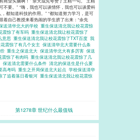
有商业头脑啊！” 余天成先夸赞了王精一句。 王精
可不要。” “嗨，我也可以谈情怀，我也可以谈爱科
人，都知道科技的作用。” “都知道努力学习，是可
有跟着自己教授来看热闹的学生挤了出来：“余先
保送清华北大的学校
重生保送清北我让校花震惊
花震惊了有车吗
重生保送清北我让校花震惊了
么意思
重生保送清北我让校花震惊了TXT百度
我
校花震惊了有几个女主
保送清华北大需要什么条
哪些
重生之保送北大
保送清华北大有多厉害
保送
花震惊了有肉吗
重生保送清北我让校花震惊了几
名
保送清北需要什么条件
清北的保送生是什么要
要高考吗
重生之开局保送北大起点
学校保送清华
惊了追着落日看银河
重生保送清北我让校花震惊
第1278章 世纪什么最值钱