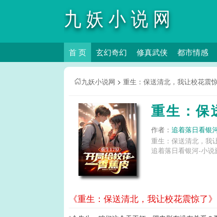
九妖小说网
首 页
玄幻奇幻
修真武侠
都市情感
九妖小说网
>
重生：保送清北，我让校花震
重生：保
作者：
追着落日看银
重生：保送清北，我
追着落日看银河-小说
《重生：保送清北，我让校花震惊了》第