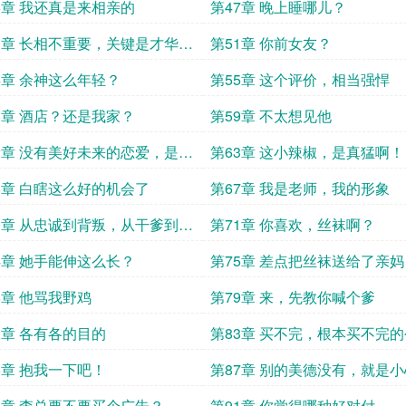
6章 我还真是来相亲的
第47章 晚上睡哪儿？
0章 长相不重要，关键是才华！
第51章 你前女友？
！才华！
4章 余神这么年轻？
第55章 这个评价，相当强悍
8章 酒店？还是我家？
第59章 不太想见他
2章 没有美好未来的恋爱，是不
第63章 这小辣椒，是真猛啊！
的
6章 白瞎这么好的机会了
第67章 我是老师，我的形象
0章 从忠诚到背叛，从干爹到孙
第71章 你喜欢，丝袜啊？
4章 她手能伸这么长？
第75章 差点把丝袜送给了亲妈
8章 他骂我野鸡
第79章 来，先教你喊个爹
2章 各有各的目的
第83章 买不完，根本买不完
6章 抱我一下吧！
第87章 别的美德没有，就是
0章 李总要不要买个广告？
第91章 你觉得哪种好对付