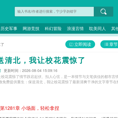
历史军事
网游竞技
科幻冒险
浪漫言情
耽美同人
其
立即阅读
章节
惊了
送清北，我让校花震惊了
河
更新时间：2026-08-04 15:09:16
让校花震惊了情节跌宕起伏、扣人心弦，是一本情节与文笔俱佳的都市言情
旗免费提供重生：保送清北，我让校花震惊了最新清爽干净的文字章节在线
1281章 小场面，轻松拿捏