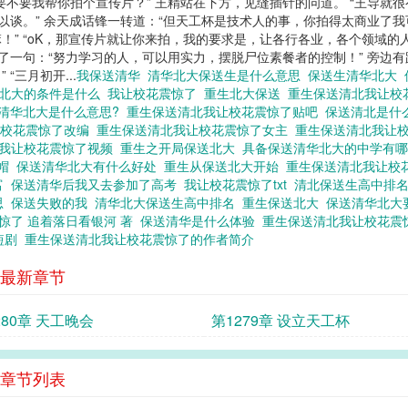
不要我帮你拍个宣传片？” 王精站在下方，见缝插针的问道。 “王导就很
以谈。” 余天成话锋一转道：“但天工杯是技术人的事，你拍得太商业了我
嘛！” “oK，那宣传片就让你来拍，我的要求是，让各行各业，各个领域的
了一句：“努力学习的人，可以用实力，摆脱尸位素餐者的控制！” 旁边
“三月初开...
我保送清华
清华北大保送生是什么意思
保送生清华北大
华北大的条件是什么
我让校花震惊了
重生北大保送
重生保送清北我让校
清华北大是什么意思?
重生保送清北我让校花震惊了贴吧
保送清北是什
让校花震惊了改编
重生保送清北我让校花震惊了女主
重生保送清北我让
我让校花震惊了视频
重生之开局保送北大
具备保送清华北大的中学有
绿帽
保送清华北大有什么好处
重生从保送北大开始
重生保送清北我让校
富
保送清华后我又去参加了高考
我让校花震惊了txt
清北保送生高中排
思
保送失败的我
清华北大保送生高中排名
重生保送北大
保送清华北大
惊了 追着落日看银河 著
保送清华是什么体验
重生保送清北我让校花震
短剧
重生保送清北我让校花震惊了的作者简介
最新章节
280章 天工晚会
第1279章 设立天工杯
章节列表