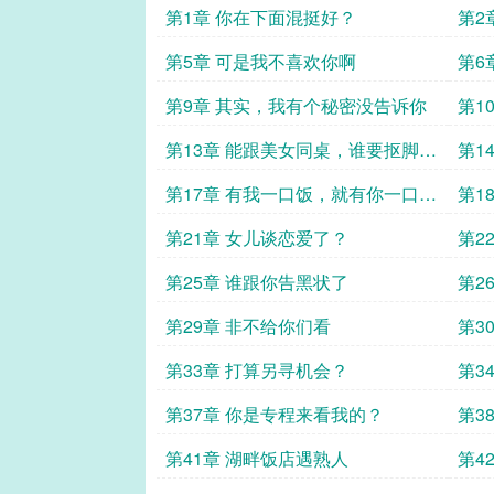
第1章 你在下面混挺好？
第2
第5章 可是我不喜欢你啊
第6
第9章 其实，我有个秘密没告诉你
第1
第13章 能跟美女同桌，谁要抠脚大
第1
汉
第17章 有我一口饭，就有你一口狗
第1
粮
第21章 女儿谈恋爱了？
第2
第25章 谁跟你告黑状了
第2
么嘴
第29章 非不给你们看
第3
第33章 打算另寻机会？
第3
第37章 你是专程来看我的？
第3
第41章 湖畔饭店遇熟人
第4