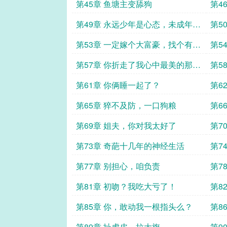
第45章 鱼塘主变舔狗
第4
第49章 永远少年是心态，未成年的
第5
是身体
才华
第53章 一定嫁个大富豪，找个有钱
第5
人！
第57章 你折走了我心中最美的那朵
第5
花
第61章 你俩睡一起了？
第6
长久
第65章 猝不及防，一口狗粮
第6
第69章 姐夫，你对我太好了
第7
子
第73章 奇葩十几年的神经生活
第7
第77章 别担心，咱负责
第7
第81章 初吻？我吃大亏了！
第8
第85章 你，敢动我一根指头么？
第8
第89章 扯虎皮，拉大旗
第9