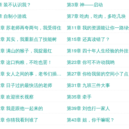
章 装不认识我？
第3章 神——启动
章 自制小游戏
第7章 吃肉，吃肉，多吃几块
0章 苏老师再夸两句，我受得住
第11章 我的资源能让你一路绿
4章 其实，我重新点了技能树
第15章 还真读错了？
8章 满山的猴子，我腚最红
第19章 四十年人生经验的外挂
2章 这口狗粮，不吃也罢！
第23章 你可不许动我哟
6章 女人之间的事，老爷们插什
第27章 你给我留的空间小了点
0章 日子过的最快活的老师
第31章 九班三件大事
4章 欢迎班长视察
第35章 牵手
8章 我是跟他一起来的
第39章 刘也行一家人
2章 你猜我看到谁了
第43章 姐，你干嘛呢？