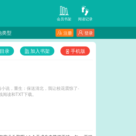
会员书架
阅读记录
他类型
注册
登录
目录
加入书架
手机版
小说，重生：保送清北，我让校花震惊了-
阅读和TXT下载。