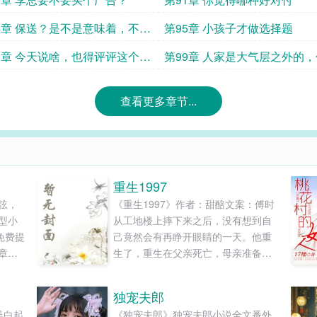
4章 保送？是不是意味着，不用
第95章 小孩子才做选择题
了？
8章 今天说啥，也得评评这个
第99章 人家是大气层之外的
牛马圈的
查看更多章节...
重生1997
弦，
《重生1997》作者：甜醅文案：傅时
型小
从工地楼上摔下来之后，没有想到自
免费提
己竟然会有再睁开眼睛的一天。他重
章节
生了，重生在父亲死亡，母亲准备卷
走家里财产改嫁的1997年。这一世，
重新回到命运的拐点，傅时想着，他
独宠夫郎
得换一种活法。至少，得夺回房产，
吴白起
《独宠夫郎》独宠夫郎小说全文番外_