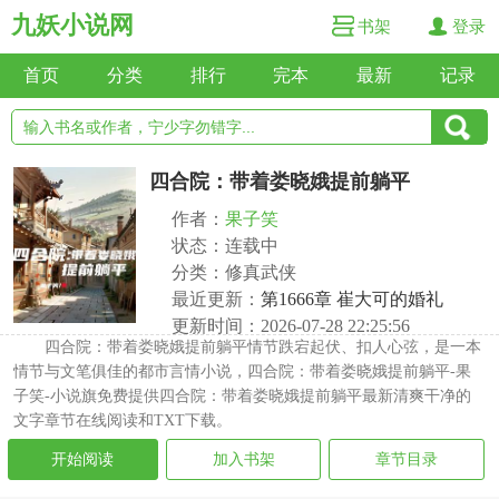
九妖小说网
书架
登录
首页
分类
排行
完本
最新
记录
四合院：带着娄晓娥提前躺平
作者：
果子笑
状态：连载中
分类：修真武侠
最近更新：
第1666章 崔大可的婚礼
更新时间：2026-07-28 22:25:56
四合院：带着娄晓娥提前躺平情节跌宕起伏、扣人心弦，是一本
情节与文笔俱佳的都市言情小说，四合院：带着娄晓娥提前躺平-果
子笑-小说旗免费提供四合院：带着娄晓娥提前躺平最新清爽干净的
文字章节在线阅读和TXT下载。
开始阅读
加入书架
章节目录