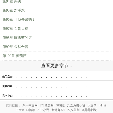
第94章 采买
第95章 对手戏
第96章 让我去采购？
第97章 百货大楼
第98章 陈雪茹的店
第99章 公私合营
第100章 糖葫芦
查看更多章节...
、
、
、
、
、
、
、
、
、
、
、
、
、
、
、
热门点击:
、
、
、
、
、
、
、
、
、
、
、
、
、
、
、
更新榜单:
、
、
、
、
、
、
、
、
、
、
、
、
、
、
、
完本小说:
友情链接：
八一中文网
777笔趣阁
40阅读
九五免费小说
大文学
444读
789txt
41阅读
APP小说
新笔趣520
四八美剧
九零零影院