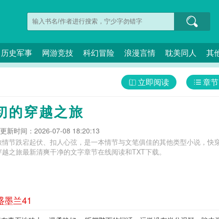
历史军事
网游竞技
科幻冒险
浪漫言情
耽美同人
其
立即阅读
章节
初的穿越之旅
更新时间：2026-07-08 18:20:13
旅情节跌宕起伏、扣人心弦，是一本情节与文笔俱佳的其他类型小说，快穿
越之旅最新清爽干净的文字章节在线阅读和TXT下载。
盛墨兰41