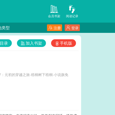
会员书架
阅读记录
他类型
注册
登录
目录
加入书架
手机版
：元初的穿越之旅-梧桐树下梧桐-小说旗免