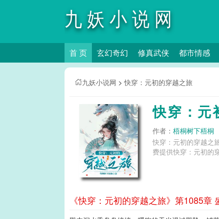
九妖小说网
首 页
玄幻奇幻
修真武侠
都市情感
九妖小说网
>
快穿：元初的穿越之旅
快穿：元
作者：
梧桐树下梧桐
快穿：元初的穿越之
费提供快穿：元初的穿
《快穿：元初的穿越之旅》第1085章 