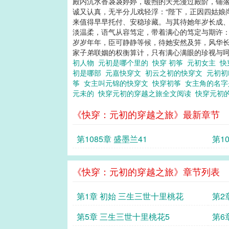
殿内沉水香袅袅婷婷，暖煦的天光漫过殿阶，铺落
诚又认真，无半分儿戏轻浮：“陛下，正因四姑娘
来值得早早托付、安稳珍藏。与其待她年岁长成、
淡温柔，语气从容笃定，带着满心的笃定与期许：
岁岁年年，臣可静静等候，待她安然及笄，风华长
家子弟联姻的权衡算计，只有满心满眼的珍视与呵
初人物
元初是哪个里的
快穿 初筝
元初女主
快
初是哪部
元嘉快穿文
初云之初的快穿文
元初
筝
女主叫元锦的快穿文
快穿初筝
女主角的名
元未的
快穿元初的穿越之旅全文阅读
快穿元初
《快穿：元初的穿越之旅》最新章节
第1085章 盛墨兰41
第1
《快穿：元初的穿越之旅》章节列表
第1章 初始 三生三世十里桃花
第2
第5章 三生三世十里桃花5
第6