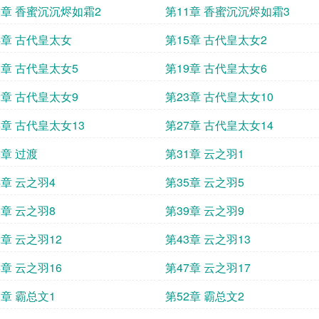
0章 香蜜沉沉烬如霜2
第11章 香蜜沉沉烬如霜3
4章 古代皇太女
第15章 古代皇太女2
8章 古代皇太女5
第19章 古代皇太女6
2章 古代皇太女9
第23章 古代皇太女10
6章 古代皇太女13
第27章 古代皇太女14
0章 过渡
第31章 云之羽1
4章 云之羽4
第35章 云之羽5
8章 云之羽8
第39章 云之羽9
2章 云之羽12
第43章 云之羽13
6章 云之羽16
第47章 云之羽17
1章 霸总文1
第52章 霸总文2