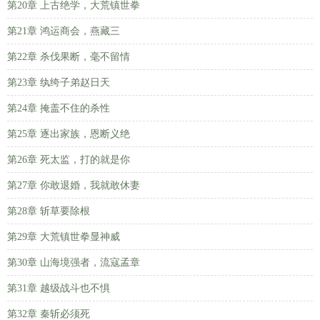
第20章 上古绝学，大荒镇世拳
第21章 鸿运商会，燕藏三
第22章 杀伐果断，毫不留情
第23章 纨绔子弟赵日天
第24章 掩盖不住的杀性
第25章 逐出家族，恩断义绝
第26章 死太监，打的就是你
第27章 你敢退婚，我就敢休妻
第28章 斩草要除根
第29章 大荒镇世拳显神威
第30章 山海境强者，流寇孟章
第31章 越级战斗也不惧
第32章 秦斩必须死