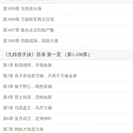
第3499章 无情道分身
第3498章 万族联军再次压境
第3497章 炼化太古巨鲲尸骸
第3496章 四路战场，四路大捷
《九转吞天诀》目录 第一页 （第1-100章）
第1章 欺我感情，夺我血脉
第2章 吞天吞地吞万物，不死不灭修金身
第3章 狼子野心，昭然若揭
第4章 雷之祖巫，恐怖如斯
第5章 功高盖主，鸟尽弓藏
第6章 蓝月武王，定海神针
第7章 狗奴才就是欠揍