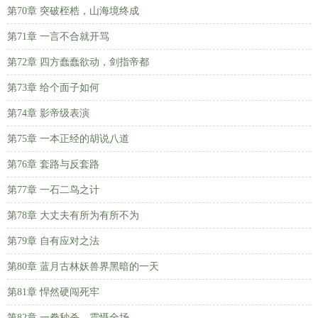
第70章 突破桎梏，山海境终成
第71章 一言不合就开骂
第72章 四方蠢蠢欲动，剑指帝都
第73章 给个面子如何
第74章 影帝级表演
第75章 一本正经的胡说八道
第76章 套路与反套路
第77章 一石二鸟之计
第78章 大丈夫有所为有所不为
第79章 自有应对之法
第80章 蓝月古林妖兽界黑暗的一天
第81章 悍然硬闯死牢
第82章 一拳秒杀，震慑全场