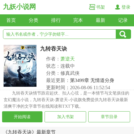
九妖小说网
书架
登录
首页
分类
排行
完本
最新
记录
九转吞天诀
作者：
萧逆天
状态：连载中
分类：修真武侠
最近更新：
第3499章 无情道分身
更新时间：2026-08-06 11:52:54
九转吞天诀情节跌宕起伏、扣人心弦，是一本情节与文笔俱佳的
玄幻魔法小说，九转吞天诀-萧逆天-小说旗免费提供九转吞天诀最新
清爽干净的文字章节在线阅读和TXT下载。
开始阅读
加入书架
章节目录
《九转吞天诀》最新章节