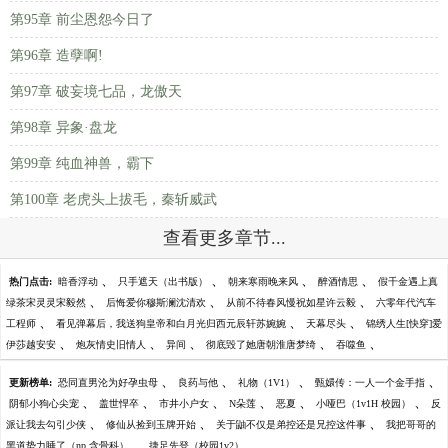
第95章 前尘恩怨今日了
第96章 造孽啊!
第97章 破妄境七品，龙傲天
第98章 异象·盘龙
第99章 纯血神兽，霸下
第100章 老虎头上拔毛，秦斩威武
查看更多章节...
、
、
、
、
热门点击:
暗香浮动
只手遮天（出书版）
朝来寒雨晚来风
醉酒情思
假千金遇上真
、
、
、
绿茶宋灵灵宋毅然
后悔爱你穆斯澜沈清欢
从前不待春风慢祝如星许云毅
六零年代汽车
、
、
、
工程师
看见弹幕后，我送狗皇帝和白月光归西元辰轩苏婉婉
天幕尽头
锦绣人生[快穿]爱
、
、
、
、
、
伊莎越安安
炮灰情史旧情人
异间
彻底毁了她唐朝淮唐梦绮
吞噬鱼
、
、
、
、
更新榜单:
恐同直男沦为好孕虫母
良药与他
礼物（1V1）
甄嬛传：一人一个金手指
、
、
、
、
、
、
阴郁小狗心尖宠
盖世悍卒
市井小户女
N朵莲
恶夏
小哑巴（1v1H 校园）
反
、
、
、
派让我去勾引少侠
修仙从捡到玉牌开始
关于鼬不仅是弟控还是兄控这件事
我把哥哥的
、
、
黑道势力睡了（np 含骨科）
捷足先登（校园1v2）