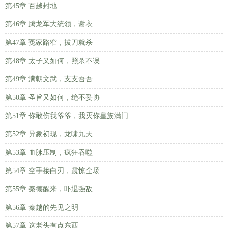
第45章 百越封地
第46章 腾龙军大统领，谢衣
第47章 冤家路窄，拔刀就杀
第48章 太子又如何，照杀不误
第49章 满朝文武，支支吾吾
第50章 圣旨又如何，绝不妥协
第51章 你敢伤我爷爷，我灭你皇族满门
第52章 异象初现，龙啸九天
第53章 血脉压制，疯狂吞噬
第54章 空手接白刃，震惊全场
第55章 秦德醒来，吓退强敌
第56章 秦越的先见之明
第57章 这老头有点东西