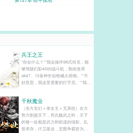
兵王之王
“你会什么？”“我会操作98式坦克，能
够驾驶幻影4000战斗机，熟练使用
ak47、12各种长短枪械火箭炮。”“不
好意思，我这里需要的打字员。”“我可
是兵...
千秋魔业
（东方玄幻＋单女主＋无系统）在大
势力割据天下，穷兵黩武之时，天下
的每一处都是武力和权谋的缩影。乱
世求存，扞卫基业，宏图争霸皆为千