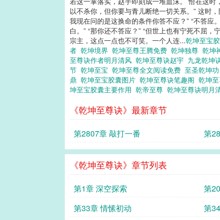
若这一掌落实，赵宇即刻成一堆血沫。 恰在这时，
以不杀你，但你要与青儿断绝一切关系。” 这时，
我现在问的是这换命的条件你答不应？” “不答应
白。” “那你还不答应？” “但世上也有宁死不屈，
宗主，这点一点也不可笑。一个人连...
乾坤至宝
者
乾坤境界
乾坤至尊王腾免费
乾坤独尊
乾坤
至尊诀作者明月清风
乾坤至尊诀赵宇
九龙乾坤
节
乾坤至宝
乾坤至尊全文阅读免费
至圣乾坤
鼎
乾坤至宝胶囊图片
乾坤至尊诀笔趣阁
乾坤
坤至宝胶囊主要作用
乾帝至尊
乾坤至尊诀明月
《乾坤至尊诀》最新章节
第2807章 敲打一番
第2
《乾坤至尊诀》章节列表
第1章 深空探索
第2
第33章 情愫初动
第3