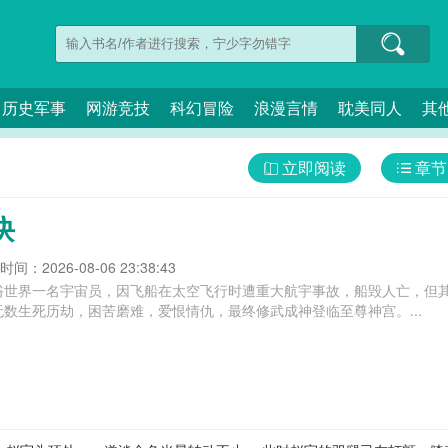
历史军事
网游竞技
科幻冒险
浪漫言情
耽美同人
其
立即阅读
章节
诀
间：2026-08-06 23:38:43
俗世界一名宇宙员，因飞船在太空飞行时遭重大航宇事故，船毁人亡，但
数生死历劫，困苦磨难，爱恨情仇，最终修武成神登临至尊神宫。...