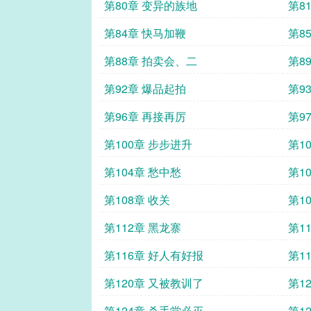
第80章 变异的族地
第8
第84章 快马加鞭
第8
第88章 拍卖会、二
第8
第92章 爆品起拍
第9
第96章 再接再厉
第9
第100章 步步进升
第1
第104章 愁中愁
第1
第108章 收关
第1
第112章 黑龙寨
第1
第116章 好人有好报
第1
第120章 又被教训了
第1
第124章 杀手堂必灭
第1