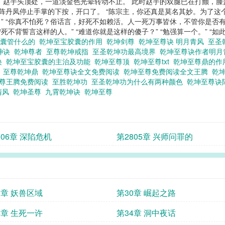
赵宇头顶处，一道淡金色光晕转动不止。 此时赵宇的双腿已在打颤，膝盖
阵丹凤停止手掌的下按，开口了。 “陈宗主，你还真是莫名其妙。为了这个
。” “你真不怕死？俗话言，好死不如赖活。人一死万事皆休，不管你是否有
宁死不背誓言这样的人。” “难道你就是这样的傻子？” “勉强算一个。” “
胶囊管什么的
乾坤至宝胶囊的作用
乾坤剑尊
乾坤至尊诀 明月青风
至圣
神诀
乾坤尊者
至尊乾坤戒指
至圣乾坤功最高境界
乾坤至尊诀作者明
诀
乾坤至宝胶囊的主治及功能
乾坤至尊顶
乾坤至尊txt
乾坤至尊鼎的
功
至尊乾坤鼎
乾坤至尊诀全文免费阅读
乾坤至尊免费阅读全文王腾
乾
至尊王腾免费阅读
至胜乾坤功
至圣乾坤功为什么有两种颜色
乾坤至尊诀
清风
乾坤圣尊
九霄乾坤诀
乾坤至尊
806章 深陷危机
第2805章 兴师问罪的
0章 妖兽区域
第30章 崛起之路
4章 生死一许
第34章 洞中夜话