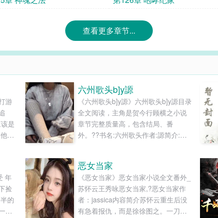
查看更多章节...
六州歌头b]y謜
打游
《六州歌头b]y謜》六州歌头b]y謜目录
追
全文阅读，主角是贺今行顾横之小说
应该是
章节完整质量高，包含结局、番
。他虽
外。??书名:六州歌头作者:謜简介:剧
知道
情流，感情线少，无任何性向的副c
己的心
正！文！完！结！生如逆旅矢志不
恶女当家
化成
渝，天赋卓绝勤勉不懈。日月红尘，
 年
《恶女当家》恶女当家小说全文番外_
第二性
照我今行。c：横今（顾横之x贺今
下捡
苏怀云王秀咏恶女当家,?恶女当家作
背着脸
行）日常向番外在隔壁，点专栏可
两半的
者：jassica内容简介苏怀云重生后没
说：
见...
一个
有急着报仇，而是徐徐图之。一刀下
远把你