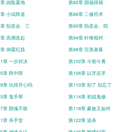
1章 凶险墓地
第82章 因福得祸
5章 小试阵道
第86章 二修符术
9章 拍卖会、三
第90章 拍卖会、四
3章 高潮迭起
第94章 针锋相对
7章 倒霉纪昌
第98章 完美谢幕
01章 一步对决
第102章 斗智斗勇
05章 阵中阵
第106章 以牙还牙
09章 玩得开心吗
第110章 别了 别忘了
13章 鬼手帮
第114章 初战鬼修
17章 阴魂不散
第118章 豪族又如何
21章 杀手堂
第122章 追杀
25章 神魂之法
第126章 咆哮纪家