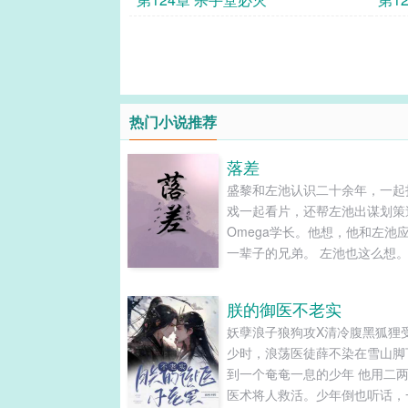
热门小说推荐
落差
盛黎和左池认识二十余年，一起
戏一起看片，还帮左池出谋划策
Omega学长。他想，他和左池
一辈子的兄弟。 左池也这么想
然在懵懂的时候就喜欢盛黎，但
两个Alpha不能在一起，便把自
朕的御医不老实
思藏得天衣无缝。 直到左池分
妖孽浪子狼狗攻X清冷腹黑狐狸受
Omega的那天，他才发现自己
少时，浪荡医徒薛不染在雪山脚
别的检测报告是伪造的。 盛黎
到一个奄奄一息的少年 他用二
红腿软的左池去了隔离室。盛黎
医术将人救活。少年倒也听话，
“分化成Omega也没关系，我永