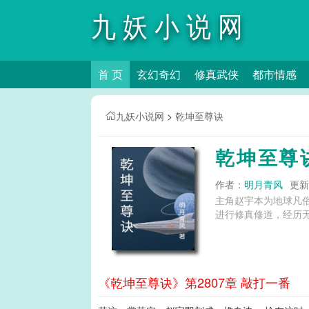
九妖小说网
首 页
玄幻奇幻
修真武侠
都市情感
九妖小说网
>
乾坤至尊诀
乾坤至尊
作者：
明月青风
更新时
主角赵宇本为地球凡
进行修真修道，经历无
《乾坤至尊诀》第2807章 敲打一番