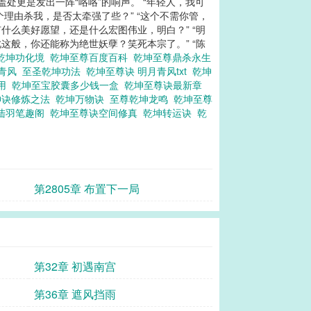
处更是发出一阵“咯咯”的响声。 “年轻人，我可
理由杀我，是否太牵强了些？” “这个不需你管，
什么美好愿望，还是什么宏图伟业，明白？” “明
如此这般，你还能称为绝世妖孽？笑死本宗了。” “陈
乾坤功化境
乾坤至尊百度百科
乾坤至尊鼎杀永生
月青风
至圣乾坤功法
乾坤至尊诀 明月青风txt
乾坤
作用
乾坤至宝胶囊多少钱一盒
乾坤至尊诀最新章
坤诀修炼之法
乾坤万物诀
至尊乾坤龙鸣
乾坤至尊
陆羽笔趣阁
乾坤至尊诀空间修真
乾坤转运诀
乾
第2805章 布置下一局
第32章 初遇南宫
第36章 遮风挡雨