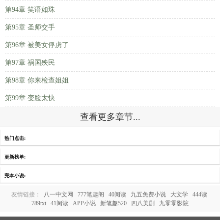
第94章 笑语如珠
第95章 圣师交手
第96章 被美女俘虏了
第97章 祸国殃民
第98章 你来检查姐姐
第99章 变脸太快
查看更多章节...
热门点击:
更新榜单:
完本小说:
友情链接：
八一中文网
777笔趣阁
40阅读
九五免费小说
大文学
444读
789txt
41阅读
APP小说
新笔趣520
四八美剧
九零零影院