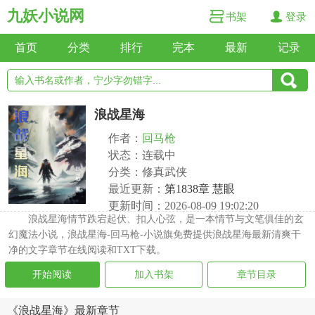
九妖小说网
书架
登录
首页
分类
排行
完本
最新
记录
浪战星海
作者：
回马枪
状态：连载中
分类：修真武侠
最近更新：
第1838章 慧眼
更新时间：2026-08-09 19:02:20
浪战星海情节跌宕起伏、扣人心弦，是一本情节与文笔俱佳的玄
幻魔法小说，浪战星海-回马枪-小说旗免费提供浪战星海最新清爽干
净的文字章节在线阅读和TXT下载。
开始阅读
加入书架
章节目录
《浪战星海》最新章节