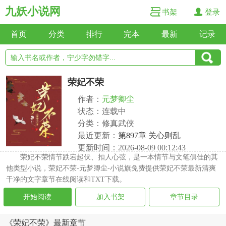
九妖小说网
书架
登录
首页
分类
排行
完本
最新
记录
荣妃不荣
作者：
元梦卿尘
状态：连载中
分类：修真武侠
最近更新：
第897章 关心则乱
更新时间：2026-08-09 00:12:43
荣妃不荣情节跌宕起伏、扣人心弦，是一本情节与文笔俱佳的其
他类型小说，荣妃不荣-元梦卿尘-小说旗免费提供荣妃不荣最新清爽
干净的文字章节在线阅读和TXT下载。
开始阅读
加入书架
章节目录
《荣妃不荣》最新章节