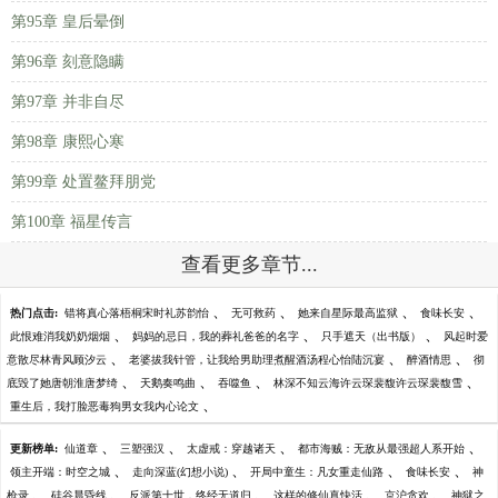
第95章 皇后晕倒
第96章 刻意隐瞒
第97章 并非自尽
第98章 康熙心寒
第99章 处置鳌拜朋党
第100章 福星传言
查看更多章节...
、
、
、
、
热门点击:
错将真心落梧桐宋时礼苏韵怡
无可救药
她来自星际最高监狱
食味长安
、
、
、
此恨难消我奶奶烟烟
妈妈的忌日，我的葬礼爸爸的名字
只手遮天（出书版）
风起时爱
、
、
、
意散尽林青风顾汐云
老婆拔我针管，让我给男助理煮醒酒汤程心怡陆沉宴
醉酒情思
彻
、
、
、
、
底毁了她唐朝淮唐梦绮
天鹅奏鸣曲
吞噬鱼
林深不知云海许云琛裴馥许云琛裴馥雪
、
重生后，我打脸恶毒狗男女我内心论文
、
、
、
、
更新榜单:
仙道章
三塑强汉
太虚戒：穿越诸天
都市海贼：无敌从最强超人系开始
、
、
、
、
领主开端：时空之城
走向深蓝(幻想小说)
开局中童生：凡女重走仙路
食味长安
神
、
、
、
、
、
枪录
硅谷晨昏线
反派第十世，终经无道归
这样的修仙真快活
京沪贪欢
神狱之