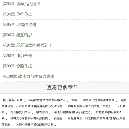
第93章 墙布后的图纸
第94章 你行你上
第95章 记错的谜题
第96章 相互猜忌
第97章 展示诚意的时候到了
第98章 通力合作
第99章 惊险作战
第100章 战斗力与生命力爆表
查看更多章节...
、
、
、
、
热门点击:
暗香
风起时爱意散尽林青风顾汐云
大祸
彻底毁了她唐朝淮唐梦绮
老婆
、
、
拔我针管，让我给男助理煮醒酒汤程心怡陆沉宴
和姐姐互换化兽丹后大皇子柔美人
无可救
、
、
、
、
药
炮灰情史旧情人
暗香浮动
锦绣人生[快穿]爱伊莎越安安
后悔爱你穆斯澜沈清
、
、
、
欢
错将真心落梧桐宋时礼苏韵怡
甜蜜蜜
看见弹幕后，我送狗皇帝和白月光归西元辰轩
、
、
苏婉婉
从前不待春风慢祝如星许云毅