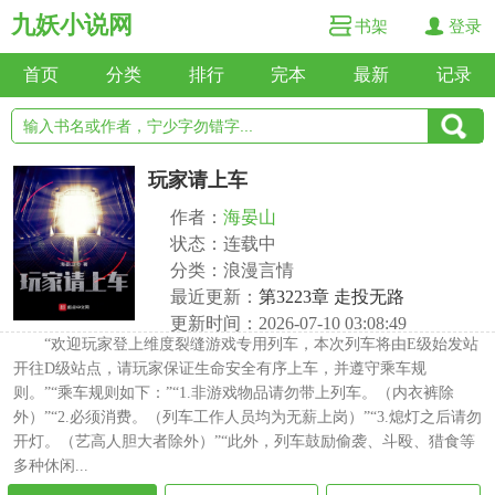
九妖小说网
书架
登录
首页
分类
排行
完本
最新
记录
玩家请上车
作者：
海晏山
状态：连载中
分类：浪漫言情
最近更新：
第3223章 走投无路
更新时间：2026-07-10 03:08:49
“欢迎玩家登上维度裂缝游戏专用列车，本次列车将由E级始发站
开往D级站点，请玩家保证生命安全有序上车，并遵守乘车规
则。”“乘车规则如下：”“1.非游戏物品请勿带上列车。（内衣裤除
外）”“2.必须消费。（列车工作人员均为无薪上岗）”“3.熄灯之后请勿
开灯。（艺高人胆大者除外）”“此外，列车鼓励偷袭、斗殴、猎食等
多种休闲...