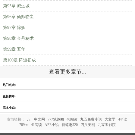
第95章 威远城
第96章 仙师临尘
第97章 除妖
第98章 金丹秘术
第99章 五年
第100章 阵道初成
查看更多章节...
热门点击:
更新榜单:
完本小说:
友情链接：
八一中文网
777笔趣阁
40阅读
九五免费小说
大文学
444读
789txt
41阅读
APP小说
新笔趣520
四八美剧
九零零影院