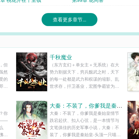
查看更多章节...
千秋魔业
，但
（东方玄幻＋单女主＋无系统）在大
虽然
势力割据天下，穷兵黩武之时，天下
受的
的每一处都是武力和权谋的缩影。乱
即使
世求存，扞卫基业，宏图争霸皆为千
候我
秋之业，万世之兴......
不自
大秦：不装了，你爹我是秦始皇
？你
大秦：不装了，你爹我是秦始皇情节
——
跌宕起伏、扣人心弦，是一本情节与
么
文笔俱佳的历史军事小说，大秦：不
佛，
装了，你爹我是秦始皇-头顶一只喵喵-