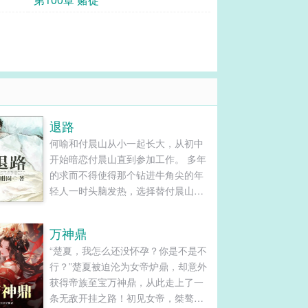
退路
何喻和付晨山从小一起长大，从初中
开始暗恋付晨山直到参加工作。 多年
的求而不得使得那个钻进牛角尖的年
轻人一时头脑发热，选择替付晨山坐
了三年的牢。 在监牢里，何喻失去了
最亲的亲人， 也屡受欺凌不得不选择
万神鼎
攀附了乔慕冬而获得更好的生活， 那
“楚夏，我怎么还没怀孕？你是不是不
时候他才懂得后悔，可是已经无路可
行？”楚夏被迫沦为女帝炉鼎，却意外
退。 三年后重获自由，付晨山人生得
获得帝族至宝万神鼎，从此走上了一
意，美人在侧， 何喻当年的满腔激情
条无敌开挂之路！初见女帝，桀骜不
仿佛成了笑话， 他在艰难地境地中为