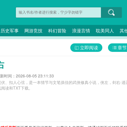
历史军事
网游竞技
科幻冒险
浪漫言情
耽美同人
其
立即阅读
章节
右
新时间：2026-08-05 23:11:33
起伏、扣人心弦，是一本情节与文笔俱佳的武侠修真小说，侠左，剑右-逍
阅读和TXT下载。