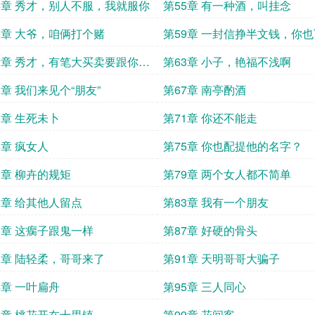
4章 秀才，别人不服，我就服你
第55章 有一种酒，叫挂念
8章 大爷，咱俩打个赌
第59章 一封信挣半文钱，你
去手？
2章 秀才，有笔大买卖要跟你合
第63章 小子，艳福不浅啊
6章 我们来见个“朋友”
第67章 南亭酌酒
0章 生死未卜
第71章 你还不能走
4章 疯女人
第75章 你也配提他的名字？
8章 柳卉的规矩
第79章 两个女人都不简单
2章 给其他人留点
第83章 我有一个朋友
6章 这瘸子跟鬼一样
第87章 好硬的骨头
0章 陆轻柔，哥哥来了
第91章 天明哥哥大骗子
4章 一叶扁舟
第95章 三人同心
8章 桃花开在十里镇
第99章 花间客