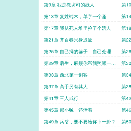
第9章 我是教坊司的线人
第1
第13章 复姓端木，单字一个斋
第1
第17章 我从死人堆里捡了个活人
第1
第21章 齐百春只身退敌
第2
第25章 自己捅的篓子，自己处理
第2
第29章 后生，麻烦你帮我照顾一件
第3
东西
第33章 西北第一剑客
第3
第37章 高手另有其人
第3
明
第41章 三人成行
第4
第45章 那小贼，还活着
第4
第49章 兵爷，要不要给你卜一卦？
第5