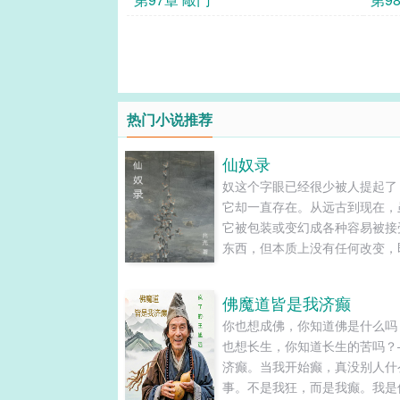
热门小说推荐
仙奴录
奴这个字眼已经很少被人提起了
它却一直存在。从远古到现在，
它被包装或变幻成各种容易被接
东西，但本质上没有任何改变，
在仙人的世界中也是如此。有时
们早已习以为常，或乐在其中而
佛魔道皆是我济癫
知。......
你也想成佛，你知道佛是什么吗
也想长生，你知道长生的苦吗？
济癫。当我开始癫，真没别人什
事。不是我狂，而是我癫。我是