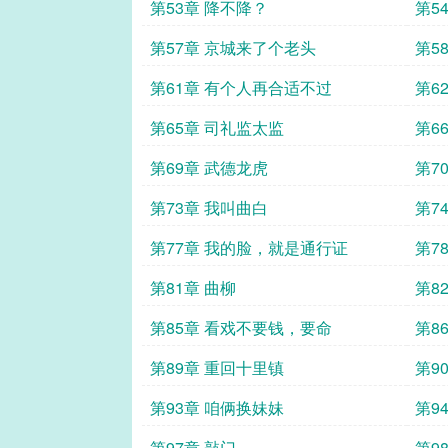
第53章 降不降？
第5
第57章 京城来了个老头
第5
第61章 有个人再合适不过
第6
计
第65章 司礼监太监
第6
第69章 武德龙虎
第7
第73章 我叫曲白
第7
第77章 我的脸，就是通行证
第7
第81章 曲柳
第8
第85章 看戏不要钱，要命
第8
第89章 重回十里镇
第9
第93章 咱俩换妹妹
第9
第97章 敲门
第9