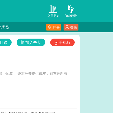
会员书架
阅读记录
他类型
注册
登录
目录
加入书架
手机版
遥小师叔-小说旗免费提供侠左，剑右最新清