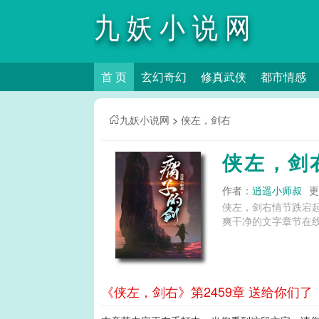
九妖小说网
首 页
玄幻奇幻
修真武侠
都市情感
九妖小说网
>
侠左，剑右
侠左，剑
作者：
逍遥小师叔
更
侠左，剑右情节跌宕
爽干净的文字章节在线
《侠左，剑右》第2459章 送给你们了