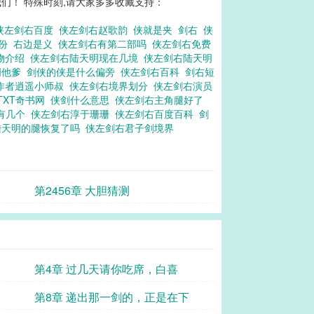
们！ 特殊时刻,请大家多多收藏支持：
侠左剑右百度
侠左剑右赵歌韵
侠就是夹
剑右
侠
身份
右边是义
侠左剑右有第二部吗
侠左剑右免费
物介绍
侠左剑右陆天明现在几境
侠左剑右陆天明
明他爹
剑侠的侠是什么偏旁
侠左剑右百科
剑右短
作者逍遥小师叔
侠左剑右境界划分
侠左剑右演员
TXT奇书网
侠剑什么意思
侠左剑右主角腿好了
有几个
侠左剑右淳于珊珊
侠左剑右百度百科
剑
陆天明的腿恢复了吗
侠左剑右君子剑境界
第2456章 大胆猜测
第4章 过几天请你吃席，白喜
第8章 递出那一剑的，正是在下