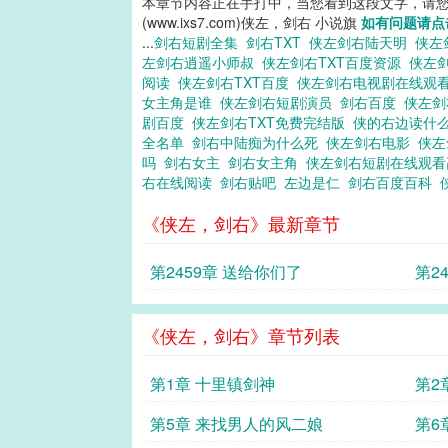
本章节内容正在手打中，当您看到这段文字，请
(www.ixs7.com)侠左，剑右 小说旗
如有问题请点
...
剑右短剧全集
剑右TXT
侠左剑右陆天明
侠左
左剑右逍遥小师叔
侠左剑右TXT百度资源
侠左
阅读
侠左剑右TXT百度
侠左剑右电视剧在线观
女主角是谁
侠左剑右短剧演员
剑右百度
侠左
剧百度
侠左剑右TXT免费完结版
侠的右边读什
全名单
剑右中陆痴为什么死
侠左剑右电影
侠左
吗
剑右女主
剑右女主角
侠左剑右短剧在线观
右在线阅读
剑右贴吧
左边是仁
剑右百度百科
《侠左，剑右》最新章节
第2459章 送给你们了
第2
《侠左，剑右》章节列表
第1章 十里镇剑神
第2
第5章 来找男人的风二娘
第6