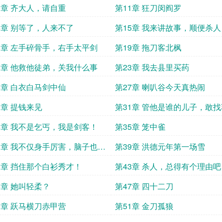
0章 齐大人，请自重
第11章 狂刀闵阎罗
4章 别等了，人来不了
第15章 我来讲故事，顺便杀人
8章 左手碎骨手，右手太平剑
第19章 拖刀客北枫
2章 他救他徒弟，关我什么事
第23章 我去县里买药
6章 白衣白马剑中仙
第27章 喇叭谷今天真热闹
0章 提钱来见
第31章 管他是谁的儿子，敢
打成孙子
4章 我不是乞丐，我是剑客！
第35章 笼中雀
8章 我不仅身手厉害，脑子也聪
第39章 洪德元年第一场雪
2章 挡住那个白衫秀才！
第43章 杀人，总得有个理由吧
6章 她叫轻柔？
第47章 四十二刀
0章 跃马横刀赤甲营
第51章 金刀孤狼