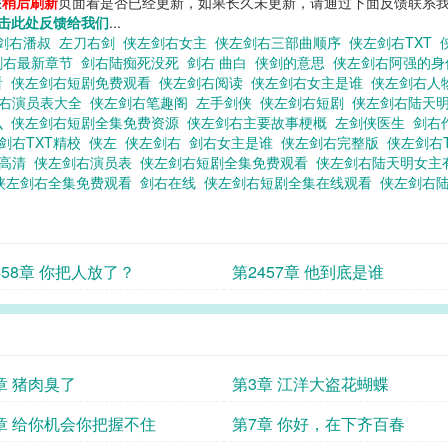
您
稍后刷新
页面看是否已经更新，如果长久未更新，请通过下面反馈联系我
击此处反馈给我们
...
剑右潘叔
左刀右剑
侠左剑右女主
侠左剑右三部曲顺序
侠左剑右TXT
剑右最新章节
剑右陆痴死没死
剑右 曲白
侠剑的意思
侠左剑右阿强的
看
侠左剑右短剧免费观看
侠左剑右阅读
侠左剑右女主是谁
侠左剑右人
剑右演员表大全
侠左剑右笔趣阁
左手剑侠
侠左剑右短剧
侠左剑右陆天
么
侠左剑右短剧全集免费资源
侠左剑右主要故事梗概
左剑侠医生
剑右
剑右TXT精校
侠左
侠左剑右
剑右女主是谁
侠左剑右完整版
侠左剑右
看高清
侠左剑右演员表
侠左剑右短剧全集免费观看
侠左剑右陆天明女主
侠左剑右全集免费观看
剑右在线
侠左剑右短剧全集在线观看
侠左剑右
458章 你把人放了？
第2457章 他到底是谁
章 猪肉臭了
第3章 江洋大盗花蝴蝶
章 给你机会你把握不住
第7章 你好，在下齐百春