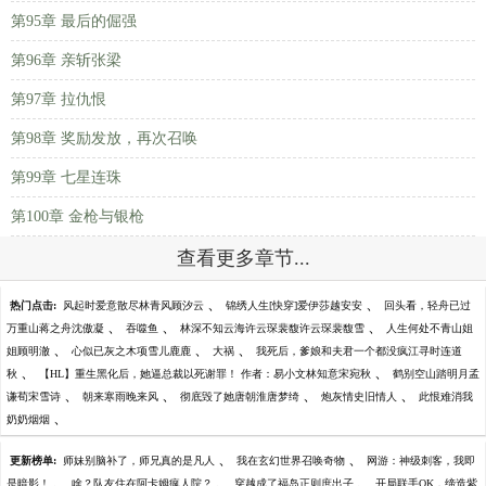
第95章 最后的倔强
第96章 亲斩张梁
第97章 拉仇恨
第98章 奖励发放，再次召唤
第99章 七星连珠
第100章 金枪与银枪
查看更多章节...
、
、
热门点击:
风起时爱意散尽林青风顾汐云
锦绣人生[快穿]爱伊莎越安安
回头看，轻舟已过
、
、
、
万重山蒋之舟沈傲凝
吞噬鱼
林深不知云海许云琛裴馥许云琛裴馥雪
人生何处不青山姐
、
、
、
姐顾明澈
心似已灰之木项雪儿鹿鹿
大祸
我死后，爹娘和夫君一个都没疯江寻时连道
、
、
秋
【HL】重生黑化后，她逼总裁以死谢罪！ 作者：易小文林知意宋宛秋
鹤别空山踏明月孟
、
、
、
、
谦荀宋雪诗
朝来寒雨晚来风
彻底毁了她唐朝淮唐梦绮
炮灰情史旧情人
此恨难消我
、
奶奶烟烟
、
、
更新榜单:
师妹别脑补了，师兄真的是凡人
我在玄幻世界召唤奇物
网游：神级刺客，我即
、
、
、
是暗影！
啥？队友住在阿卡姆疯人院？
穿越成了福岛正则庶出子
开局联手OK，缔造紫