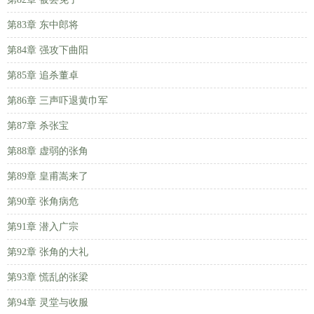
第83章 东中郎将
第84章 强攻下曲阳
第85章 追杀董卓
第86章 三声吓退黄巾军
第87章 杀张宝
第88章 虚弱的张角
第89章 皇甫嵩来了
第90章 张角病危
第91章 潜入广宗
第92章 张角的大礼
第93章 慌乱的张梁
第94章 灵堂与收服