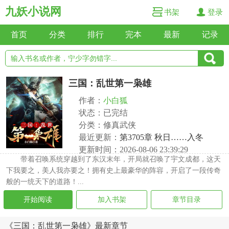
九妖小说网
书架
登录
首页
分类
排行
完本
最新
记录
三国：乱世第一枭雄
作者：
小白狐
状态：已完结
分类：修真武侠
最近更新：
第3705章 秋日……入冬
更新时间：2026-08-06 23:39:29
带着召唤系统穿越到了东汉末年，开局就召唤了宇文成都，这天
下我要之，美人我亦要之！拥有史上最豪华的阵容，开启了一段传奇
般的一统天下的道路！...
开始阅读
加入书架
章节目录
《三国：乱世第一枭雄》最新章节