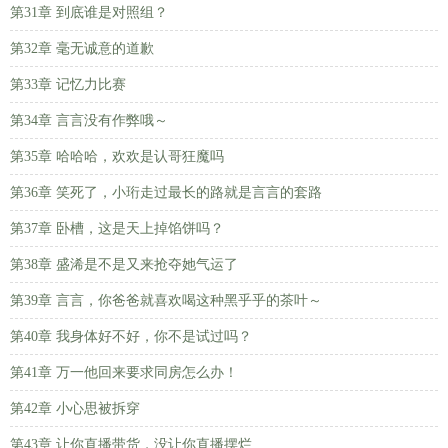
第31章 到底谁是对照组？
第32章 毫无诚意的道歉
第33章 记忆力比赛
第34章 言言没有作弊哦～
第35章 哈哈哈，欢欢是认哥狂魔吗
第36章 笑死了，小珩走过最长的路就是言言的套路
第37章 卧槽，这是天上掉馅饼吗？
第38章 盛浠是不是又来抢夺她气运了
第39章 言言，你爸爸就喜欢喝这种黑乎乎的茶叶～
第40章 我身体好不好，你不是试过吗？
第41章 万一他回来要求同房怎么办！
第42章 小心思被拆穿
第43章 让你直播带货，没让你直播摆烂