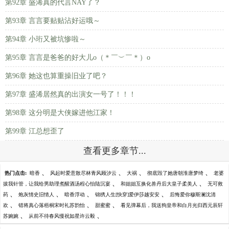
第92章 盛浠真的代言NAY了？
第93章 言言要贴贴沾好运哦～
第94章 小珩又被坑惨啦～
第95章 言言是爸爸的好大儿o（＊￣︶￣＊）o
第96章 她这也算重操旧业了吧？
第97章 盛浠居然真的出演女一号了！！！
第98章 这分明是大侠嫁进他江家！
第99章 江总想歪了
查看更多章节...
、
、
、
、
热门点击:
暗香
风起时爱意散尽林青风顾汐云
大祸
彻底毁了她唐朝淮唐梦绮
老婆
、
、
拔我针管，让我给男助理煮醒酒汤程心怡陆沉宴
和姐姐互换化兽丹后大皇子柔美人
无可救
、
、
、
、
药
炮灰情史旧情人
暗香浮动
锦绣人生[快穿]爱伊莎越安安
后悔爱你穆斯澜沈清
、
、
、
欢
错将真心落梧桐宋时礼苏韵怡
甜蜜蜜
看见弹幕后，我送狗皇帝和白月光归西元辰轩
、
、
苏婉婉
从前不待春风慢祝如星许云毅