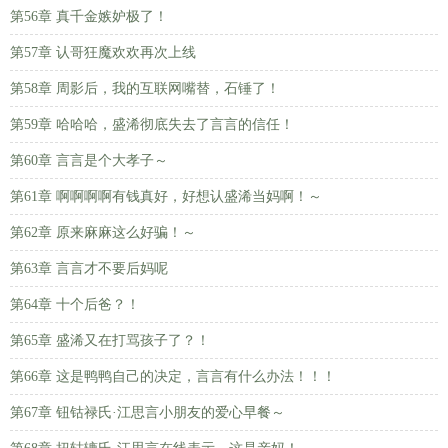
第56章 真千金嫉妒极了！
第57章 认哥狂魔欢欢再次上线
第58章 周影后，我的互联网嘴替，石锤了！
第59章 哈哈哈，盛浠彻底失去了言言的信任！
第60章 言言是个大孝子～
第61章 啊啊啊啊有钱真好，好想认盛浠当妈啊！～
第62章 原来麻麻这么好骗！～
第63章 言言才不要后妈呢
第64章 十个后爸？！
第65章 盛浠又在打骂孩子了？！
第66章 这是鸭鸭自己的决定，言言有什么办法！！！
第67章 钮钴禄氏·江思言小朋友的爱心早餐～