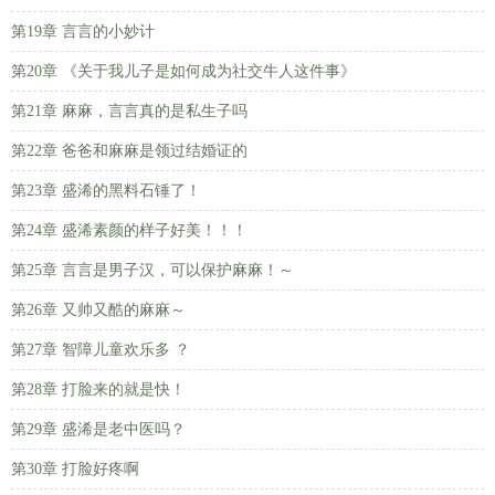
第19章 言言的小妙计
第20章 《关于我儿子是如何成为社交牛人这件事》
第21章 麻麻，言言真的是私生子吗
第22章 爸爸和麻麻是领过结婚证的
第23章 盛浠的黑料石锤了！
第24章 盛浠素颜的样子好美！！！
第25章 言言是男子汉，可以保护麻麻！～
第26章 又帅又酷的麻麻～
第27章 智障儿童欢乐多 ？
第28章 打脸来的就是快！
第29章 盛浠是老中医吗？
第30章 打脸好疼啊