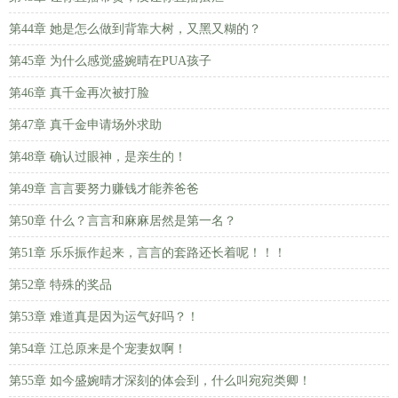
第44章 她是怎么做到背靠大树，又黑又糊的？
第45章 为什么感觉盛婉晴在PUA孩子
第46章 真千金再次被打脸
第47章 真千金申请场外求助
第48章 确认过眼神，是亲生的！
第49章 言言要努力赚钱才能养爸爸
第50章 什么？言言和麻麻居然是第一名？
第51章 乐乐振作起来，言言的套路还长着呢！！！
第52章 特殊的奖品
第53章 难道真是因为运气好吗？！
第54章 江总原来是个宠妻奴啊！
第55章 如今盛婉晴才深刻的体会到，什么叫宛宛类卿！