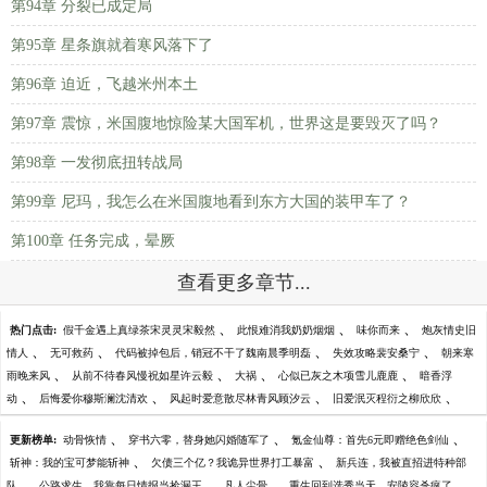
第94章 分裂已成定局
第95章 星条旗就着寒风落下了
第96章 迫近，飞越米州本土
第97章 震惊，米国腹地惊险某大国军机，世界这是要毁灭了吗？
第98章 一发彻底扭转战局
第99章 尼玛，我怎么在米国腹地看到东方大国的装甲车了？
第100章 任务完成，晕厥
查看更多章节...
、
、
、
热门点击:
假千金遇上真绿茶宋灵灵宋毅然
此恨难消我奶奶烟烟
味你而来
炮灰情史旧
、
、
、
、
情人
无可救药
代码被掉包后，销冠不干了魏南晨季明磊
失效攻略裴安桑宁
朝来寒
、
、
、
、
雨晚来风
从前不待春风慢祝如星许云毅
大祸
心似已灰之木项雪儿鹿鹿
暗香浮
、
、
、
、
动
后悔爱你穆斯澜沈清欢
风起时爱意散尽林青风顾汐云
旧爱泯灭程衍之柳欣欣
、
、
、
更新榜单:
动骨恢情
穿书六零，替身她闪婚随军了
氪金仙尊：首先6元即赠绝色剑仙
、
、
斩神：我的宝可梦能斩神
欠债三个亿？我诡异世界打工暴富
新兵连，我被直招进特种部
、
、
、
、
队
公路求生，我靠每日情报当捡漏王
凡人尘骨
重生回到选秀当天，安陵容杀疯了