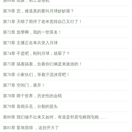
第69章 试探，和工业母机
第70章 悲，难道真的要叫月球妙妙屋？
第71章 天晴了雨停了老米觉得自己又行了！
第72章 造孽啊，我的一世英名！
第73章 主播正在单兵突入月球
第74章 不是吧，刚到月球，就晕了？
第75章 搞着搞着，合着你们俩是来旅游的！
第76章 小家伙们，等着汗流浃背吧！
第77章 空间门，展开！
第78章 两个世界，历史性的会晤
第79章 喜闻乐见，分裂的苗头
第80章 我们做不出来又如何，有道是邻居屯粮我屯枪……
第81章 姜旭觉得 ，这挂开大了