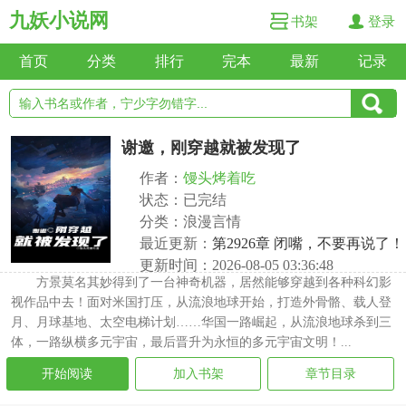
九妖小说网
书架
登录
首页
分类
排行
完本
最新
记录
谢邀，刚穿越就被发现了
作者：
馒头烤着吃
状态：已完结
分类：浪漫言情
最近更新：
第2926章 闭嘴，不要再说了！
更新时间：2026-08-05 03:36:48
方景莫名其妙得到了一台神奇机器，居然能够穿越到各种科幻影
视作品中去！面对米国打压，从流浪地球开始，打造外骨骼、载人登
月、月球基地、太空电梯计划……华国一路崛起，从流浪地球杀到三
体，一路纵横多元宇宙，最后晋升为永恒的多元宇宙文明！...
开始阅读
加入书架
章节目录