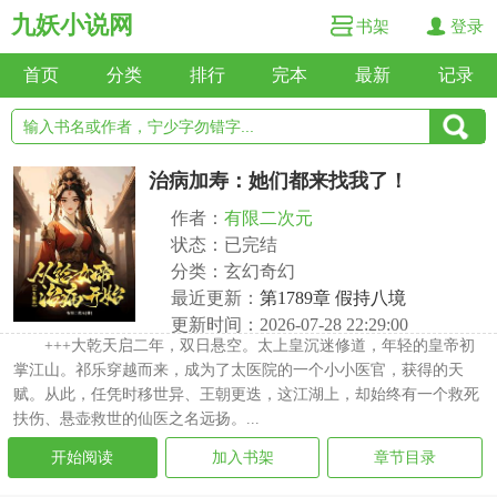
九妖小说网
书架
登录
首页
分类
排行
完本
最新
记录
治病加寿：她们都来找我了！
作者：
有限二次元
状态：已完结
分类：玄幻奇幻
最近更新：
第1789章 假持八境
更新时间：2026-07-28 22:29:00
+++大乾天启二年，双日悬空。太上皇沉迷修道，年轻的皇帝初
掌江山。祁乐穿越而来，成为了太医院的一个小小医官，获得的天
赋。从此，任凭时移世异、王朝更迭，这江湖上，却始终有一个救死
扶伤、悬壶救世的仙医之名远扬。...
开始阅读
加入书架
章节目录