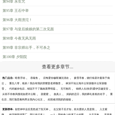
第94章 永生咒
第95章 王石中举
第96章 大雨滂沱！
第97章 与皇后娘娘的第二次见面
第98章 今夜无风无雨
第99章 非宗师出手，不可杀之
第100章 夕阳院
查看更多章节...
、
、
、
热门点击:
暗香浮动
吞噬鱼
后悔爱你穆斯澜沈清欢
拨雪寻春，烧灯续昼许曼珠于南
、
、
尘
重生八零，爸妈！我自有我的荣耀姜老师魏杳
林深不知云海许云琛裴馥许云琛裴馥
、
、
、
、
雪
代码被掉包后，销冠不干了魏南晨季明磊
无可救药
锦绣人生[快穿]爱伊莎越安安
、
、
、
、
从前不待春风慢祝如星许云毅
甜蜜蜜
蛊真人
妈妈的忌日，我的葬礼爸爸的名字
重
、
、
生后，我打脸恶毒狗男女我内心论文
此恨难消我奶奶烟烟
、
、
更新榜单:
创世神毕业后竟然成了毁灭神
去父留子后才知，前夫爱的人竟是我
入主紫
、
、
、
、
微
校花骗我进黑厂，我以杀证道！
一人：我的身上纹满了十凶图
太子无敌
开局鬼