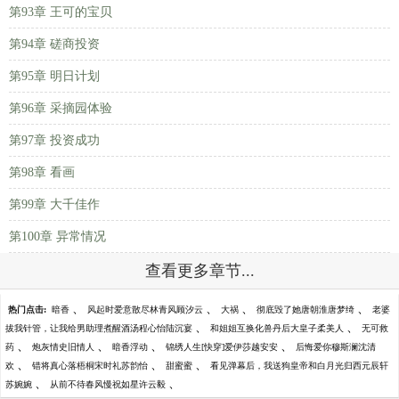
第93章 王可的宝贝
第94章 磋商投资
第95章 明日计划
第96章 采摘园体验
第97章 投资成功
第98章 看画
第99章 大千佳作
第100章 异常情况
查看更多章节...
、
、
、
、
热门点击:
暗香
风起时爱意散尽林青风顾汐云
大祸
彻底毁了她唐朝淮唐梦绮
老婆
、
、
拔我针管，让我给男助理煮醒酒汤程心怡陆沉宴
和姐姐互换化兽丹后大皇子柔美人
无可救
、
、
、
、
药
炮灰情史旧情人
暗香浮动
锦绣人生[快穿]爱伊莎越安安
后悔爱你穆斯澜沈清
、
、
、
欢
错将真心落梧桐宋时礼苏韵怡
甜蜜蜜
看见弹幕后，我送狗皇帝和白月光归西元辰轩
、
、
苏婉婉
从前不待春风慢祝如星许云毅