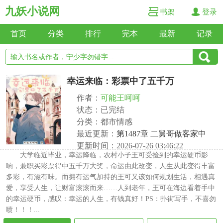
九妖小说网
书架
登录
首页
分类
排行
完本
最新
记录
幸运来临：彩票中了五千万
作者：
可能王呵呵
状态：已完结
分类：都市情感
最近更新：
第1487章 二舅哥做客家中
更新时间：2026-07-26 03:46:22
大学临近毕业，幸运降临，农村小子王可受捡到的幸运硬币影
响，兼职买彩票得中五千万大奖，命运由此改变，人生从此变得丰富
多彩，有滋有味。而拥有运气加持的王可又该如何规划生活，相遇真
爱，享受人生，让财富滚滚而来……人到老年，王可在海边看着手中
的幸运硬币，感叹：幸运的人生，有钱真好！PS：扑街写手，不喜勿
喷！！！...