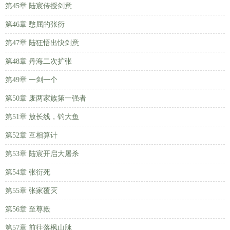
第45章 陆宸传授剑意
第46章 憋屈的张衍
第47章 陆狂悟出快剑意
第48章 丹海二次扩张
第49章 一剑一个
第50章 废两家族第一强者
第51章 放长线，钓大鱼
第52章 互相算计
第53章 陆宸开启大屠杀
第54章 张衍死
第55章 张家覆灭
第56章 至尊殿
第57章 前往落枫山脉