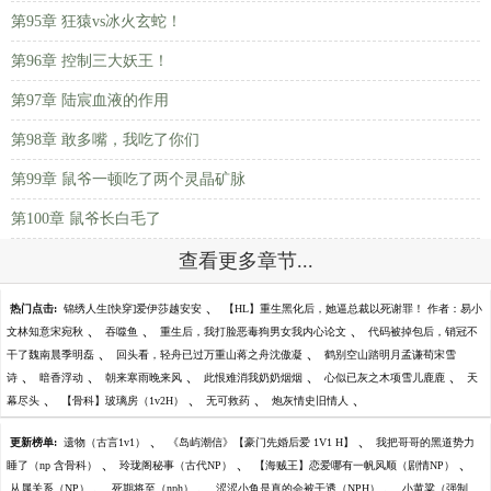
第95章 狂猿vs冰火玄蛇！
第96章 控制三大妖王！
第97章 陆宸血液的作用
第98章 敢多嘴，我吃了你们
第99章 鼠爷一顿吃了两个灵晶矿脉
第100章 鼠爷长白毛了
查看更多章节...
、
热门点击:
锦绣人生[快穿]爱伊莎越安安
【HL】重生黑化后，她逼总裁以死谢罪！ 作者：易小
、
、
、
文林知意宋宛秋
吞噬鱼
重生后，我打脸恶毒狗男女我内心论文
代码被掉包后，销冠不
、
、
干了魏南晨季明磊
回头看，轻舟已过万重山蒋之舟沈傲凝
鹤别空山踏明月孟谦荀宋雪
、
、
、
、
、
诗
暗香浮动
朝来寒雨晚来风
此恨难消我奶奶烟烟
心似已灰之木项雪儿鹿鹿
天
、
、
、
、
幕尽头
【骨科】玻璃房（1v2H）
无可救药
炮灰情史旧情人
、
、
更新榜单:
遗物（古言1v1）
《岛屿潮信》【豪门先婚后爱 1V1 H】
我把哥哥的黑道势力
、
、
、
睡了（np 含骨科）
玲珑阁秘事（古代NP）
【海贼王】恋爱哪有一帆风顺（剧情NP）
、
、
、
从属关系（NP）
死期将至（nph）
涩涩小鱼是真的会被干透（NPH）
小黄粱（强制