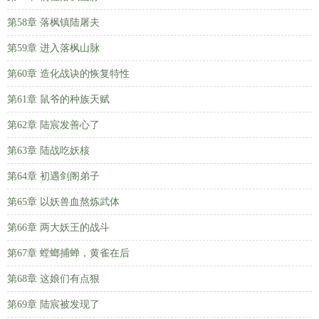
第58章 落枫镇陆屠夫
第59章 进入落枫山脉
第60章 造化战诀的恢复特性
第61章 鼠爷的种族天赋
第62章 陆宸发善心了
第63章 陆战吃妖核
第64章 初遇剑阁弟子
第65章 以妖兽血熬炼武体
第66章 两大妖王的战斗
第67章 螳螂捕蝉，黄雀在后
第68章 这娘们有点狠
第69章 陆宸被发现了