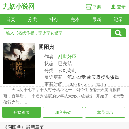
九妖小说网
书架
登录
首页
分类
排行
完本
最新
记录
阴阳典
作者：
乱世奸臣
状态：已完结
分类：玄幻奇幻
最近更新：
第2522章 南天庭损失惨重
更新时间：2026-07-25 13:40:15
天武历十七年，十大封号武帝之一，剑帝任逍遥于天魔山脉陨
落，百年后，一个名为陆宸的少年从天元小城走出，开始了一场无敌
修行之旅。...
开始阅读
加入书架
章节目录
《阴阳典》最新章节