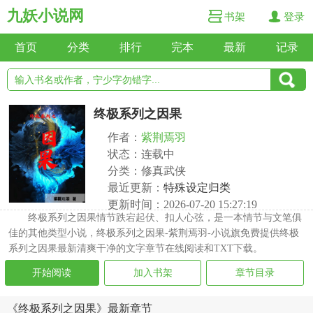
九妖小说网
书架
登录
首页
分类
排行
完本
最新
记录
终极系列之因果
作者：
紫荆焉羽
状态：连载中
分类：修真武侠
最近更新：
特殊设定归类
更新时间：2026-07-20 15:27:19
终极系列之因果情节跌宕起伏、扣人心弦，是一本情节与文笔俱
佳的其他类型小说，终极系列之因果-紫荆焉羽-小说旗免费提供终极
系列之因果最新清爽干净的文字章节在线阅读和TXT下载。
开始阅读
加入书架
章节目录
《终极系列之因果》最新章节