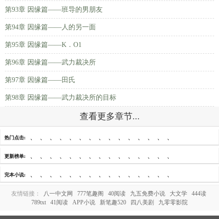
第93章 因缘篇——班导的男朋友
第94章 因缘篇——人的另一面
第95章 因缘篇——K．O1
第96章 因缘篇——武力裁决所
第97章 因缘篇——田氏
第98章 因缘篇——武力裁决所的目标
查看更多章节...
、
、
、
、
、
、
、
、
、
、
、
、
、
、
、
热门点击:
、
、
、
、
、
、
、
、
、
、
、
、
、
、
、
更新榜单:
、
、
、
、
、
、
、
、
、
、
、
、
、
、
、
完本小说:
友情链接：
八一中文网
777笔趣阁
40阅读
九五免费小说
大文学
444读
789txt
41阅读
APP小说
新笔趣520
四八美剧
九零零影院