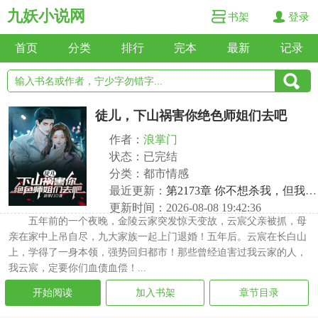
九妖小说网
书架
登录
首页
分类
排行
完本
最新
记录
徒儿，下山祸害你绝色师姐们去吧
作者：
浪掌门
状态：已完结
分类：都市情感
最近更新：
第2173章 你不想杀我，但我想要你的命！
更新时间：2026-08-08 19:42:36
五年前的一个夜晚，金陵云家突发惊天变故，云宸父亲被抓，母
亲在家中上吊自尽，九大家族一起上门退婚！五年后。云宸在长白山
上，学得了一身本领，强势回归都市！那些曾经迫害过我云家的人，
我云宸，定要你们血债血偿！...
开始阅读
加入书架
章节目录