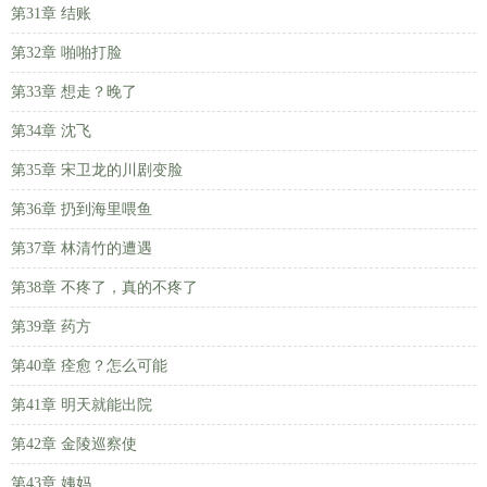
第31章 结账
第32章 啪啪打脸
第33章 想走？晚了
第34章 沈飞
第35章 宋卫龙的川剧变脸
第36章 扔到海里喂鱼
第37章 林清竹的遭遇
第38章 不疼了，真的不疼了
第39章 药方
第40章 痊愈？怎么可能
第41章 明天就能出院
第42章 金陵巡察使
第43章 姨妈