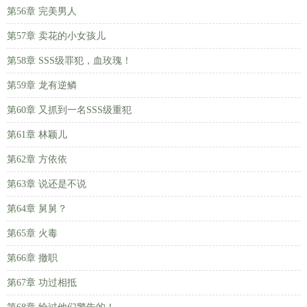
第56章 完美男人
第57章 卖花的小女孩儿
第58章 SSS级罪犯，血玫瑰！
第59章 龙有逆鳞
第60章 又抓到一名SSS级重犯
第61章 林颖儿
第62章 方依依
第63章 说还是不说
第64章 舅舅？
第65章 火毒
第66章 撤职
第67章 功过相抵