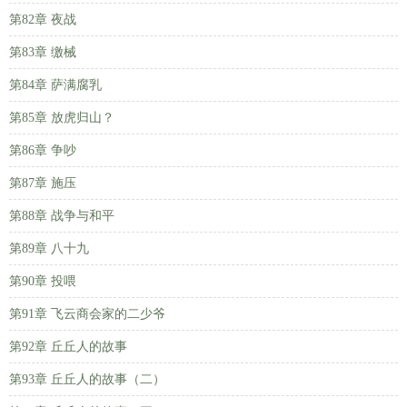
第82章 夜战
第83章 缴械
第84章 萨满腐乳
第85章 放虎归山？
第86章 争吵
第87章 施压
第88章 战争与和平
第89章 八十九
第90章 投喂
第91章 飞云商会家的二少爷
第92章 丘丘人的故事
第93章 丘丘人的故事（二）