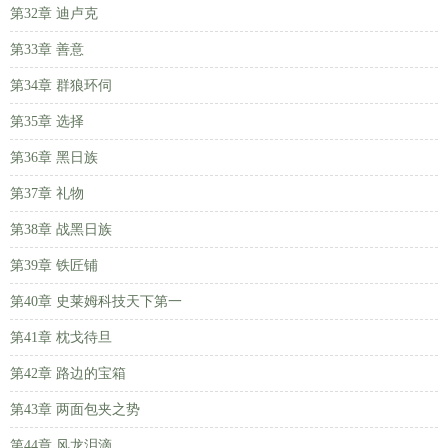
第32章 迪卢克
第33章 善意
第34章 群狼环伺
第35章 选择
第36章 黑日族
第37章 礼物
第38章 战黑日族
第39章 铁匠铺
第40章 史莱姆科技天下第一
第41章 枕戈待旦
第42章 路边的宝箱
第43章 两面包夹之势
第44章 风龙泪滴