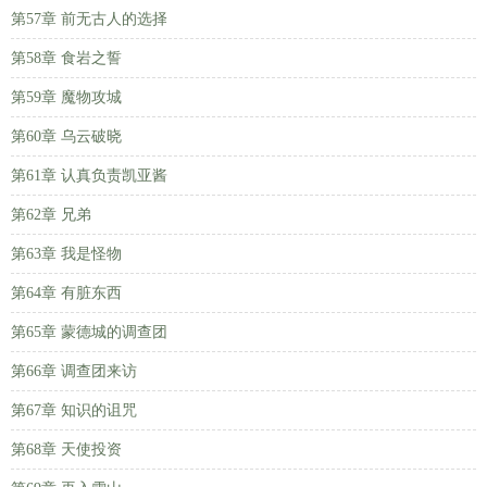
第57章 前无古人的选择
第58章 食岩之誓
第59章 魔物攻城
第60章 乌云破晓
第61章 认真负责凯亚酱
第62章 兄弟
第63章 我是怪物
第64章 有脏东西
第65章 蒙德城的调查团
第66章 调查团来访
第67章 知识的诅咒
第68章 天使投资