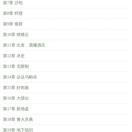
第7章 沙包
第8章 狩猎
第9章 狼群
第10章 猎猪丘
第11章 出发，晨曦酒庄
第12章 冰史
第13章 无限制
第14章 达达乌帕谷
第15章 好肉族
第16章 大擂台
第17章 新地盘
第18章 篝火庆典
第19章 地下组织