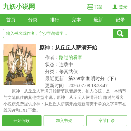
九妖小说网
书架
登录
首页
分类
排行
完本
最新
记录
原神：从丘丘人萨满开始
作者：
路过的看客
状态：连载中
分类：修真武侠
最近更新：
第358章 黎明时分（下）
更新时间：2026-07-08 18:28:47
原神：从丘丘人萨满开始情节跌宕起伏、扣人心弦，是一本情节
与文笔俱佳的其他类型小说，原神：从丘丘人萨满开始-路过的看客-
小说旗免费提供原神：从丘丘人萨满开始最新清爽干净的文字章节在
线阅读和TXT下载。
开始阅读
加入书架
章节目录