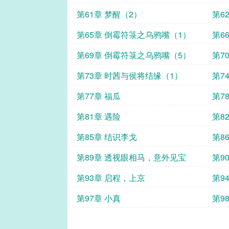
第61章 梦醒（2）
第6
第65章 倒霉符箓之乌鸦嘴（1）
第6
第69章 倒霉符箓之乌鸦嘴（5）
第7
第73章 时茜与侯将结缘（1）
第7
第77章 福瓜
第7
第81章 遇险
第8
第85章 结识李戈
第8
第89章 透视眼相马，意外见宝
第9
第93章 启程，上京
第9
第97章 小真
第9