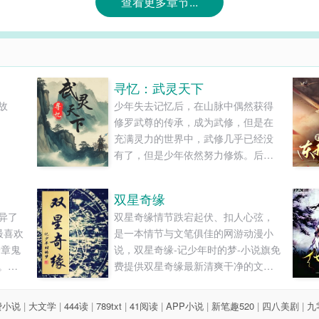
查看更多章节...
寻忆：武灵天下
故
少年失去记忆后，在山脉中偶然获得
修罗武尊的传承，成为武修，但是在
充满灵力的世界中，武修几乎已经没
有了，但是少年依然努力修炼。后
来，又发现自己还可以修炼灵力，于
是便开始灵武双修。为了找回自己的
双星奇缘
记忆，也为了达到世界之最。他踏上
异了
双星奇缘情节跌宕起伏、扣人心弦，
了漫长的征途，一路上挑战各路强
最喜欢
是一本情节与文笔俱佳的网游动漫小
者，不断磨练自己的技艺?。心中暗暗
一章鬼
说，双星奇缘-记少年时的梦-小说旗免
发誓，一定要突破重重困难，实现......
。刘
费提供双星奇缘最新清爽干净的文字
了办
章节在线阅读和TXT下载。...
没完
费小说
|
大文学
|
444读
|
789txt
|
41阅读
|
APP小说
|
新笔趣520
|
四八美剧
|
九
。雨