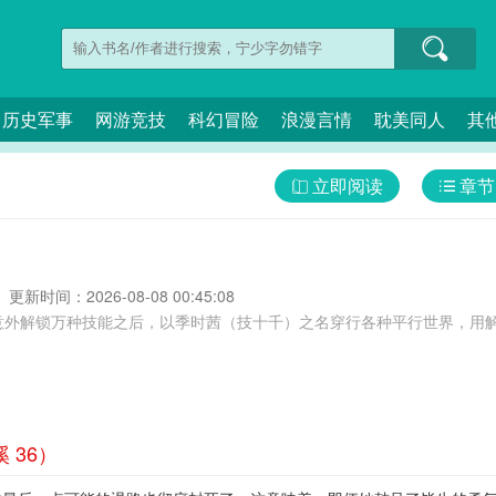
历史军事
网游竞技
科幻冒险
浪漫言情
耽美同人
其
立即阅读
章节
更新时间：2026-08-08 00:45:08
外解锁万种技能之后，以季时茜（技十千）之名穿行各种平行世界，用解锁
 36）