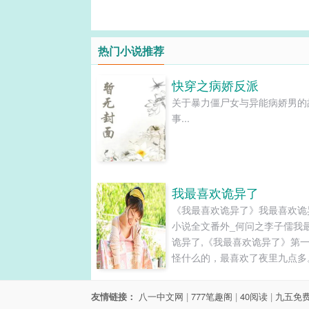
热门小说推荐
快穿之病娇反派
关于暴力僵尸女与异能病娇男的
事...
我最喜欢诡异了
《我最喜欢诡异了》我最喜欢诡
小说全文番外_何问之李子儒我
诡异了,《我最喜欢诡异了》第
怪什么的，最喜欢了夜里九点多
明收拾好东西，拿起公文包走出
公室。最近这几天一直在下雨，
友情链接：
八一中文网
|
777笔趣阁
|
40阅读
|
九五免
没了的下，都已经一个多星期了