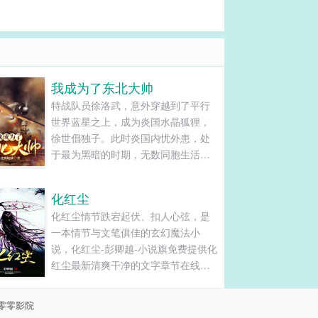
我成为了东北大帅
特战队员徐洛武，意外穿越到了平行
世界蓝星之上，成为炎国水晶狐狸，
徐世倡独子。此时炎国内忧外患，处
于最为黑暗的时期，无数同胞生活在
水深火热，国内争斗不断，洋人不断
压迫，民族国家处于最危险的时刻，
化红尘
尤其是东夷鬼子虎视眈眈。在这个紧
化红尘情节跌宕起伏、扣人心弦，是
要关头，徐洛武毅然投身军旅，拯救
一本情节与文笔俱佳的玄幻魔法小
炎国拯救无数的同胞。将炎国打造为
说，化红尘-彭卿越-小说旗免费提供化
世界霸主，横扫蛮夷，征服整个......
红尘最新清爽干净的文字章节在线阅
读和TXT下载。...
零零影院