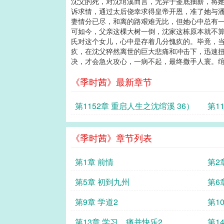
沈父的死，对沈绾溪而言，无异于釜底抽薪，将
诉求情，通过太后侥幸求得皇帝开恩，准了她与潘
妻情分已尽，和离的路艰难无比，但她心中总有
可如今，父亲这棵大树一倒，沈家这栋原本就不算
氏对这个女儿，心中是存着几分愧疚的。毕竟，
疚，在沈父猝然离世的巨大悲痛和冲击下，迅速
决，才会急火攻心，一病不起，最终撒手人寰。绾.
《季时茜》最新章节
第1152章 重启人生之沈绾溪 36）
第1
（3
《季时茜》章节列表
第1章 前情
第2
第5章 初到九州
第6
第9章 学道2
第1
第13章 学习，痛并快乐2
第1