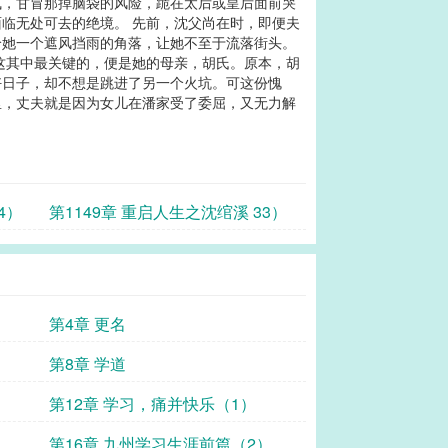
气，甘冒那掉脑袋的风险，跪在太后或皇后面前哭
临无处可去的绝境。 先前，沈父尚在时，即便夫
给她一个遮风挡雨的角落，让她不至于流落街头。
这其中最关键的，便是她的母亲，胡氏。原本，胡
好日子，却不想是跳进了另一个火坑。可这份愧
里，丈夫就是因为女儿在潘家受了委屈，又无力解
4）
第1149章 重启人生之沈绾溪 33）
第4章 更名
第8章 学道
第12章 学习，痛并快乐（1）
第16章 九州学习生涯前篇（2）