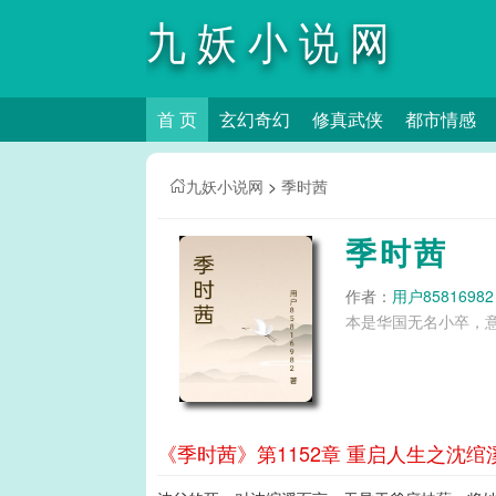
九妖小说网
首 页
玄幻奇幻
修真武侠
都市情感
九妖小说网
>
季时茜
季时茜
作者：
用户85816982
本是华国无名小卒，意
《季时茜》第1152章 重启人生之沈绾溪