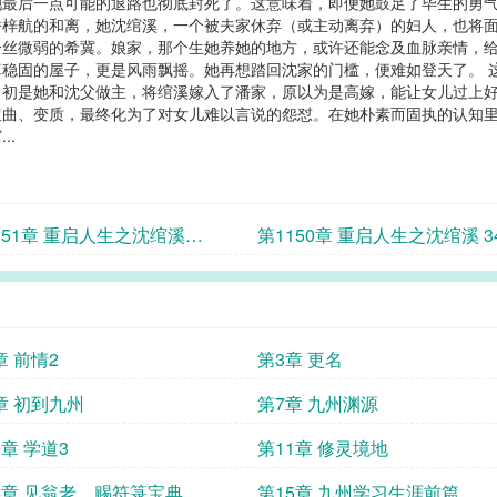
她最后一点可能的退路也彻底封死了。这意味着，即便她鼓足了毕生的勇
梓航的和离，她沈绾溪，一个被夫家休弃（或主动离弃）的妇人，也将面
一丝微弱的希冀。娘家，那个生她养她的地方，或许还能念及血脉亲情，
稳固的屋子，更是风雨飘摇。她再想踏回沈家的门槛，便难如登天了。 
当初是她和沈父做主，将绾溪嫁入了潘家，原以为是高嫁，能让女儿过上
扭曲、变质，最终化为了对女儿难以言说的怨怼。在她朴素而固执的认知
..
151章 重启人生之沈绾溪
第1150章 重启人生之沈绾溪 3
5）
章 前情2
第3章 更名
章 初到九州
第7章 九州渊源
0章 学道3
第11章 修灵境地
4章 见翁老，赐符箓宝典
第15章 九州学习生涯前篇