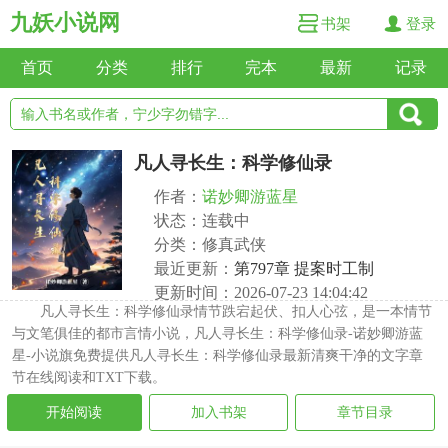
九妖小说网
书架
登录
首页
分类
排行
完本
最新
记录
凡人寻长生：科学修仙录
作者：
诺妙卿游蓝星
状态：连载中
分类：修真武侠
最近更新：
第797章 提案时工制
更新时间：2026-07-23 14:04:42
凡人寻长生：科学修仙录情节跌宕起伏、扣人心弦，是一本情节
与文笔俱佳的都市言情小说，凡人寻长生：科学修仙录-诺妙卿游蓝
星-小说旗免费提供凡人寻长生：科学修仙录最新清爽干净的文字章
节在线阅读和TXT下载。
开始阅读
加入书架
章节目录