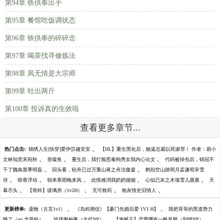
第94章 铁供奉出手
第95章 餐馆吃饭调状态
第96章 铁供奉的碎碎念
第97章 喝茶找寻修炼法
第98章 凤无情是大宗师
第99章 吐出两斤
第100章 投诉真的生效啦
查看更多章节...
、
热门点击:
锦绣人生[快穿]爱伊莎越安安
【HL】重生黑化后，她逼总裁以死谢罪！ 作者：易小
、
、
、
文林知意宋宛秋
吞噬鱼
重生后，我打脸恶毒狗男女我内心论文
代码被掉包后，销冠不
、
、
干了魏南晨季明磊
回头看，轻舟已过万重山蒋之舟沈傲凝
鹤别空山踏明月孟谦荀宋雪
、
、
、
、
、
诗
暗香浮动
朝来寒雨晚来风
此恨难消我奶奶烟烟
心似已灰之木项雪儿鹿鹿
天
、
、
、
、
幕尽头
【骨科】玻璃房（1v2H）
无可救药
炮灰情史旧情人
、
、
更新榜单:
遗物（古言1v1）
《岛屿潮信》【豪门先婚后爱 1V1 H】
我把哥哥的黑道势力
、
、
、
睡了（np 含骨科）
玲珑阁秘事（古代NP）
【海贼王】恋爱哪有一帆风顺（剧情NP）