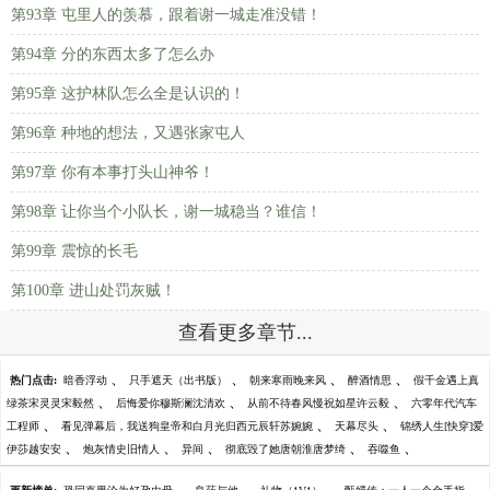
第93章 屯里人的羡慕，跟着谢一城走准没错！
第94章 分的东西太多了怎么办
第95章 这护林队怎么全是认识的！
第96章 种地的想法，又遇张家屯人
第97章 你有本事打头山神爷！
第98章 让你当个小队长，谢一城稳当？谁信！
第99章 震惊的长毛
第100章 进山处罚灰贼！
查看更多章节...
、
、
、
、
热门点击:
暗香浮动
只手遮天（出书版）
朝来寒雨晚来风
醉酒情思
假千金遇上真
、
、
、
绿茶宋灵灵宋毅然
后悔爱你穆斯澜沈清欢
从前不待春风慢祝如星许云毅
六零年代汽车
、
、
、
工程师
看见弹幕后，我送狗皇帝和白月光归西元辰轩苏婉婉
天幕尽头
锦绣人生[快穿]爱
、
、
、
、
、
伊莎越安安
炮灰情史旧情人
异间
彻底毁了她唐朝淮唐梦绮
吞噬鱼
、
、
、
、