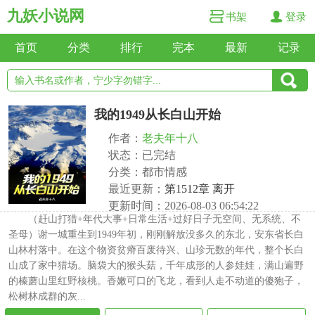
九妖小说网
书架
登录
首页
分类
排行
完本
最新
记录
我的1949从长白山开始
作者：
老夫年十八
状态：已完结
分类：都市情感
最近更新：
第1512章 离开
更新时间：2026-08-03 06:54:22
（赶山打猎+年代大事+日常生活+过好日子无空间、无系统、不
圣母）谢一城重生到1949年初，刚刚解放没多久的东北，安东省长白
山林村落中。在这个物资贫瘠百废待兴、山珍无数的年代，整个长白
山成了家中猎场。脑袋大的猴头菇，千年成形的人参娃娃，满山遍野
的榛蘑山里红野核桃。香嫩可口的飞龙，看到人走不动道的傻狍子，
松树林成群的灰...