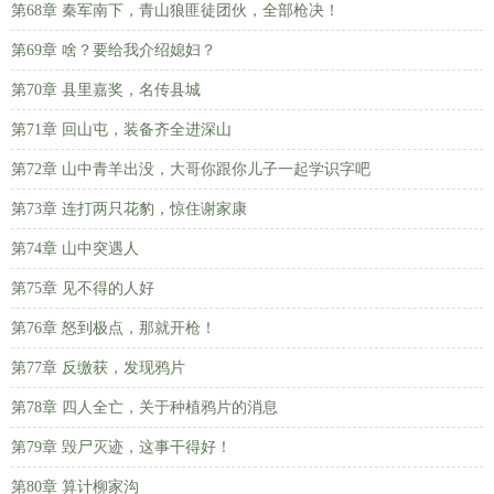
第68章 秦军南下，青山狼匪徒团伙，全部枪决！
第69章 啥？要给我介绍媳妇？
第70章 县里嘉奖，名传县城
第71章 回山屯，装备齐全进深山
第72章 山中青羊出没，大哥你跟你儿子一起学识字吧
第73章 连打两只花豹，惊住谢家康
第74章 山中突遇人
第75章 见不得的人好
第76章 怒到极点，那就开枪！
第77章 反缴获，发现鸦片
第78章 四人全亡，关于种植鸦片的消息
第79章 毁尸灭迹，这事干得好！
第80章 算计柳家沟