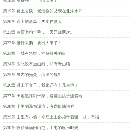
第18章 准备齐全，下山出发！
第19章 路上交谈，老烟枪的父亲在北洋水师
第20章 遇上解放军，买卖在做大
第21章 薅贾老狗羊毛，一天只赚两次。
第22章 进行采购，要出大事了！
第23章 一城有急智，性命攸关的事
第24章 东北没有坐山雕，却有青山狼
第25章 屋内的光亮，山里的规矩
第26章 进山下套子，我家还有十几亩地！
第27章 田地遇猞猁一家，逮捕山跳子连窝端
第28章 山里的瀑布溪流，考虑抓捕河鲜
第29章 山里有小偷！今后上山必须带着谢一城，有福！
第30章 收获满满回山屯，山屯的欢乐时光