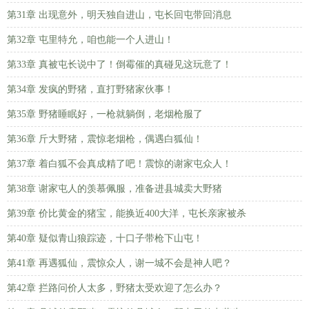
第31章 出现意外，明天独自进山，屯长回屯带回消息
第32章 屯里特允，咱也能一个人进山！
第33章 真被屯长说中了！倒霉催的真碰见这玩意了！
第34章 发疯的野猪，直打野猪家伙事！
第35章 野猪睡眠好，一枪就躺倒，老烟枪服了
第36章 斤大野猪，震惊老烟枪，偶遇白狐仙！
第37章 着白狐不会真成精了吧！震惊的谢家屯众人！
第38章 谢家屯人的羡慕佩服，准备进县城卖大野猪
第39章 价比黄金的猪宝，能换近400大洋，屯长亲家被杀
第40章 疑似青山狼踪迹，十口子带枪下山屯！
第41章 再遇狐仙，震惊众人，谢一城不会是神人吧？
第42章 拦路问价人太多，野猪太受欢迎了怎么办？