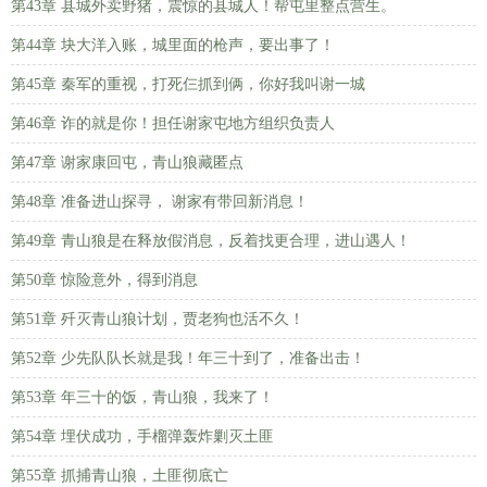
第43章 县城外卖野猪，震惊的县城人！帮屯里整点营生。
第44章 块大洋入账，城里面的枪声，要出事了！
第45章 秦军的重视，打死仨抓到俩，你好我叫谢一城
第46章 诈的就是你！担任谢家屯地方组织负责人
第47章 谢家康回屯，青山狼藏匿点
第48章 准备进山探寻， 谢家有带回新消息！
第49章 青山狼是在释放假消息，反着找更合理，进山遇人！
第50章 惊险意外，得到消息
第51章 歼灭青山狼计划，贾老狗也活不久！
第52章 少先队队长就是我！年三十到了，准备出击！
第53章 年三十的饭，青山狼，我来了！
第54章 埋伏成功，手榴弹轰炸剿灭土匪
第55章 抓捕青山狼，土匪彻底亡