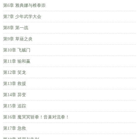
第6章 雅典娜与椎拳崇
第7章 少年武学大会
第8章 第一战
第9章 草薙之炎
第10章 飞贼门
第11章 输和赢
第12章 笑龙
第13章 救援
第14章 异变
第15章 追踪
第16章 魔哭冥斩拳！音巢对流拳！
第17章 急救