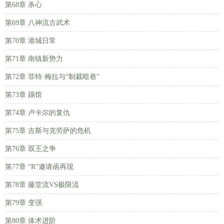
第68章 杀心
第69章 八神流古武术
第70章 港城日常
第71章 南镇新势力
第72章 菲特·梅拉与“制裁暗巷”
第73章 踢馆
第74章 卢卡尔的复仇
第75章 吉斯与克劳萨的危机
第76章 双王之争
第77章 “R”邀请函再现
第78章 藤堂流VS极限流
第79章 变强
第80章 体术进阶