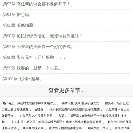
第93章 有任何的误会都不要解开了！
第94章 护心鳞。
第95章 釜底抽薪。
第96章 忙忙碌碌为谁忙，兜兜转转为谁转？
第97章 为来年的庄稼换一个好的收成。
第98章 离火元神，开始酝酿．．．
第99章 我要的，就是一个心安。
第100章 无利不起早。
查看更多章节...
、
、
热门点击:
风起时爱意散尽林青风顾汐云
锦绣人生[快穿]爱伊莎越安安
回头看，轻舟已过
、
、
、
万重山蒋之舟沈傲凝
吞噬鱼
林深不知云海许云琛裴馥许云琛裴馥雪
人生何处不青山姐
、
、
、
姐顾明澈
心似已灰之木项雪儿鹿鹿
大祸
我死后，爹娘和夫君一个都没疯江寻时连道
、
、
秋
【HL】重生黑化后，她逼总裁以死谢罪！ 作者：易小文林知意宋宛秋
鹤别空山踏明月孟
、
、
、
、
谦荀宋雪诗
朝来寒雨晚来风
彻底毁了她唐朝淮唐梦绮
炮灰情史旧情人
此恨难消我