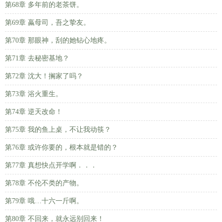
第68章 多年前的老茶饼。
第69章 蠃母司，吾之挚友。
第70章 那眼神，刮的她钻心地疼。
第71章 去秘密基地？
第72章 沈大！搁家了吗？
第73章 浴火重生。
第74章 逆天改命！
第75章 我的鱼上桌，不让我动筷？
第76章 或许你要的，根本就是错的？
第77章 真想快点开学啊．．．
第78章 不伦不类的产物。
第79章 哦…十六一斤啊。
第80章 不回来，就永远别回来！