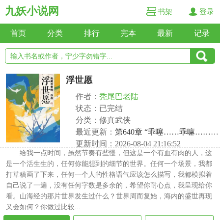
九妖小说网
书架
登录
首页
分类
排行
完本
最新
记录
浮世愿
作者：
秃尾巴老陆
状态：已完结
分类：修真武侠
最近更新：
第640章 “乖噻……乖嘛……阿鬼，看看我噻？”
更新时间：2026-08-04 21:16:52
给我一点时间，虽然节奏有些慢，但这是一个有血有肉的人，这
是一个活生生的，任何你能想到的细节的世界。任何一个场景，我都
打草稿画了下来，任何一个人的性格语气应该怎么描写，我都模拟着
自己说了一遍，没有任何字数是多余的，希望你耐心点，我呈现给你
看。山海经的那片世界发生过什么？世界周而复始，海内的盛世再现
又会如何？你做过比较...