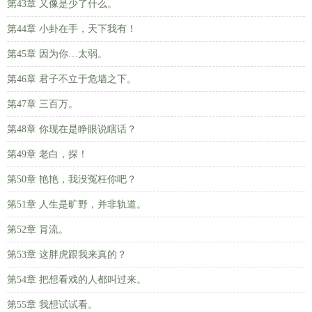
第43章 又像是少了什么。
第44章 小卦在手，天下我有！
第45章 因为你…太弱。
第46章 君子不立于危墙之下。
第47章 三百万。
第48章 你现在是睁眼说瞎话？
第49章 老白，探！
第50章 艳艳，我没冤枉你吧？
第51章 人生是旷野，并非轨道。
第52章 肙流。
第53章 这胖虎跟我来真的？
第54章 把想看戏的人都叫过来。
第55章 我想试试看。