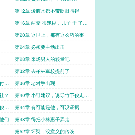
第12章 泼脏水都不带眨眼睛得
第16章 两爹 很迷糊，儿子 干 了什
么，这么值钱
第20章 这世上，那有这么巧的事
第24章 必须要主动出击
第28章 来场男人的较量吧
第32章 去柏林军校提前了
要付出
第36章 老对手出现
行社？
第40章 小野建议，诱导竹下俊走弯
路
下俊先
第44章 有可能是他，可没证据
视他们
第48章 得把小林惠子弄走
第52章 怀疑，没意义的传唤