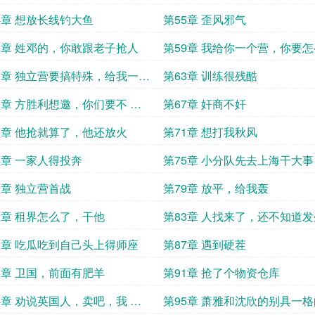
4章 想放长线钓大鱼
第55章 歪风邪气
8章 姓邓的，你敢跟老子抢人
第59章 我给你一个营，你要
2章 独立营要搞特殊，给我一个
第63章 训练很残酷
6章 方胜利想邀，你们要不 留
第67章 奸商不奸
0章 他抢就算了，他还放火
第71章 想打我秋风
4章 一家人得投奔
第75章 小分队先去上海干大事
8章 独立营首战
第79章 放平，给我轰
2章 租界怎么了，干他
第83章 人找来了，还不知道
什么
6章 吃瓜吃到自己头上得师座
第87章 遇到硬茬
0章 卫国，前面有肥羊
第91章 抢了个物资仓库
4章 劝说英国人，卖吧，我 都
第95章 萧雅和沈欣的别具一