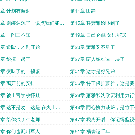
0章 计划有漏洞
第11章 田静
4章 别装深沉了，说点我们能懂
第15章 将萧雅给吓到了
8章 一问三不知
第19章 自己 的闺女只能宠
2章 危险，才刚开始
第23章 萧雅又不见了
6章 给撞一起了
第27章 两人媳妇凑一块了
0章 变味了的一顿饭
第31章 这才是好兄弟
4章 离开前的安排
第35章 特工保护萧雅，这是
代价的
8章 被士官学校怀疑
第39章 萧雅和沈欣要利用力
2章 这不是劝，这是 在火上浇
第43章 同心协力栽赃，是竹
动手的
6章 给你找了个老师
第47章 我离开后，你记得监
0章 你们也配叫军人
第51章 祸害遗千年