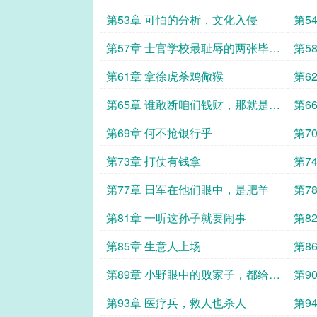
第53章 可怕的分析，文化入侵
第5
第57章 士官学校最耻辱的两张毕业
第5
证
第61章 拿徐虎杀鸡儆猴
第6
理由
第65章 谁敢断咱们钱财，那就是咱
第6
们仇人
下
第69章 何不抢银行乎
第7
第73章 打仗有钱拿
第7
第77章 日军在他们眼中，是肥羊
第7
第81章 一听这孙子就要闹事
第8
第85章 生意人上场
第8
第89章 小野眼中的败家子，都给打
第9
烂了
第93章 医疗兵，救人也杀人
第9