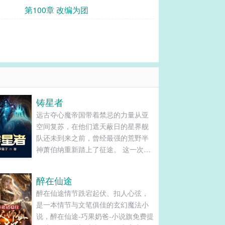
嘛
第100章 改编为团
铸星者
远古夺心魔帝国带着禁忌的力量从亚
空间复苏，在他们遮天蔽日的星界舰
队还未到来之前，曾经最强的荒野半
神萧伯纳重新踏上了征途。 这一次他
不再相信任何人，包括那些懦弱可悲
的诸神...
醉在仙途
醉在仙途情节跌宕起伏、扣人心弦，
是一本情节与文笔俱佳的玄幻魔法小
说，醉在仙途-巧果奶爸-小说旗免费提