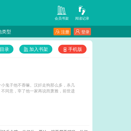
会员书架
阅读记录
他类型
注册
登录
目录
加入书架
手机版
个小鬼子他不香嘛。汉奸走狗那么多，杀几
，不同意，宰了他一家再说而萧雅，前世遗