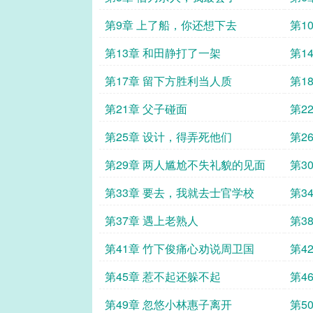
第9章 上了船，你还想下去
第1
第13章 和田静打了一架
第1
的
第17章 留下方胜利当人质
第1
第21章 父子碰面
第2
第25章 设计，得弄死他们
第2
第29章 两人尴尬不失礼貌的见面
第3
第33章 要去，我就去士官学校
第3
第37章 遇上老熟人
第3
第41章 竹下俊痛心劝说周卫国
第4
油
第45章 惹不起还躲不起
第4
第49章 忽悠小林惠子离开
第5