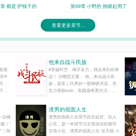
了你好，
祷
8章 都是 护犊子的
第99章 小野的 挑唆起用了
查看更多章节...
他来自战斗民族
老屋
#穿越时空，竭尽全力，我会来到你身
语中
边！ 沙雕型文案： 他，来自战斗民
天，
族，是富二代界的一股钢铁洪流，凭
子，
实力母胎solo，靠颜值维系生活，一
的大
张中俄混血的盛世美颜下，是一颗哈
这个
士奇的拆家灵魂，史上最少女最沙雕
渣男的假面人生
摩擦
攻——弗拉基米尔·周向晚斯基。 他，
一边喊
渣男的假面人生情节跌宕起伏、扣人
近。
是绿江主角标配的硬核总裁——吴
嗷！”
心弦，是一本情节与文笔俱佳的都市
及李
凉，身世狗血情路坎坷，冷艳高贵有
”！陈
言情小说，渣男的假面人生-张天铭-小
..
内涵，成熟稳重如泰山，就是遇见了