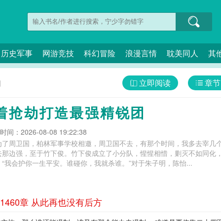
历史军事
网游竞技
科幻冒险
浪漫言情
耽美同人
其
立即阅读
章节
团
着抢劫打造最强精锐团
间：2026-08-08 19:22:38
为了周卫国，柏林军事学校相邀，周卫国不去，有那个时间，我多去宰几
去那边强，至于竹下俊。竹下俊成立了小分队，惺惺相惜，剿灭不如同化
“我会护你一生平安。谁碰你，我就杀谁。”对于朱子明，陈怡...
460章 从此再也没有后方