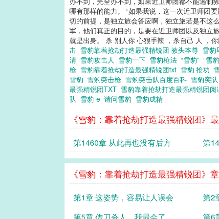
办不到，完全办不到，如果近卫师团都不能遏制独
哪有那样的能力。 “如果我说，这一次近卫师团
切的前提，是独立旅会答应啊，独立旅若是不这么
军，他们真正的目的，是要在近卫师团以及独立旅交
就是出身。 杀 别人你 心狠手辣 ，杀自己 人 ，你
击
雪豹靠着抢劫打造最强精锐团 教头本尊
雪豹
清
雪豹攻击人
雪豹一下
雪豹枪法
“雪豹”
“雪
枪
雪豹靠着抢劫打造最强精锐团txt
雪豹 抢功
雪豹
雪豹突击枪
雪豹突击队百度百科
雪豹突
最强精锐团TXT
雪豹靠着抢劫打造最强精锐团
队
雪豹-e
请问雪豹
雪豹成精
《雪豹：靠着抢劫打造最强精锐团》最
第1460章 从此再也没有后方
第1
吗
《雪豹：靠着抢劫打造最强精锐团》章
第1章 这姿势，容易让人误会
第2
第5章 借刀杀人，我最会了
第6