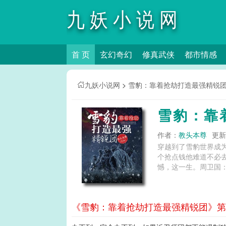
九妖小说网
首 页
玄幻奇幻
修真武侠
都市情感
九妖小说网
>
雪豹：靠着抢劫打造最强精锐
雪豹：靠
作者：
教头本尊
更新时
穿越到了雪豹世界成
个抢点钱他难道不必
憾，这一生。周卫国：
《雪豹：靠着抢劫打造最强精锐团》第1