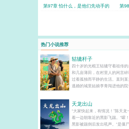
是为
第97章 怕什么，是他们先动手的
第9
热门小说推荐
轱辘杆子
四十岁的光棍王轱辘守着祖传的
和几亩薄田，在村里人的闲言碎
过着孤独而平静的生活。直到某
逃婚的城里姑娘李青闯进他的院
彻底打破了他的单调人生。倔强
学生李青为躲避家族联姻，躲进
天龙出山
偏远山村。起初，两个世界的人
“大家快起来，有情况！”陈天龙
不断，但共同生活让彼此渐渐靠
着一边朝靠近的黑影飞踹。“嚯！
然而，流言蜚语、世俗偏见，以
黑影被踹倒后发出吼声。“是僵尸
青未婚夫的突然出现，让这段纯....