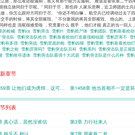
立旅，那么谁还能遏制，谁又有那个能力去遏制。 难道是要依靠二十四
要跟独立旅同归于尽呢。” 同归于尽，那也得 人家乐意啊，近卫师团的士
做，你怎么跟对方同归于尽。 “你还不明白嘛， 航空兵已经调动过去了
手的时候，将其全部摧毁。” 不分敌我的将其全部摧毁。 他么的。 上面
同样也是 洗呢很难受啦 ，究竟要什么 视乎 ，他们才能 真正的当一回人 。 
里的枪械
雪豹cs
雪豹突击
雪豹f1
雪豹抢尸体
雪豹团队
雪豹靠着抢
豹”突击队
雪豹突击队抢功
雪豹靠着抢劫打造最强精锐团
雪豹厉害不
雪
雪豹有多强
雪豹突战
雪豹里面的枪
雪豹凶狠
雪豹雪豹
雪豹靠着抢劫
队
雪豹之枪
雪豹厉害吗?
雪豹突击队百科
雪豹系列
雪豹突击队是正规
阅读
雪豹抢夺遗体
雪豹突击队最强十大武器
雪豹突击队是什么兵种
雪
新章节
459章 让他们成为诱饵，这可能
第1458章 他当首相不一定是
节列表
章 真心话，居然没谁信
第3章 力行社来人
章 相见不 相认
第7章 周家有二老