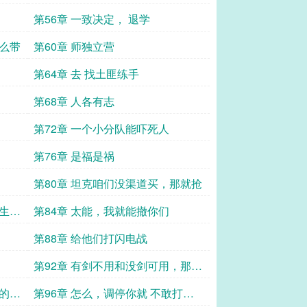
第56章 一致决定， 退学
怎么带
第60章 师独立营
第64章 去 找土匪练手
第68章 人各有志
第72章 一个小分队能吓死人
第76章 是福是祸
第80章 坦克咱们没渠道买，那就抢
发生了
第84章 太能，我就能撤你们
第88章 给他们打闪电战
第92章 有剑不用和没剑可用，那是
两码事
格的祈
第96章 怎么，调停你就 不敢打了