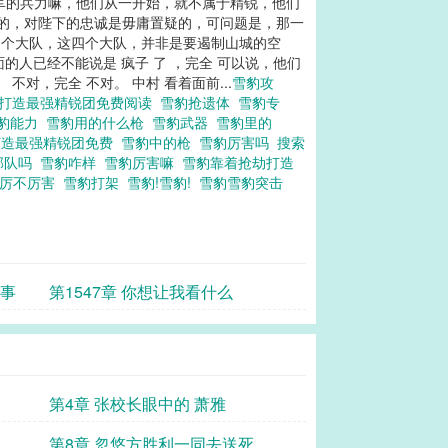
军的兵力嘛，他们从一开始，就不属于精锐，他们
兵的，对陛下的忠诚是毋庸置疑的，可问题是，那一
四个大队，这四个大队，并非是要遏制山城的空
的人已经不能说是 疯子 了 ，完全 可以说，他们
不对，完全 不对。 中村 看着面前...
雪豹攻
劫打造最强精锐团免费阅读
雪豹抢遗体
雪豹专
豹能力
雪豹用的什么枪
雪豹武器
雪豹里的
打造最强精锐团免费
雪豹中的枪
雪豹厉害吗
搜索
部队吗
雪豹咋样
雪豹厉害嘛
雪豹靠着抢劫打造
豹厉不厉害
雪豹打架
雪豹!雪豹!
雪豹雪豹突击
坏事
第1547章 你想让我看什么
第4章 张校长眼中的 萧雅
第8章 忽悠方胜利一同去送死