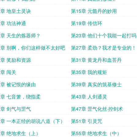
4章 地皇土灵诀
第15章 元髓丹的妙用
8章 功法神通
第19章 传信环
2章 天生的炼器师？
第23章 他们十个我能一起打吗
6章 别啊，你们这样做不太好吧
第27章 柔劲？我才是专业的！
0章 奖励和资源
第31章 黄龙丹和血菩丹
4章 闯关
第35章 我的规矩
8章 被记恨的缘由
第39章 真实的筑基修士
2章 七音箫，绕指柔
第43章 人剑通灵
6章 剑气与罡气
第47章 罡气化丝·控剑术
0章 一本正经的胡说八道（下）
第51章 引灵咒
4章 绝地求生（上）
第55章 绝地求生（中）