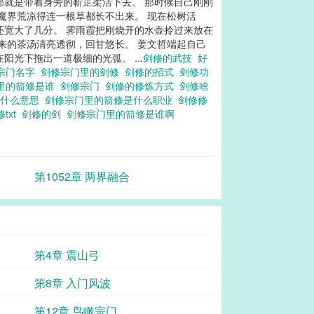
那就是带着身旁的靳芷柔活下去。 那时候自己刚刚
魔界荒凉得连一根草都长不出来。 现在松树活
还宽大了几分。 霁雨霞把刚烧开的水壶拎过来放在
来的茶汤清亮透彻，回甘悠长。 姜文哲端起自己
光下拖出一道极细的光弧。 ...
剑修的武技
好
宗门名字
剑修宗门里的剑修
剑修的招式
剑修功
里的箭修是谁
剑修宗门
剑修的修炼方式
剑修啥
是什么意思
剑修宗门里的箭修是什么职业
剑修修
txt
剑修的剑
剑修宗门里的箭修是谁啊
第1052章 两界融合
第4章 震山弓
第8章 入门风波
第12章 鸟瞰宗门