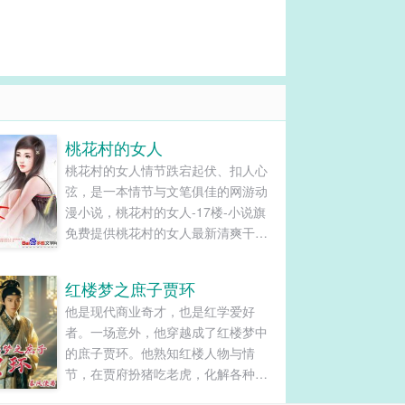
桃花村的女人
桃花村的女人情节跌宕起伏、扣人心
弦，是一本情节与文笔俱佳的网游动
漫小说，桃花村的女人-17楼-小说旗
免费提供桃花村的女人最新清爽干净
的文字章节在线阅读和TXT下载。...
红楼梦之庶子贾环
他是现代商业奇才，也是红学爱好
者。一场意外，他穿越成了红楼梦中
的庶子贾环。他熟知红楼人物与情
节，在贾府扮猪吃老虎，化解各种危
机。他打造商业帝国，带领贾府走向