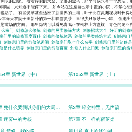
剑宗的边缘。 看着碎裂的天空、坠落的金乌，那个时候只有一个想法，
到哪里，只知道不能停下来。 如今站在这座自己亲手盖的小院，不禁心想
也活了。 有些灵草甚至适应了新世界的土壤，叶子比在灵渊秘境时长得
今年春天在院子里新种的第一茬映雪灵茶，量很少只够炒一小罐。 但泡出
愆道场的方向。 那里隐约可以看见青鸣正在松林上方盘旋，青色的尾羽在阳
什么宗门
剑修怎么修炼
剑修的另类修练方式
剑修招式大全
好听的剑修
宗门里的箭修百度百科
剑修的修炼体系
剑修的另类修炼方式
剑修宗门
门
剑修宗门里的箭修笔趣阁
剑修宗门取个什么名字
剑修宗门里的箭修
箭修是什么境界
剑修宗门里的箭修百度
剑修入什么门派
剑修宗门里的箭修
054章 新世界（中）
第1053章 新世界（上）
章 凭什么要我以你们的大局为
第3章 碎空神罡，无声箭
章 迷雾中的考核
第7章 不一样的靳芷柔
0章 箭修，我的路
第11章 真正的修仙界