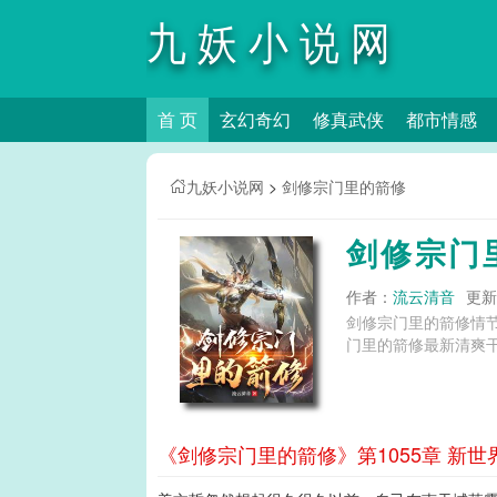
九妖小说网
首 页
玄幻奇幻
修真武侠
都市情感
九妖小说网
>
剑修宗门里的箭修
剑修宗门
作者：
流云清音
更新时
剑修宗门里的箭修情
门里的箭修最新清爽干
《剑修宗门里的箭修》第1055章 新世