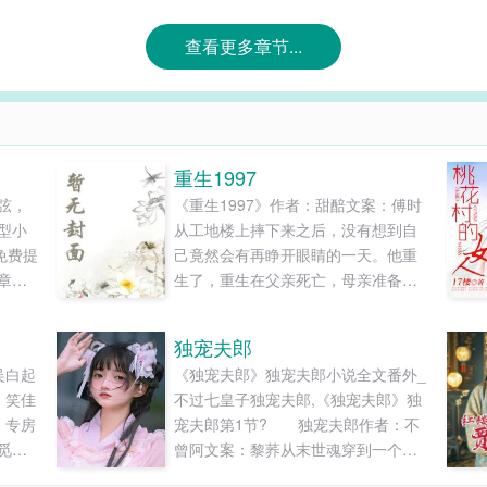
查看更多章节...
重生1997
弦，
《重生1997》作者：甜醅文案：傅时
型小
从工地楼上摔下来之后，没有想到自
免费提
己竟然会有再睁开眼睛的一天。他重
章节
生了，重生在父亲死亡，母亲准备卷
走家里财产改嫁的1997年。这一世，
重新回到命运的拐点，傅时想着，他
独宠夫郎
得换一种活法。至少，得夺回房产，
吴白起
《独宠夫郎》独宠夫郎小说全文番外_
努力养活自己弟弟和妹妹，摆脱前世
：笑佳
不过七皇子独宠夫郎,《独宠夫郎》独
悲惨的命运吧？平安喜乐，才不枉费
，专房
宠夫郎第1节? 独宠夫郎作者：不
重生一回。1、还是男主文，不喜勿
觅新
曾阿文案：黎荞从末世魂穿到一个有
入。2、小...
生好
男、女、小哥儿的世界时，肚子饿的