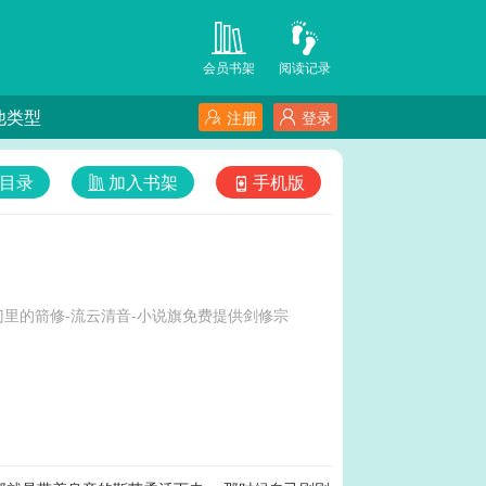
会员书架
阅读记录
他类型
注册
登录
目录
加入书架
手机版
里的箭修-流云清音-小说旗免费提供剑修宗