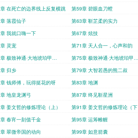
8章 在死亡的边界线上反复横跳
第59章 碧眼血刀螳
2章 落霞仙子
第63章 靳芷柔的实力
6章 我就口嗨一下
第67章 炫技
0章 灵宠
第71章 天人合一，心声和韵
4章 极致神通·大地琥珀甲
第75章 极致神通·大地琥珀甲
）
（下）
8章 归乡
第79章 大智若愚的熊二叔
2章 钱师傅，玩得挺花的呀
第83章 地渊
6章 地皇龙渊弓
第87章 终见靳星洲
0章 姜文哲的修炼理论（上）
第91章 姜文哲的修炼理论（下
4章 春宵一刻值千金
第95章 运筹帷幄
8章 翠微帝国的动向
第99章 如意箭囊