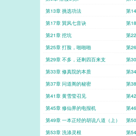
第13章 挑选功法
第1
第17章 巽风七音诀
第1
第21章 挖坑
第2
第25章 打脸，啪啪啪
第2
第29章 不多，还剩四百来支
第3
第33章 修真院的本质
第3
第37章 问道阁的秘密
第3
第41章 黄雪莹召见
第4
第45章 修仙界的电报机
第4
第49章 一本正经的胡说八道（上）
第5
第53章 洗涤灵根
第5