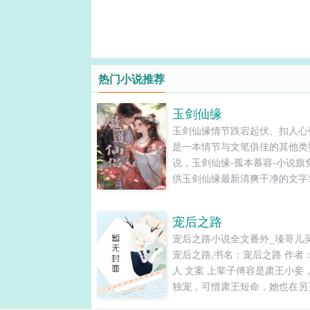
热门小说推荐
玉剑仙缘
玉剑仙缘情节跌宕起伏、扣人心
是一本情节与文笔俱佳的其他类
说，玉剑仙缘-孤本慕容-小说旗
供玉剑仙缘最新清爽干净的文字
在线阅读和TXT下载。...
宠后之路
宠后之路小说全文番外_瑧哥儿
宠后之路,书名：宠后之路 作者
人 文案 上辈子傅容是肃王小妾
独宠，可惜肃王短命，她也在另
欢时重生了。 傅容乐坏了，重