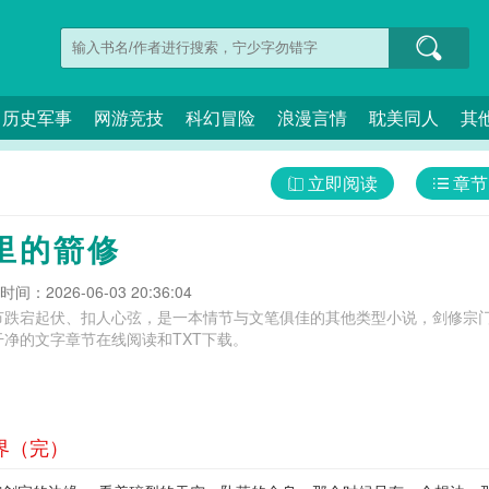
历史军事
网游竞技
科幻冒险
浪漫言情
耽美同人
其
立即阅读
章节
里的箭修
间：2026-06-03 20:36:04
节跌宕起伏、扣人心弦，是一本情节与文笔俱佳的其他类型小说，剑修宗门
净的文字章节在线阅读和TXT下载。
界（完）