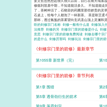
姜文哲忽然想起很久很久以前，自己在南天域落霞
修炼到筑基中期，不知道能活多久。 不知道能走
了，茶树种活了，石晓容的药圃里那些娇贵的灵草
石桌上，给每个人都泡了一杯新茶。 茶是靳芷柔
那杯，透过氤氲的茶雾望向玄武圣山顶上灵澜和灵
听的剑修宗门名称
剑修一般有什么道
剑修加入
法推荐
剑修的另
剑修宗门里的箭修是什么
剑修
意思
剑修宗门里的箭修免费阅读
剑修去哪个宗
的是什么
剑修厉害吗
剑修玩法
剑修宗门里的
《剑修宗门里的箭修》最新章节
第1055章 新世界（完）
第1
《剑修宗门里的箭修》章节列表
第1章 围猎
第2
重
第5章 透骨劲衍生的箭术
第6
第9章 落霞剑宗
第1