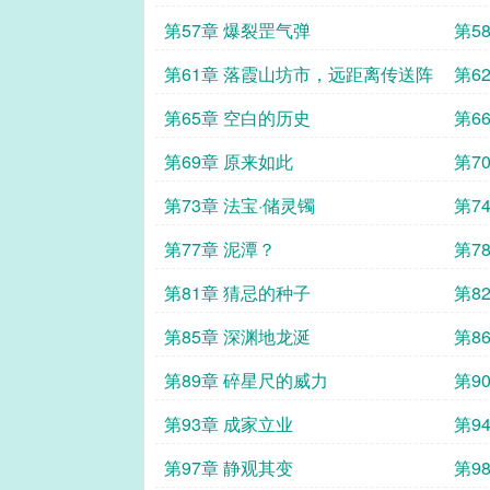
第57章 爆裂罡气弹
第5
第61章 落霞山坊市，远距离传送阵
第6
第65章 空白的历史
第6
第69章 原来如此
第7
第73章 法宝·储灵镯
第7
（上
第77章 泥潭？
第7
第81章 猜忌的种子
第8
第85章 深渊地龙涎
第8
第89章 碎星尺的威力
第9
第93章 成家立业
第9
第97章 静观其变
第9