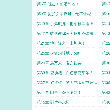
第5章 阻击！前沿阵地！
第6
第9章 掩护友军撤退，绝不含糊
第1
第13章 引爆航弹，把军械库送上
第1
天！
第17章 骇爪教你何为反坦克体操
第1
第21章 地下隧道，上坦克！
第2
99a
第25章 火箭炮阵地，out！
第2
第29章 虽万人，吾亦往矣
第3
第33章 登场吧，白色勒克莱尔！
第3
第37章 好好好，哈夫克版葫芦娃救
第3
爷爷
第41章 闪击！夺下哨站！
第4
第45章 到达科尔松
第4