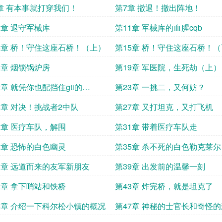
章 有本事就打穿我们！
第7章 撤退！撤出阵地！
0章 退守军械库
第11章 军械库的血腥cqb
4章 桥！守住这座石桥！（上）
第15章 桥！守住这座石桥！
8章 烟锁锅炉房
第19章 军医院，生死劫（上）
2章 就凭你也配挡住gti的
第23章 一挑二，又何妨？
2？
6章 对决！挑战者2中队
第27章 又打坦克，又打飞机
0章 医疗车队，解围
第31章 带着医疗车队走
4章 恐怖的白色幽灵
第35章 杀不死的白色勒克莱尔
8章 远道而来的友军新朋友
第39章 出发前的温馨一刻
2章 拿下哨站和铁桥
第43章 炸完桥，就是坦克了
6章 介绍一下科尔松小镇的概况
第47章 神秘的士官长和奇怪