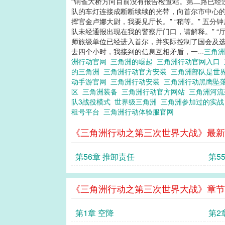
“铜雀大桥方向目前没有报告检查站。第二路已经
队的车灯连接成断断续续的光带，向首尔市中心的方
挥官金卢娜大尉，我要见厅长。” “稍等。” 五
队未经通报出现在我的警察厅门口，请解释。” 
师旅级单位已经进入首尔，并实际控制了国会及选
去四个小时，我接到的信息互相矛盾，一...
三角
洲行动官网
三角洲的崛起
三角洲行动官网入口
的三角洲
三角洲行动官方安装
三角洲部队是世
动手游官网
三角洲行动安装
三角洲行动黑鹰坠
区
三角洲装备
三角洲行动官方网站
三角洲河
队3战役模式
世界级三角洲
三角洲参加过的实
租号平台
三角洲行动体验服官网
《三角洲行动之第三次世界大战》最新
第56章 推卸责任
第5
《三角洲行动之第三次世界大战》章节
第1章 空降
第2