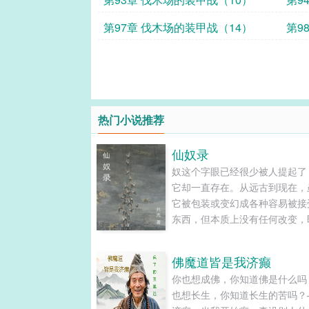
第97章 伐木场的装甲战（14）
第9
热门小说推荐
仙奴录
奴这个字眼已经很少被人提起了
它却一直存在。从远古到现在，
它被包装或变幻成各种容易被接
东西，但本质上没有任何改变，
在仙人的世界中也是如此。有时
们早已习以为常，或乐在其中而
佛魔道皆是我济癫
知。......
你也想成佛，你知道佛是什么吗
也想长生，你知道长生的苦吗？