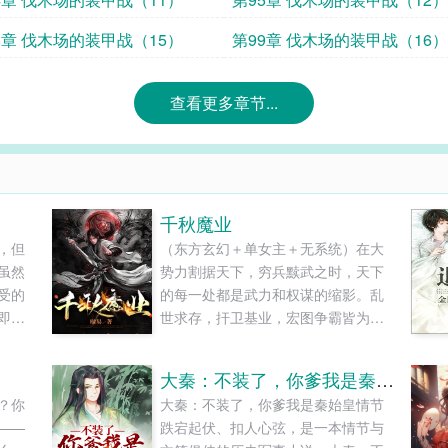
8章 伐木场的装甲战（15）
第99章 伐木场的装甲战（16）
查看更多章节...
千秋魔业
，但
（东方玄幻＋单女主＋无系统）在大
虽然
势力割据天下，穷兵黩武之时，天下
受的
的每一处都是武力和权谋的缩影。乱
即使
世求存，扞卫基业，宏图争霸皆为千
候我
秋之业，万世之兴......
不自
大秦：不装了，你爹我是秦始皇
？你
大秦：不装了，你爹我是秦始皇情节
——
跌宕起伏、扣人心弦，是一本情节与