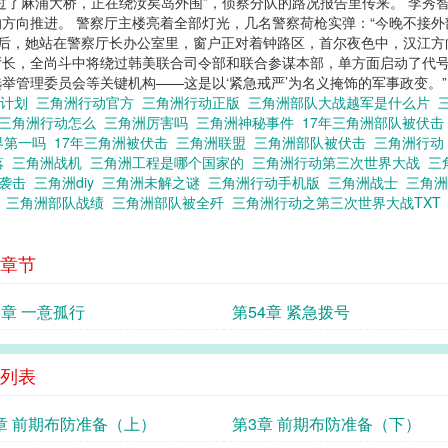
过了麻浦大桥，正在绕汝矣岛外围”，侦察分队的路况报告里传来。 李秀
向推进。 警察厅主楼亮着全部灯光，几名警察荷枪实弹：“今晚不接外部访
分钟后，她站在警察厅长办公室里，窗户正对着钟路区，首尔夜色中，汉江方
“厅长，全尚斗中将绕过韩美联合司令部和联合参谋本部，单方面启动了代号
举管理委员会等关键机构——这是以‘紧急戒严’为名义掩饰的军事政变。”
洲计划
三角洲行动官方
三角洲行动正版
三角洲部队大战越军是什么片
三角洲行动怎么
三角洲厉害吗
三角洲神秘事件
17年三角洲部队被伏
界第一吗
17年三角洲被伏击
三角洲联盟
三角洲部队被伏击
三角洲行
落
三角洲战机
三角洲工程是哪个国家的
三角洲行动第三次世界大战
三
流袭击
三角洲diy
三角洲未解之谜
三角洲行动手机版
三角洲战士
三角
战
三角洲部队战绩
三角洲部队被全歼
三角洲行动之第三次世界大战TX
章节
5章 一意孤行
第54章 紧急拨号
列表
章 前期布防准备（上）
第3章 前期布防准备（下）