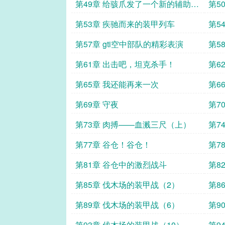
第49章 给骇爪发了一个新的辅助射
第5
手？
第53章 疾驰而来的装甲列车
第5
第57章 gti空中部队的精彩表演
第5
第61章 出击吧，坦克杀手！
第6
第65章 我还能再来一次
第6
第69章 守夜
第7
第73章 肉搏——血溅三尺（上）
第7
第77章 谷仓！谷仓！
第7
第81章 谷仓中的激烈战斗
第8
第85章 伐木场的装甲战（2）
第8
第89章 伐木场的装甲战（6）
第9
第93章 伐木场的装甲战（10）
第9