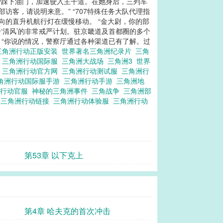
智踩下油门，加速驶入主干道。在她身后，三列车
客，请说明来意。” “707特殊任务大队代理指
向的直升机航行灯在缓慢移动。 “金大尉，你的部
‘清风’的非常戒严计划。驻京畿道及首都圈的多个
 “你说的情况，警察厅通过各种渠道已有了解。过
三角洲行动正版安装
世界著名三角洲纪录片
三角
击
三角洲行动国际服
三角洲大战场
三角洲3
世界
动
三角洲行动官方网
三角洲行动测试服
三角洲行
角洲行动国际服手游
三角洲行动手游
三角洲地
洲行动官服
神秘的三角洲事件
三角战争
三角洲部
T
三角洲行动链接
三角洲行动体验服
三角洲行动
第53章 以下克上
第4章 哈夫克的首次冲击