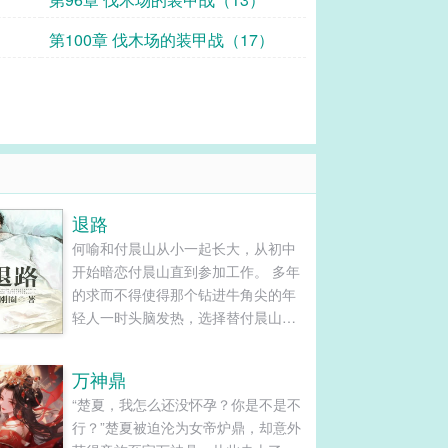
第100章 伐木场的装甲战（17）
退路
何喻和付晨山从小一起长大，从初中
开始暗恋付晨山直到参加工作。 多年
的求而不得使得那个钻进牛角尖的年
轻人一时头脑发热，选择替付晨山坐
了三年的牢。 在监牢里，何喻失去了
最亲的亲人， 也屡受欺凌不得不选择
万神鼎
攀附了乔慕冬而获得更好的生活， 那
“楚夏，我怎么还没怀孕？你是不是不
时候他才懂得后悔，可是已经无路可
行？”楚夏被迫沦为女帝炉鼎，却意外
退。 三年后重获自由，付晨山人生得