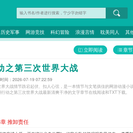
历史军事
网游竞技
科幻冒险
浪漫言情
耽美同人
其
立即阅读
章节
动之第三次世界大战
间：2026-07-19 07:22:59
世界大战情节跌宕起伏、扣人心弦，是一本情节与文笔俱佳的网游动漫小说
洲行动之第三次世界大战最新清爽干净的文字章节在线阅读和TXT下载。
章 推卸责任