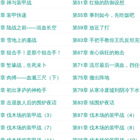
们
0章 禅与装甲战
第51章 红狼的防御设想
4章 装甲快递
第55章 事到如今，先吃饭吧
8章 陆战之前——浴血长空
第59章 放近了打
2章 雪地上的鏖战
第63章 手把手教你王氏反坦
6章 狙击手！是那个狙击手！
第67章 丧心病狂的炮击
0章 堑壕战，生死未卜
第71章 流尽最后一滴血，挡
的钢铁洪流！
4章 肉搏——血溅三尺（下）
第75章 撤出阵地
8章 初出茅庐的神枪手
第79章 从寒冷废墟到阴冷下
（上）
2章 击退敌人后的围炉夜话
第83章 续围炉夜话
6章 伐木场的装甲战（3）
第87章 伐木场的装甲战（4）
0章 伐木场的装甲战（7）
第91章 伐木场的装甲战（8）
4章 伐木场的装甲战（11）
第95章 伐木场的装甲战（12）