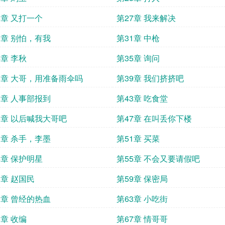
6章 又打一个
第27章 我来解决
0章 别怕，有我
第31章 中枪
4章 李秋
第35章 询问
8章 大哥，用准备雨伞吗
第39章 我们挤挤吧
2章 人事部报到
第43章 吃食堂
6章 以后喊我大哥吧
第47章 在叫丢你下楼
0章 杀手，李墨
第51章 买菜
4章 保护明星
第55章 不会又要请假吧
8章 赵国民
第59章 保密局
2章 曾经的热血
第63章 小吃街
6章 收编
第67章 情哥哥