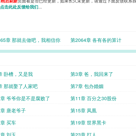
您
稍后刷新
页面看是否已经更新，如果长久未更新，请通过下面反馈联系我
点击此处反馈给我们
...
065章 那就去做吧，我相信你
第2064章 各有各的算计
章 卧槽，又是我
第3章 爸，我回来了
章 那就娶了人家吧
第7章 包办婚姻
0章 爷爷你是不是腐败了
第11章 百分之30股份
4章 唐老爷子
第15章 凤凰
8章 买车
第19章 世界黑卡
2章 刘玉
第23章 打人