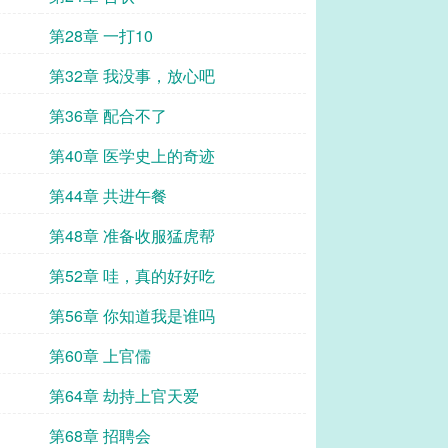
第28章 一打10
第32章 我没事，放心吧
第36章 配合不了
第40章 医学史上的奇迹
第44章 共进午餐
第48章 准备收服猛虎帮
第52章 哇，真的好好吃
第56章 你知道我是谁吗
第60章 上官儒
第64章 劫持上官天爱
第68章 招聘会