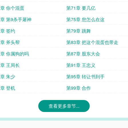
0章 你个混蛋
第71章 要几亿
4章 第9杀手屠神
第75章 您怎么在这
8章 签约
第79章 跳舞
2章 斧头帮
第83章 把这个混蛋也带走
6章 你属狗的吗
第87章 股东大会
0章 王局长
第91章 王忠义
4章 朱少
第95章 转让书到手
8章 登机
第99章 合作
查看更多章节...