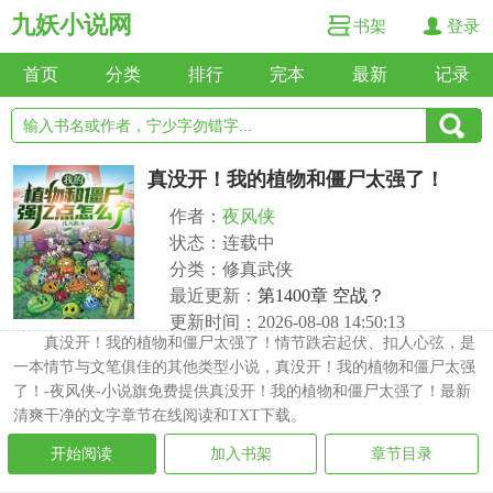
九妖小说网
书架
登录
首页
分类
排行
完本
最新
记录
真没开！我的植物和僵尸太强了！
作者：
夜风侠
状态：连载中
分类：修真武侠
最近更新：
第1400章 空战？
更新时间：2026-08-08 14:50:13
真没开！我的植物和僵尸太强了！情节跌宕起伏、扣人心弦，是
一本情节与文笔俱佳的其他类型小说，真没开！我的植物和僵尸太强
了！-夜风侠-小说旗免费提供真没开！我的植物和僵尸太强了！最新
清爽干净的文字章节在线阅读和TXT下载。
开始阅读
加入书架
章节目录