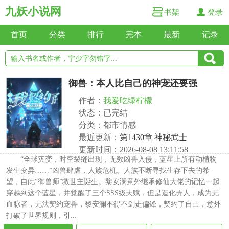
九妖小说网
书架
登录
首页
分类
排行
完本
最新
记录
御兽：本人比自己的神宠还要强
作者：
我爱吃绿柠檬
状态：已完结
分类：都市情感
最近更新：
第1430章 神秘武士
更新时间：2026-08-08 13:11:58
“全球灾变，时空裂缝出现，无数凶兽入侵，蓝星上所有动植物
发生变异……”凶兽肆虐，人族危机。人族不断寻找生存下去的希
望，自此“御兽师”救世主诞生。黎安澜意外继承修仙大佬的记忆一起
穿越到这个蓝星，并觉醒了三个SSS级天赋，但是造化弄人，成为无
血脉者，无法契约宠兽，黎安澜不得不剑走偏锋，契约了自己，意外
打破了世界规则，引...