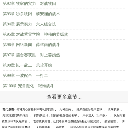
第92章 牧家的实力，对战牧阳
第93章 秒杀牧阳，黎安澜的战术
第94章 展示实力，六人组合技
第95章 对战紫霄学院，神秘的姜嫣然
第96章 网络新闻，薛丝雨的战斗
第97章 擂台赛获胜，对上姜嫣然
第98章 以一敌二，总攻开始
第99章 一波配合，一打二
第100章 宠兽魔化，艰难战斗
查看更多章节...
、
、
、
、
热门点击:
错将真心落梧桐宋时礼苏韵怡
无可救药
她来自星际最高监狱
食味长安
、
、
、
此恨难消我奶奶烟烟
妈妈的忌日，我的葬礼爸爸的名字
只手遮天（出书版）
风起时爱
、
、
、
意散尽林青风顾汐云
老婆拔我针管，让我给男助理煮醒酒汤程心怡陆沉宴
醉酒情思
彻
、
、
、
、
底毁了她唐朝淮唐梦绮
天鹅奏鸣曲
吞噬鱼
林深不知云海许云琛裴馥许云琛裴馥雪