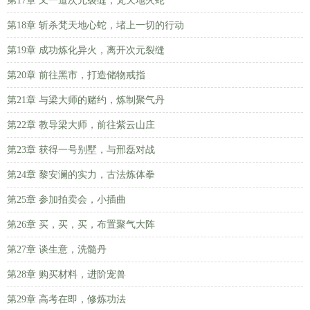
第17章 又一道次元裂缝，梵天地火蛇
第18章 斩杀梵天地心蛇，堵上一切的行动
第19章 成功炼化异火，离开次元裂缝
第20章 前往黑市，打造储物戒指
第21章 与梁大师的赌约，炼制聚气丹
第22章 教导梁大师，前往紫云山庄
第23章 获得一号别墅，与邢磊对战
第24章 黎安澜的实力，古法炼体拳
第25章 参加拍卖会，小插曲
第26章 买，买，买，布置聚气大阵
第27章 谈生意，洗髓丹
第28章 购买材料，进阶宠兽
第29章 高考在即，修炼功法