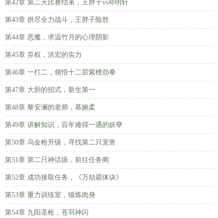
第42章 第二天比赛结束，王胖子vs邓明轩
第43章 拼尽全力战斗，王胖子险胜
第44章 恶魔，求温竹月的心理阴影
第45章 弃权，洪宏的实力
第46章 一打二，领悟十二层紫檀劲拳
第47章 大胆的招式，新生第一
第48章 黎安澜的老师，慕婉柔
第49章 讲解知识，百年难得一遇的妖孽
第50章 乌金枪升级，寻找第二只宠兽
第51章 第二只神话级，前往任务阁
第52章 成功接取任务，《万劫霸体诀》
第53章 重力训练室，锻炼肉身
第54章 九阳圣枪，苍羽神闪