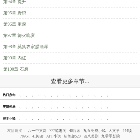
第94章 提升
第95章 野鸡
第96章 腿瘸
第97章 篝火晚宴
第98章 莫笑农家腊酒浑
第99章 内讧
第100章 石磨
查看更多章节...
、
、
、
、
、
、
、
、
、
、
、
、
、
、
、
热门点击:
、
、
、
、
、
、
、
、
、
、
、
、
、
、
、
更新榜单:
、
、
、
、
、
、
、
、
、
、
、
、
、
、
、
完本小说:
友情链接：
八一中文网
777笔趣阁
40阅读
九五免费小说
大文学
444读
789txt
41阅读
APP小说
新笔趣520
四八美剧
九零零影院