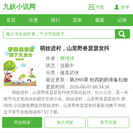
九妖小说网
书架
登录
首页
分类
排行
完本
最新
记录
萌娃进村，山里野兽瑟瑟发抖
作者：
胖绵绵
状态：连载中
分类：修真武侠
最近更新：
第2995章 给四奶奶准备礼物
更新时间：2026-08-07 00:34:38
萌娃进村，山里野兽瑟瑟发抖情节跌宕起伏、扣人心弦，是一本
情节与文笔俱佳的都市言情小说，萌娃进村，山里野兽瑟瑟发抖-胖
绵绵-小说旗免费提供萌娃进村，山里野兽瑟瑟发抖最新清爽干净的
文字章节在线阅读和TXT下载。
开始阅读
加入书架
章节目录