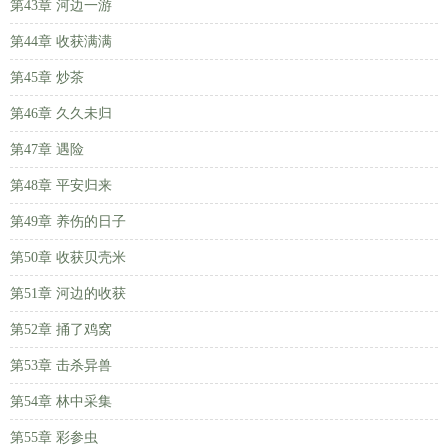
第43章 河边一游
第44章 收获满满
第45章 炒茶
第46章 久久未归
第47章 遇险
第48章 平安归来
第49章 养伤的日子
第50章 收获贝壳米
第51章 河边的收获
第52章 捅了鸡窝
第53章 击杀异兽
第54章 林中采集
第55章 彩参虫