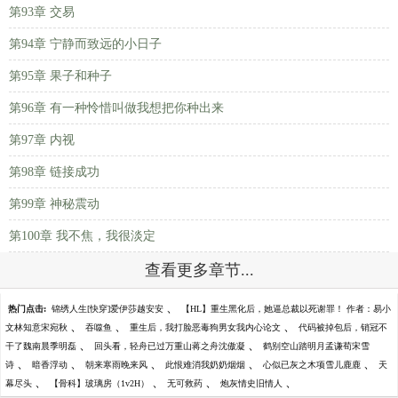
第93章 交易
第94章 宁静而致远的小日子
第95章 果子和种子
第96章 有一种怜惜叫做我想把你种出来
第97章 内视
第98章 链接成功
第99章 神秘震动
第100章 我不焦，我很淡定
查看更多章节...
、
热门点击:
锦绣人生[快穿]爱伊莎越安安
【HL】重生黑化后，她逼总裁以死谢罪！ 作者：易小
、
、
、
文林知意宋宛秋
吞噬鱼
重生后，我打脸恶毒狗男女我内心论文
代码被掉包后，销冠不
、
、
干了魏南晨季明磊
回头看，轻舟已过万重山蒋之舟沈傲凝
鹤别空山踏明月孟谦荀宋雪
、
、
、
、
、
诗
暗香浮动
朝来寒雨晚来风
此恨难消我奶奶烟烟
心似已灰之木项雪儿鹿鹿
天
、
、
、
、
幕尽头
【骨科】玻璃房（1v2H）
无可救药
炮灰情史旧情人