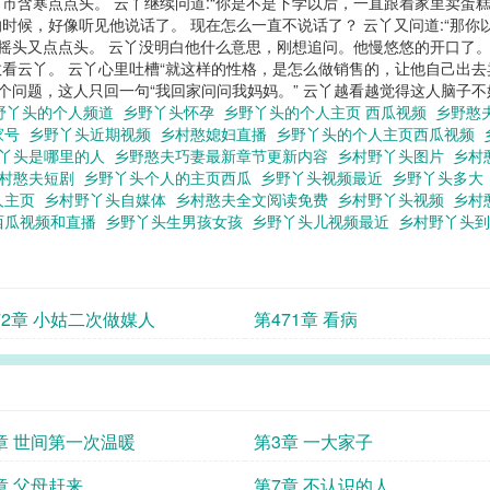
 市含寒点点头。 云丫继续问道:“你是不是下学以后，一直跟着家里卖蛋糕
时候，好像听见他说话了。 现在怎么一直不说话了？ 云丫又问道:“那
摇头又点点头。 云丫没明白他什么意思，刚想追问。他慢悠悠的开口了。
看云丫。 云丫心里吐槽“就这样的性格，是怎么做销售的，让他自己出
问题，这人只回一句“我回家问问我妈妈。” 云丫越看越觉得这人脑子不好.
野丫头的个人频道
乡野丫头怀孕
乡野丫头的个人主页 西瓜视频
乡野憨
家号
乡野丫头近期视频
乡村憨媳妇直播
乡野丫头的个人主页西瓜视频
丫头是哪里的人
乡野憨夫巧妻最新章节更新内容
乡村野丫头图片
乡村
村憨夫短剧
乡野丫头个人的主页西瓜
乡野丫头视频最近
乡野丫头多
人主页
乡村野丫头自媒体
乡村憨夫全文阅读免费
乡村野丫头视频
乡村
西瓜视频和直播
乡野丫头生男孩女孩
乡野丫头儿视频最近
乡村野丫头
72章 小姑二次做媒人
第471章 看病
章 世间第一次温暖
第3章 一大家子
章 父母赶来
第7章 不认识的人