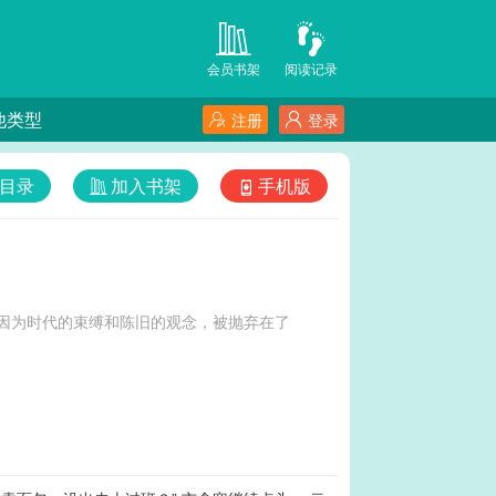
会员书架
阅读记录
他类型
注册
登录
目录
加入书架
手机版
确因为时代的束缚和陈旧的观念，被抛弃在了