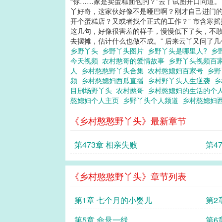
“你……家是卖蛋糕面包的？”云丫试图开口问道。
丫好奇，这家伙好像不是哑巴啊？刚才自己进门的
开个蛋糕店？又或者找个正式的工作？” 市含寒摇
这几句，好像很害羞的样子，慢慢低下了头，不敢
去摆摊，估计什么也做不成。” 后来云丫又问了几个
乡野丫头
乡野丫头图片
乡野丫头是哪里人?
乡
今天视频
农村憨哥的爱情故事
乡野丫头视频百
人
乡村憨憨野丫头合集
农村憨媳妇百家号
乡野
频
乡村憨媳妇西瓜直播
乡村野丫头人生逆袭
乡
目剧场野丫头
农村憨哥
乡村憨媳妇的生活的个
憨媳妇个人主页
乡野丫头个人频道
乡村憨媳妇
《乡村憨憨野丫头》最新章节
第473章 相亲失败
第4
《乡村憨憨野丫头》章节列表
第1章 七个月的小婴儿
第2
第5章 命悬一线
第6