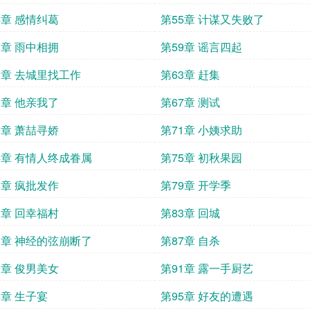
4章 感情纠葛
第55章 计谋又失败了
8章 雨中相拥
第59章 谣言四起
2章 去城里找工作
第63章 赶集
6章 他亲我了
第67章 测试
0章 萧喆寻娇
第71章 小姨求助
4章 有情人终成眷属
第75章 初秋果园
8章 疯批发作
第79章 开学季
2章 回幸福村
第83章 回城
6章 神经的弦崩断了
第87章 自杀
0章 俊男美女
第91章 露一手厨艺
4章 生子宴
第95章 好友的遭遇