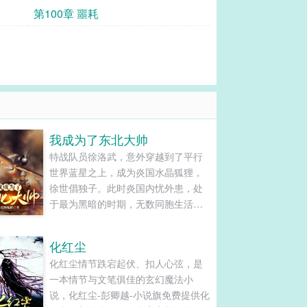
第100章 噩耗
我成为了东北大帅
特战队员徐洛武，意外穿越到了平行
世界蓝星之上，成为炎国水晶狐狸，
徐世倡独子。此时炎国内忧外患，处
于最为黑暗的时期，无数同胞生活在
水深火热，国内争斗不断，洋人不断
压迫，民族国家处于最危险的时刻，
化红尘
尤其是东夷鬼子虎视眈眈。在这个紧
化红尘情节跌宕起伏、扣人心弦，是
要关头，徐洛武毅然投身军旅，拯救
一本情节与文笔俱佳的玄幻魔法小
炎国拯救无数的同胞。将炎国打造为
说，化红尘-彭卿越-小说旗免费提供化
世界霸主，横扫蛮夷，征服整个......