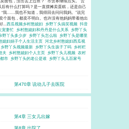
卖面包，没出去上过班？” 市含寒继续点头。 云
你以后有什么打算吗？是一直摆摊卖蛋糕，还是自己
 “我……我也不知道，我得回去问问我妈。”说完
去卖个面包，都卖不明白。也许没有他妈妈带着他出
..
西瓜视频乡村憨媳妇
乡野丫头搞笑视频
抖音
夫宠妻忙
乡村憨媳妇和丹丹是什么关系
乡野丫头
乡野丫头多少岁
乡野丫头怎么啦
乡野丫头是哪里
憨媳妇娟子个人生活主页
河北乡村憨媳妇西瓜视
大
乡野丫头视频最新
乡野丫头生孩子了吗
乡村栏
憨夫
乡村憨媳妇个人主页
乡野丫头儿视频
农村
到都市
乡野丫头的老公是谁
乡野丫头儿百家号
第470章 说动儿子去医院
第4章 三女儿出嫁
第8章 出院了