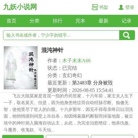
九妖小说网
书架
登录
首页
分类
排行
完本
最新
记录
混沌神针
作者：
木子末末A66
状态：已完结
分类：玄幻奇幻
最近更新：
第2483章 分身被毁
更新时间：2026-08-05 15:54:41
飞云大陆莫家是首屈一指的丹药世家，十六年前，家主夫人生下
一子，取名莫天。但是，因为他身患绝症而自幼经脉尽断、痴傻无
智，使他受尽了世人的白眼。十六岁那年，因见不得母亲终日以泪洗
面，他悄悄摸到祠堂上吊自杀，却因绳索腐朽断裂而掉落地面，被尘
埃中的神针插入脑海自动认主，从此，为完全治愈绝症，他杀仇敌、
斗魔兽、收鬼奴、斗天仙...