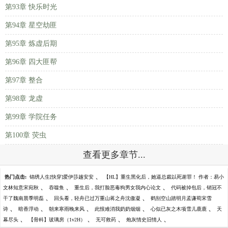
第93章 快乐时光
第94章 星空劫匪
第95章 炼虚后期
第96章 四大匪帮
第97章 整合
第98章 龙虚
第99章 学院任务
第100章 荧虫
查看更多章节...
、
热门点击:
锦绣人生[快穿]爱伊莎越安安
【HL】重生黑化后，她逼总裁以死谢罪！ 作者：易小
、
、
、
文林知意宋宛秋
吞噬鱼
重生后，我打脸恶毒狗男女我内心论文
代码被掉包后，销冠不
、
、
干了魏南晨季明磊
回头看，轻舟已过万重山蒋之舟沈傲凝
鹤别空山踏明月孟谦荀宋雪
、
、
、
、
、
诗
暗香浮动
朝来寒雨晚来风
此恨难消我奶奶烟烟
心似已灰之木项雪儿鹿鹿
天
、
、
、
、
幕尽头
【骨科】玻璃房（1v2H）
无可救药
炮灰情史旧情人