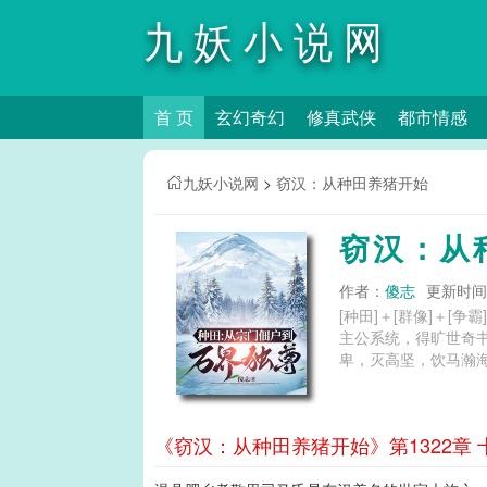
九妖小说网
首 页
玄幻奇幻
修真武侠
都市情感
九妖小说网
>
窃汉：从种田养猪开始
窃汉：从
作者：
傻志
更新时间：2
[种田]＋[群像]＋[
主公系统，得旷世奇
卑，灭高坚，饮马瀚海
《窃汉：从种田养猪开始》第1322章