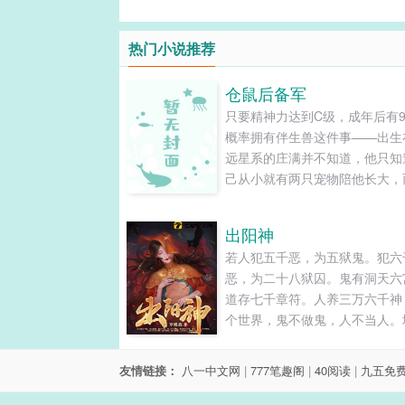
热门小说推荐
仓鼠后备军
只要精神力达到C级，成年后有9
概率拥有伴生兽这件事——出生
远星系的庄满并不知道，他只知
己从小就有两只宠物陪他长大，
边的人都看不见它们。 为了不
研究院解剖，军校入学检测的时
出阳神
他让两只小宠物离开精神识海，
若人犯五千恶，为五狱鬼。犯六
宿舍藏着，所以检测结果出来，
恶，为二十八狱囚。鬼有洞天六
一个精神力A级，但没有伴生兽
道存七千章符。人养三万六千神
物。 拥有母星华国血脉的人，
个世界，鬼不做鬼，人不当人。
伴生兽与众不同，据说每一次出
已空，人间如狱。...
都将给星际带来改变这个预言—
满也不知道，他只知道自己母亲
友情链接：
八一中文网
|
777笔趣阁
|
40阅读
|
九五免
基因病去世，父亲给年幼的他找