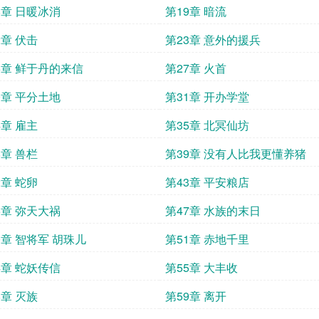
8章 日暖冰消
第19章 暗流
2章 伏击
第23章 意外的援兵
6章 鲜于丹的来信
第27章 火首
0章 平分土地
第31章 开办学堂
4章 雇主
第35章 北冥仙坊
8章 兽栏
第39章 没有人比我更懂养猪
2章 蛇卵
第43章 平安粮店
6章 弥天大祸
第47章 水族的末日
0章 智将军 胡珠儿
第51章 赤地千里
4章 蛇妖传信
第55章 大丰收
8章 灭族
第59章 离开