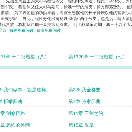
。 先祖是周宣王的大司马程伯休父，程伯休父风姓，程氏，字休父，为
朝军政。 程伯休父任大司马期间，徐淮一带的淮夷，徐方部落叛乱。 他
肃清。 为了表彰他的功勋卓着，周宣王恩赐他的长子仲庚以他的官职“大
正统宗家。 自此，程姓分化出司马姓和程姓两个分支，也是后世两大望
代贵族，权柄从西周一直持续到汉末。 到了献皇帝时期，和三十六个大汉望
窃汉
窃种免费阅读
窃汉免费阅读
321章 十二批增援（八）
第1320章 十二批增援（七）
章 我们做事，就是这样。
第3章 我全都要
章 拆幡归魂
第7章 张家部曲
0章 剑修挡路
第11章 三剑之约
4章 恐怖的兽潮
第15章 伥鬼