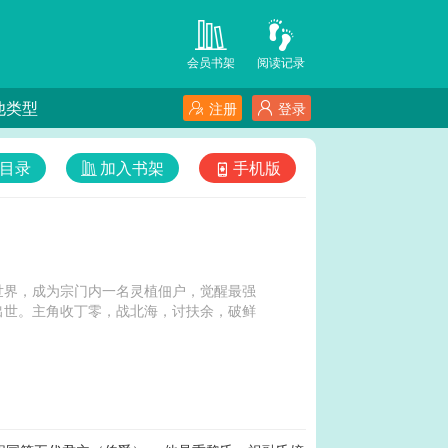
会员书架
阅读记录
他类型
注册
登录
目录
加入书架
手机版
的平行世界，成为宗门内一名灵植佃户，觉醒最强
出世。主角收丁零，战北海，讨扶余，破鲜