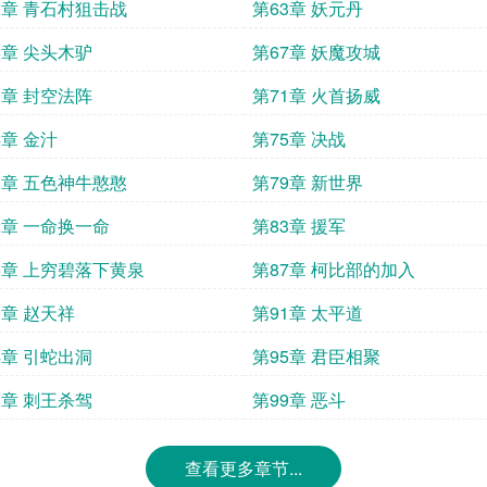
2章 青石村狙击战
第63章 妖元丹
6章 尖头木驴
第67章 妖魔攻城
0章 封空法阵
第71章 火首扬威
4章 金汁
第75章 决战
8章 五色神牛憨憨
第79章 新世界
2章 一命换一命
第83章 援军
6章 上穷碧落下黄泉
第87章 柯比部的加入
0章 赵天祥
第91章 太平道
4章 引蛇出洞
第95章 君臣相聚
8章 刺王杀驾
第99章 恶斗
查看更多章节...