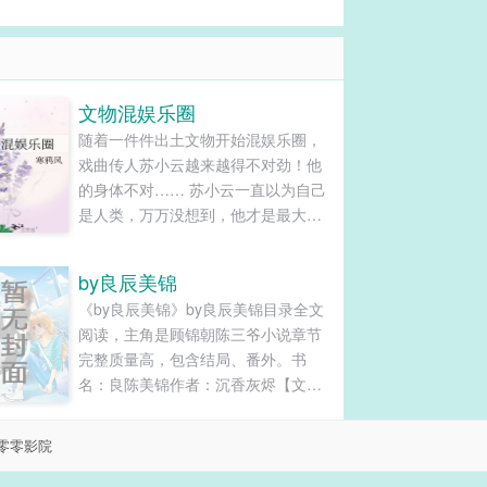
文物混娱乐圈
随着一件件出土文物开始混娱乐圈，
戏曲传人苏小云越来越得不对劲！他
的身体不对…… 苏小云一直以为自己
是人类，万万没想到，他才是最大的
一件文物！ 文物小剧场： 攻：我想保
养一下金身，小云，让我进去你身体
by良辰美锦
里养一养。 苏小云：……（吓得掉头
《by良辰美锦》by良辰美锦目录全文
就跑） 其他十二口棺材里的文物齐齐
阅读，主角是顾锦朝陈三爷小说章节
喊：小云，我们也想保养一下…… 本
完整质量高，包含结局、番外。书
文又名《我和魔器有个约会》，1v1...
名：良陈美锦作者：沉香灰烬【文
案】未到四十她便百病缠身死的时候
儿子正在娶亲锦朝觉得这一生再无眷
零零影院
恋谁知醒来正当年少风华正茂...