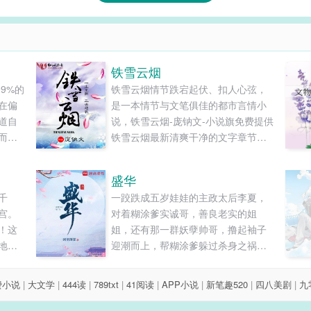
铁雪云烟
9%的
铁雪云烟情节跌宕起伏、扣人心弦，
在偏
是一本情节与文笔俱佳的都市言情小
道自
说，铁雪云烟-庞钠文-小说旗免费提供
而身
铁雪云烟最新清爽干净的文字章节在
被送到
线阅读和TXT下载。...
候，
盛华
跑回
千
一跤跌成五岁娃娃的主政太后李夏，
他是
宫。
对着糊涂爹实诚哥，善良老实的姐
的废
！这
姐，还有那一群妖孽帅哥，撸起袖子
他们的
地狱
迎潮而上，帮糊涂爹躲过杀身之祸，
现，
助哥哥青云直上扬名天下，给姐姐找
—庄
到称心夫婿…… 再给自己寻个如意郎
因为
费小说
|
大文学
|
444读
|
789txt
|
41阅读
|
APP小说
|
新笔趣520
|
四八美剧
|
九
君！...
了个