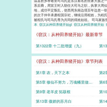
温县肥乡孝敬里司马氏是东汉着名的世家大族之一
系后裔，周宣王时入朝任大司马之职，执掌大周仙
地，成功平定叛乱，使西周东南边境百年边患一朝
的次子仲辛承袭程国宗祀，继续沿用程姓，为程氏
被程氏与司马氏尊为共同的得姓始祖。 司马家族世
本
窃汉从种田养猪开始gl
窃汉从种田养猪开始
《窃汉：从种田养猪开始》最新章节
第1322章 十二批增援（九）
第1
《窃汉：从种田养猪开始》章节列表
第1章 农，天下之本
第2
第5章 修仙不努力，万魂幡里做兄
第6
弟
第9章 老羊皮 拓跋根
第1
第13章 傲娇的苏月白
第1