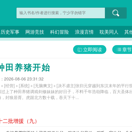
历史军事
网游竞技
科幻冒险
浪漫言情
耽美同人
其
立即阅读
章节
种田养猪开始
026-08-06 23:31:32
争霸]＋[经营]＋[系统]＋[无脑爽文]＋[决不虐主]张归元穿越到东汉末年
书过上了种田养猪调戏剑修妹妹的好日子，不料千年浩劫降临，百大圣体
，封狼居胥。虎踞北方数十载，吞天下十...
 十二批增援（九）