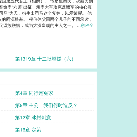
程国第五代君主（伯爵）。 他是重黎氏，祝融氏嫡
奉命率“六师”出征，亲率大军攻克反叛军的核心腹
司马”为氏，衍生出司马这个复姓，以示荣耀。 他
族的同源根基。 程伯休父因两个儿子的不同承袭，
族联姻，成为大汉皇朝的主人之一。 ...
窃种全
第1319章 十二批增援（六）
第4章 同行是冤家
第8章 主公，我们何时造反？
第12章 冰封剑意
第16章 定策