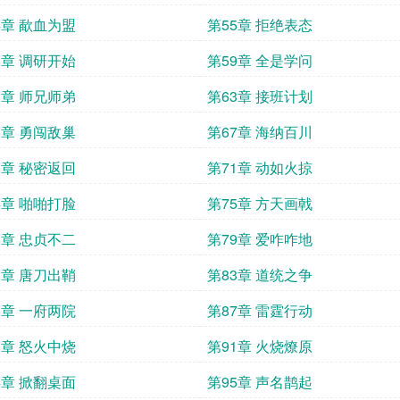
4章 歃血为盟
第55章 拒绝表态
8章 调研开始
第59章 全是学问
2章 师兄师弟
第63章 接班计划
6章 勇闯敌巢
第67章 海纳百川
0章 秘密返回
第71章 动如火掠
4章 啪啪打脸
第75章 方天画戟
8章 忠贞不二
第79章 爱咋咋地
2章 唐刀出鞘
第83章 道统之争
6章 一府两院
第87章 雷霆行动
0章 怒火中烧
第91章 火烧燎原
4章 掀翻桌面
第95章 声名鹊起