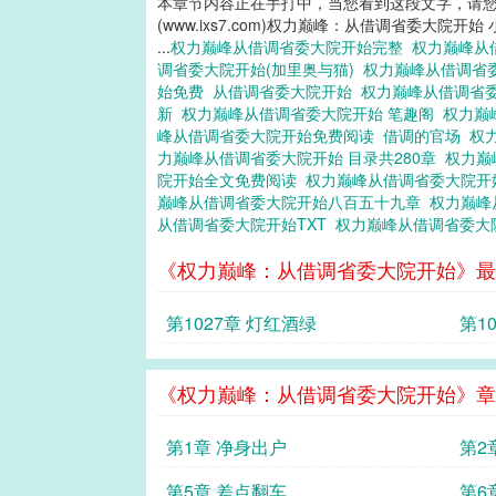
本章节内容正在手打中，当您看到这段文字，请
(www.ixs7.com)权力巅峰：从借调省委大院开始
...
权力巅峰从借调省委大院开始完整
权力巅峰从
调省委大院开始(加里奥与猫)
权力巅峰从借调省
始免费
从借调省委大院开始
权力巅峰从借调省
新
权力巅峰从借调省委大院开始 笔趣阁
权力巅
峰从借调省委大院开始免费阅读
借调的官场
权
力巅峰从借调省委大院开始 目录共280章
权力巅
院开始全文免费阅读
权力巅峰从借调省委大院
巅峰从借调省委大院开始八百五十九章
权力巅峰
从借调省委大院开始TXT
权力巅峰从借调省委大
《权力巅峰：从借调省委大院开始》最
第1027章 灯红酒绿
第1
《权力巅峰：从借调省委大院开始》章
第1章 净身出户
第2
第5章 差点翻车
第6