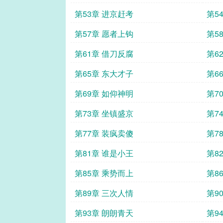
第53章 进京赶考
第5
第57章 愿者上钩
第5
第61章 借刀反腐
第6
第65章 东大才子
第6
第69章 如仰神明
第7
第73章 坐镇盛京
第7
第77章 装疯卖傻
第7
第81章 谁是小王
第8
第85章 乘势而上
第8
第89章 三次人情
第9
第93章 朗朗青天
第9