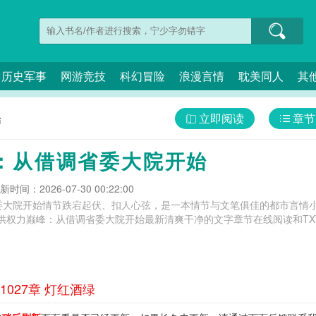
历史军事
网游竞技
科幻冒险
浪漫言情
耽美同人
其
立即阅读
章节
始
：从借调省委大院开始
新时间：2026-07-30 00:22:00
委大院开始情节跌宕起伏、扣人心弦，是一本情节与文笔俱佳的都市言情小
供权力巅峰：从借调省委大院开始最新清爽干净的文字章节在线阅读和TX
027章 灯红酒绿