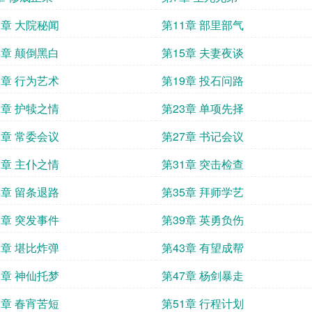
0章 大院秘闻
第11章 部里部气
4章 颠倒黑白
第15章 夫妻夜谈
8章 行为艺术
第19章 投石问路
2章 护犊之情
第23章 单项先择
6章 常委会议
第27章 书记会议
0章 主仆之情
第31章 突击检查
4章 留条退路
第35章 拜师学艺
8章 突发事件
第39章 英勇负伤
2章 堪比炸弹
第43章 有望成帮
6章 神仙托梦
第47章 杨剑暴走
0章 春宵苦短
第51章 行程计划