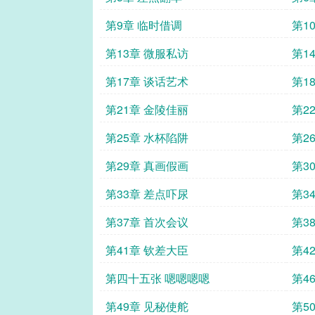
第9章 临时借调
第1
第13章 微服私访
第1
第17章 谈话艺术
第1
第21章 金陵佳丽
第2
第25章 水杯陷阱
第2
第29章 真画假画
第3
第33章 差点吓尿
第3
第37章 首次会议
第3
第41章 钦差大臣
第4
第四十五张 嗯嗯嗯嗯
第4
第49章 见秘使舵
第5