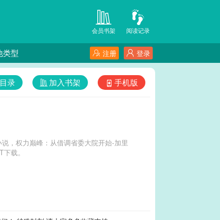
会员书架
阅读记录
他类型
注册
登录
目录
加入书架
手机版
说，权力巅峰：从借调省委大院开始-加里
T下载。