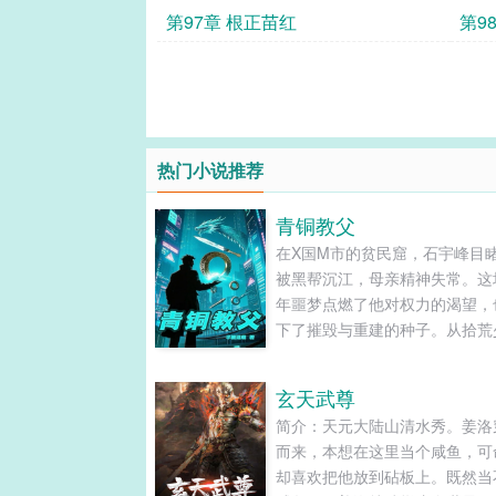
第97章 根正苗红
第9
热门小说推荐
青铜教父
在X国M市的贫民窟，石宇峰目
被黑帮沉江，母亲精神失常。这
年噩梦点燃了他对权力的渴望，
下了摧毁与重建的种子。从拾荒
到缔造"青铜帝国"，他带着五个
弟与六个羁绊女性，用二十年完
玄天武尊
街头到王座的逆袭，却在巅峰时
简介：天元大陆山清水秀。姜洛
现权力背后的致命代价。......
而来，本想在这里当个咸鱼，可
却喜欢把他放到砧板上。既然当