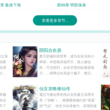
8章 集体下海
第99章 明哲保身
查看更多章节...
阴阳合欢鼎
睹父亲
萧凡穿越到异世界，成为合欢宗的小
场童
师弟，本想着洪福齐天，踏上修仙
也埋
路，可没想到，合欢宗里到处都是狼
少年
灭……师尊任长风是个癫子，整日里
生死兄
疯疯癫癫，经常发疯，人称“人长疯”，
成从
宗门上下，不管男女，都对他畏之如
仙女攻略修仙传
刻发
虎……师妹黄爆爆是个暴力狂，她修
穿越
通过与修仙界的杰出女性建立深厚关
炼的武技非常独特，诸如“还我漂漂
命运
系（“攻略”），能够吸收她们的“道蕴”
拳”、“情意绵绵掌”、“眉来眼去剑”、无
不了
或“气运”，转化为自身修为，实现快速
人能挡……师娘黄灭......