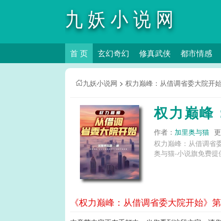
九妖小说网
首 页
玄幻奇幻
修真武侠
都市情感
九妖小说网
>
权力巅峰：从借调省委大院开
权力巅峰
作者：
加里奥与猫
更
权力巅峰：从借调省
奥与猫-小说旗免费提
《权力巅峰：从借调省委大院开始》第1