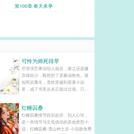
第100章 奉天承孕
可怜为师死得早
尽管演艺事业陷入低谷，谢之还是嫌
弃戏份少，毅然拒了某酱油角色。谁
知死后重生，竟然穿越到原著小说
里，成了书里从未正面出过场、只活
在主角回忆杀里的死鬼恩人——谢知
微。……等一下，这特么就是被他推
红幔囚桑
掉的那个酱油好嘛！为了悲剧不再重
红幔囚桑情节跌宕起伏、扣人心弦，
演，谢知微只好与系统一道，开始了
是一本情节与文笔俱佳的其他类型小
苦逼的抢（作）戏（死）之路。系
说，红幔囚桑-雪山种土豆-小说旗免费
统：主角要拜师，所以师尊的戏……