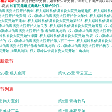
您
稍后刷新
页面看是否已经更新，如果长久未更新，请通过下面反馈联系我
 小说旗
如有问题请点击此处反馈给我们
...
借调省委大院开始杨剑
权力巅峰从借调省委大院开始笔趣阁
权力巅峰从
委大院开始免费阅
权力巅峰从借调省委大院开始什么年代
权力巅峰从借
委大院开始王建华
权力巅峰从借调省委大院开始第695
权力巅峰从借调
峰从借调省委大院开始人物关系
权力巅峰从借调省委大院开始番茄
权力
力巅峰从借调省委大院开始 作 者加里奥与猫
权力巅峰从借调省委大院开
峰从省委大院开始张泽谦
权力巅峰从借调省委大院开始 列表
权力巅峰
开始的
权力巅峰从借调省委大院开始第八百二十一
权力巅峰从借调省委
从借调省委大院开始作者加里奥与猫
权力巅峰从借调省委大院开始杨东
院开始 加里奥与猫
权力巅峰从借调省委大院开始主角杨剑
新章节
026章 狠人彪哥
第1025章 青云直上
节列表
章 尚方宝剑
第3章 青梅竹马
章 修成正果
第7章 生死兄弟