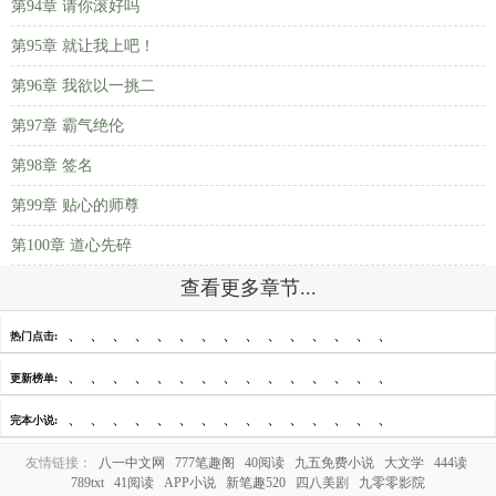
第94章 请你滚好吗
第95章 就让我上吧！
第96章 我欲以一挑二
第97章 霸气绝伦
第98章 签名
第99章 贴心的师尊
第100章 道心先碎
查看更多章节...
、
、
、
、
、
、
、
、
、
、
、
、
、
、
、
热门点击:
、
、
、
、
、
、
、
、
、
、
、
、
、
、
、
更新榜单:
、
、
、
、
、
、
、
、
、
、
、
、
、
、
、
完本小说:
友情链接：
八一中文网
777笔趣阁
40阅读
九五免费小说
大文学
444读
789txt
41阅读
APP小说
新笔趣520
四八美剧
九零零影院