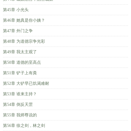
第45章 小光头
第46章 她真是你小姨？
第47章 外门之争
第48章 为道德宗争光彩
第49章 我太主观了
第50章 道德的至高点
第51章 铲子上有粪
第52章 大铲早已饥渴难耐
第53章 谁来主持？
第54章 倒反天罡
第55章 我师尊说的
第56章 徐之剑，林之剑