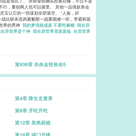
别说是现在了。 赤炎金狡确实想要自爆，不过不是
不行，重创两人也可以接受。 其他一品境妖兽会
灵宝让它的一切谋划全部落空。 “人族，奸
这一战比斩杀迅风紫貂那一战要困难一些，李霸和苗
异世界的男神
我的梦境能成真 不爱吃麻糖
我在异
我在异世界是个神
我在异世界里面面临
在异世界
第936章 赤炎金狡丧命5
第4章 降生玄黄界
第8章 开吃开吃
第12章 美艳厨娘
第16章 城门交锋