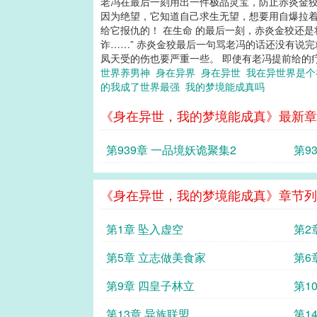
老冯在最后一刻用出一件极品灵宝，防止赤炎金狡
因为绝望，它知道自己求生无望，想要用自爆拉着
给它报仇的！ 在生命 的最后一刻，赤炎金狡还
诈……” 赤炎金狡最后一句骂老冯的话还没有说
凤天受的伤也要严重一些。 即使有老冯提前给的
世界养男神
身在异界
身在异世
我在异世界是
的我成了世界最强
我的梦境能成真吗
《身在异世，我的梦境能成真》最新章
第939章 一品境妖诡聚集2
第9
《身在异世，我的梦境能成真》章节列
第1章 坠入虚空
第2
第5章 立志做美食家
第6
第9章 四皇子林立
第1
第13章 异族联盟
第1