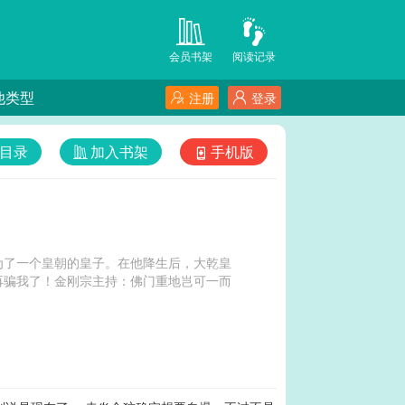
会员书架
阅读记录
他类型
注册
登录
目录
加入书架
手机版
为了一个皇朝的皇子。在他降生后，大乾皇
再骗我了！金刚宗主持：佛门重地岂可一而