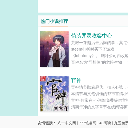
热门小说推荐
伪装咒灵收容中心
荒殿一穿越后最后悔的事，莫过
steem打折时买下了游戏
《lobotomy》。 脑叶公司内收
百种名为“异想体”的危险生物，
变为现实，荒殿一的一个走神，
导致世界级的灾难。 为了合理
官神
公司的存在，荒殿一从都市传说
官神情节跌宕起伏、扣人心弦，
到了灵感，把脑叶公司伪装成了
本情节与文笔俱佳的都市言情小
收容中心。 一开始，所有人都
官神-何常在-小说旗免费提供官
收容中心是个废物咒术师引人关
清爽干净的文字章节在线阅读和T
手段。 直到—— 憎恶女王突破
下载。...
容…… 绝望骑士突破收容…… 
园突…… 众人：你们咒灵收容
友情链接：
八一中文网
|
777笔趣阁
|
40阅读
|
九五免
么回事！！ 新人主管·异想体天