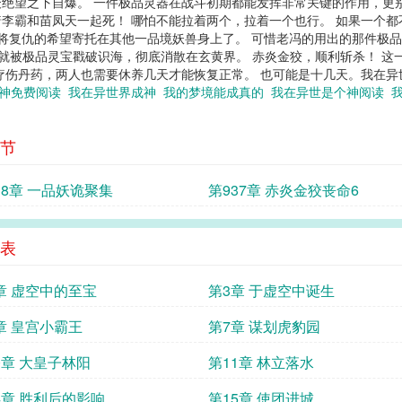
绝望之下自爆。 一件极品灵器在战斗初期都能发挥非常关键的作用，更
李霸和苗凤天一起死！ 哪怕不能拉着两个，拉着一个也行。 如果一个都
是将复仇的希望寄托在其他一品境妖兽身上了。 可惜老冯的用出的那件极品
完就被极品灵宝戳破识海，彻底消散在玄黄界。 赤炎金狡，顺利斩杀！ 
疗伤丹药，两人也需要休养几天才能恢复正常。 也可能是十几天。我在
个神免费阅读
我在异世界成神
我的梦境能成真的
我在异世是个神阅读
节
38章 一品妖诡聚集
第937章 赤炎金狡丧命6
表
章 虚空中的至宝
第3章 于虚空中诞生
章 皇宫小霸王
第7章 谋划虎豹园
0章 大皇子林阳
第11章 林立落水
4章 胜利后的影响
第15章 使团进城