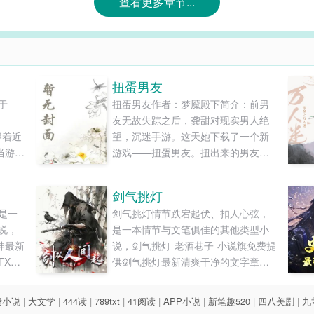
查看更多章节...
扭蛋男友
于
扭蛋男友作者：梦魇殿下简介：前男
友无故失踪之后，龚甜对现实男人绝
容着近
望，沉迷手游。这天她下载了一个新
当游戏
游戏——扭蛋男友。扭出来的男友居
就能
然真的出现在了现实之中。然而她很
化脑叶
快发现，这些扭蛋男友各有各的缺
剑气挑灯
中找
陷……第一章扭蛋男友“甜甜，一起去
是一
剑气挑灯情节跌宕起伏、扣人心弦，
咒灵
不？”室友冯宝月梳妆打扮罢，正对镜
说，
是一本情节与文笔俱佳的其他类型小
当咒灵
子上最后的口红，“我约了人一起唱
神最新
说，剑气挑灯-老酒巷子-小说旗免费提
注的
k，有三个小哥哥呢，个个单身一米...
XT
供剑气挑灯最新清爽干净的文字章节
收
在线阅读和TXT下载。...
穿刺乐
中心怎
费小说
|
大文学
|
444读
|
789txt
|
41阅读
|
APP小说
|
新笔趣520
|
四八美剧
|
九
天逛