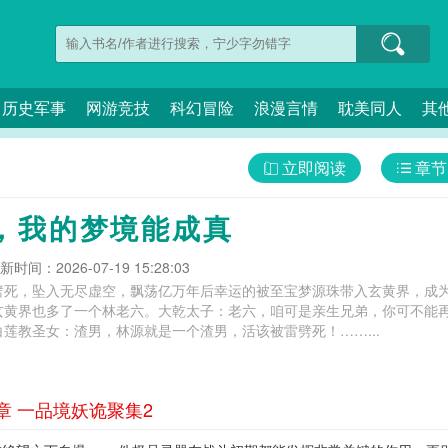
历史军事
网游竞技
科幻冒险
浪漫言情
耽美同人
其
立即阅读
章节
，我的梦境能成真
新时间：2026-07-19 15:28:03
劈死，坠入无尽虚空，飘荡亿万年后幸运的被至宝梦源珠带入玄黄界，成
玄黄界也多了一个林老六。大乾太子：老六，咱可是亲生兄弟，你可不能
莲教圣女：渣男，林源就是一个渣男，活该被雷劈死！……...
章 一品境妖诡聚集2