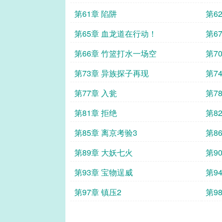
第61章 陷阱
第6
第65章 血龙道在行动！
第6
第66章 竹篮打水一场空
第7
第73章 异族探子再现
第7
第77章 入瓮
第7
第81章 拒绝
第8
第85章 离京考验3
第8
第89章 大妖七火
第9
第93章 宝物逞威
第9
第97章 镇压2
第9