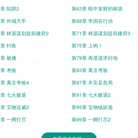
2章 陷阱2
第63章 暗中发财的林源
7章 外城天牢
第68章 帝国在行动
0章 林源谋划提前建府2
第71章 林源谋划提前建府3
4章 钓鱼
第75章 上钩！
8章 被擒
第79章 再度谋求封地
2章 考验
第83章 离京考验
6章 离京考验4
第87章 丰安县危局
0章 七火败退
第91章 七火败退2
4章 宝物逞威2
第95章 宝物镇妖诡
8章 一网打尽
第99章 一网打尽2