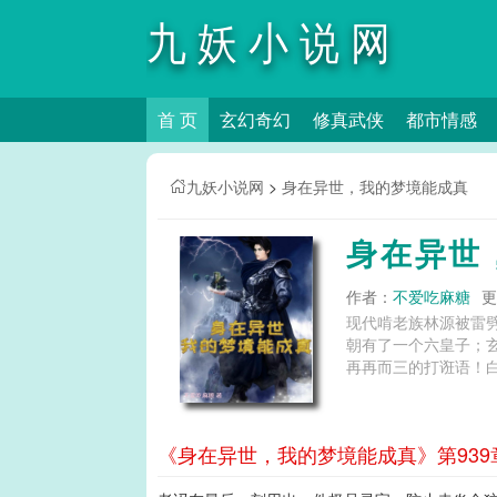
九妖小说网
首 页
玄幻奇幻
修真武侠
都市情感
九妖小说网
>
身在异世，我的梦境能成真
身在异世
作者：
不爱吃麻糖
更
现代啃老族林源被雷
朝有了一个六皇子；
再再而三的打诳语！白
《身在异世，我的梦境能成真》第939