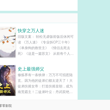
快穿之万人迷
旧版文案： 轻松无虐饭前饭后休闲可
读 《万人迷》《专业拆CP三十年》
《单身狗的救世主》 《情侣去死去
死》《这是一篇苏文》 从前有个人，
他被派去满足炮灰们的愿望。 于是这
个人走上了拆CP的道路。 《阿拉丁神
史上最强师父
灯》版本： 从前有个炮灰，他捡到一
修炼界有一条铁律：万万不可招惹陆
个灯，然后他擦了擦，一个神仙从灯
玄。因为他的徒弟们都太逆天了！大
里冒了出来。 “小伙子，你有什么愿望
徒弟扶摇女帝：打造扶摇皇朝，成为
啊？” 炮灰鼓起勇气，大声喊，“我要
南荒霸主！二徒弟叶尘：丹武双绝，
脱单！” “啧。” 炮灰沉默了下，大声
丹武大帝！三徒弟陈长生：太稳健
喊，“我要赚大钱。” “啧。” 炮灰再次
了……明明可以弹指灭杀大帝，却一
沉默，把灯丢了。 “欸，小伙子，有话
零零影院
直苟着不出世！四徒弟禁区女帝：我
好好说，你再说个愿望，我一定满足