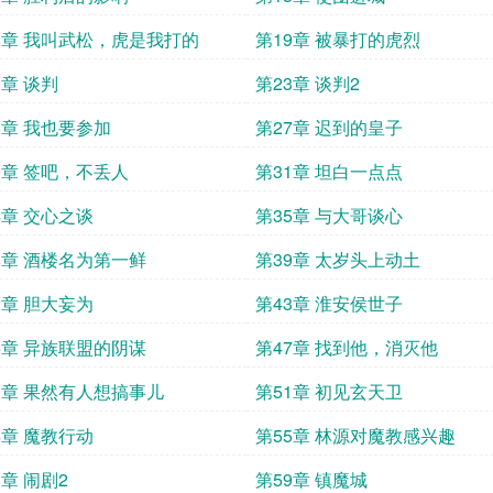
8章 我叫武松，虎是我打的
第19章 被暴打的虎烈
2章 谈判
第23章 谈判2
6章 我也要参加
第27章 迟到的皇子
0章 签吧，不丢人
第31章 坦白一点点
4章 交心之谈
第35章 与大哥谈心
8章 酒楼名为第一鲜
第39章 太岁头上动土
2章 胆大妄为
第43章 淮安侯世子
6章 异族联盟的阴谋
第47章 找到他，消灭他
0章 果然有人想搞事儿
第51章 初见玄天卫
4章 魔教行动
第55章 林源对魔教感兴趣
8章 闹剧2
第59章 镇魔城