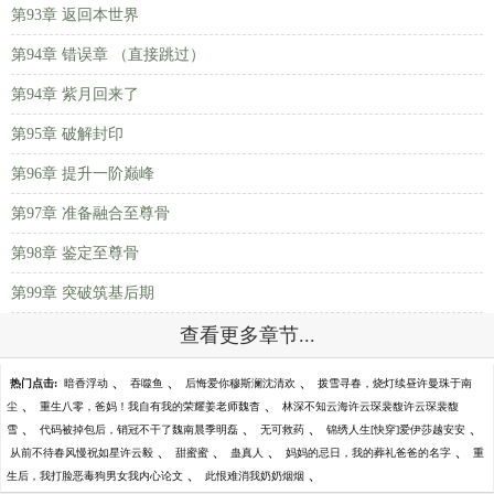
第93章 返回本世界
第94章 错误章 （直接跳过）
第94章 紫月回来了
第95章 破解封印
第96章 提升一阶巅峰
第97章 准备融合至尊骨
第98章 鉴定至尊骨
第99章 突破筑基后期
查看更多章节...
、
、
、
热门点击:
暗香浮动
吞噬鱼
后悔爱你穆斯澜沈清欢
拨雪寻春，烧灯续昼许曼珠于南
、
、
尘
重生八零，爸妈！我自有我的荣耀姜老师魏杳
林深不知云海许云琛裴馥许云琛裴馥
、
、
、
、
雪
代码被掉包后，销冠不干了魏南晨季明磊
无可救药
锦绣人生[快穿]爱伊莎越安安
、
、
、
、
从前不待春风慢祝如星许云毅
甜蜜蜜
蛊真人
妈妈的忌日，我的葬礼爸爸的名字
重
、
、
生后，我打脸恶毒狗男女我内心论文
此恨难消我奶奶烟烟