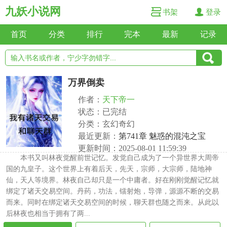
九妖小说网
书架
登录
首页
分类
排行
完本
最新
记录
万界倒卖
作者：
天下帝一
状态：已完结
分类：玄幻奇幻
最近更新：
第741章 魅惑的混沌之宝
更新时间：2025-08-01 11:59:39
本书又叫林夜觉醒前世记忆。发觉自己成为了一个异世界大周帝
国的九皇子。这个世界上有着后天，先天，宗师，大宗师，陆地神
仙，天人等境界。林夜自己却只是一个中庸者。好在刚刚觉醒记忆就
绑定了诸天交易空间。丹药，功法，镭射炮，导弹，源源不断的交易
而来。同时在绑定诸天交易空间的时候，聊天群也随之而来。从此以
后林夜也相当于拥有了两...