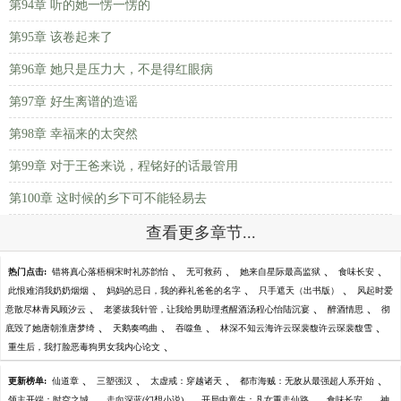
第94章 听的她一愣一愣的
第95章 该卷起来了
第96章 她只是压力大，不是得红眼病
第97章 好生离谱的造谣
第98章 幸福来的太突然
第99章 对于王爸来说，程铭好的话最管用
第100章 这时候的乡下可不能轻易去
查看更多章节...
、
、
、
、
热门点击:
错将真心落梧桐宋时礼苏韵怡
无可救药
她来自星际最高监狱
食味长安
、
、
、
此恨难消我奶奶烟烟
妈妈的忌日，我的葬礼爸爸的名字
只手遮天（出书版）
风起时爱
、
、
、
意散尽林青风顾汐云
老婆拔我针管，让我给男助理煮醒酒汤程心怡陆沉宴
醉酒情思
彻
、
、
、
、
底毁了她唐朝淮唐梦绮
天鹅奏鸣曲
吞噬鱼
林深不知云海许云琛裴馥许云琛裴馥雪
、
重生后，我打脸恶毒狗男女我内心论文
、
、
、
、
更新榜单:
仙道章
三塑强汉
太虚戒：穿越诸天
都市海贼：无敌从最强超人系开始
、
、
、
、
领主开端：时空之城
走向深蓝(幻想小说)
开局中童生：凡女重走仙路
食味长安
神