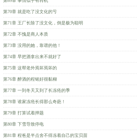
第69章 事情似乎有转机
第70章 就是吃了没文化的亏
第71章 王厂长除了没文化，倒是极为聪明
第72章 不愧是商人本质
第73章 没用的她，靠谱的他！
第74章 早把酒拿出来不就好了
第75章 这帮老外焉坏焉坏的
第76章 醉酒的程铭好很黏糊
第77章 一到冬天又到了长冻疮的季
第78章 谁家冻疮长得那么奇葩！
第79章 打算试着押题
第80章 下雪导致停电
第81章 程爸是半点舍不得冻着自己的宝贝苗