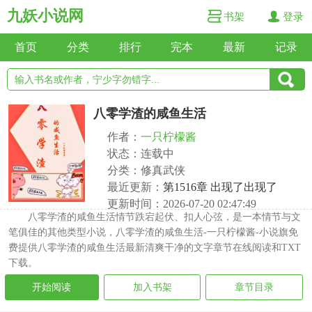
九妖小说网
书架
登录
首页
分类
排行
完本
最新
记录
八零学渣的咸鱼生活
作者：
一只柠檬酱
状态：连载中
分类：修真武侠
最近更新：
第1516章 出现了出现了
更新时间：2026-07-20 02:47:49
八零学渣的咸鱼生活情节跌宕起伏、扣人心弦，是一本情节与文
笔俱佳的其他类型小说，八零学渣的咸鱼生活-一只柠檬酱-小说旗免
费提供八零学渣的咸鱼生活最新清爽干净的文字章节在线阅读和TXT
下载。
开始阅读
加入书架
章节目录