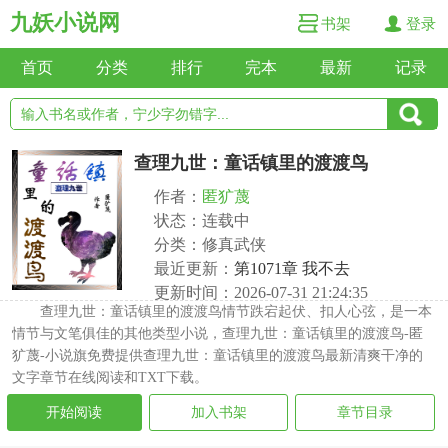
九妖小说网
书架
登录
首页
分类
排行
完本
最新
记录
查理九世：童话镇里的渡渡鸟
作者：
匿犷蔑
状态：连载中
分类：修真武侠
最近更新：
第1071章 我不去
更新时间：2026-07-31 21:24:35
查理九世：童话镇里的渡渡鸟情节跌宕起伏、扣人心弦，是一本
情节与文笔俱佳的其他类型小说，查理九世：童话镇里的渡渡鸟-匿
犷蔑-小说旗免费提供查理九世：童话镇里的渡渡鸟最新清爽干净的
文字章节在线阅读和TXT下载。
开始阅读
加入书架
章节目录