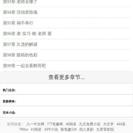
第93章 老师去哪了
第94章 活动室惊魂
第95章 祸不单行
第96章 唐·实习·晓·老师·翼
第97章 久违的解谜
第98章 眼睛的色彩
第99章 一起去看鹩哥吧
查看更多章节...
热门点击:
更新榜单:
完本小说:
友情链接：
八一中文网
777笔趣阁
40阅读
九五免费小说
大文学
444读
789txt
41阅读
APP小说
新笔趣520
四八美剧
九零零影院