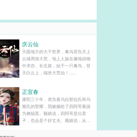
庆云仙
天圆地方的大千世界，禽鸟背负天上
云城周游大荒，地上人族在遍地凶物
中求存。长生路，始于一只禽鸟，登
天白云上，端坐大荒仙！......
正宜春
康熙三十年，肩负着乌拉那拉氏和乌
雅氏的荣耀，我被赐给了四阿哥胤禛
为侧福晋。额娘说，四阿哥是位君
子，也会是个好丈夫。额娘说，从此
以后你便不是家里不被重视的庶出格
格了，额娘希望你能成为人上人。可