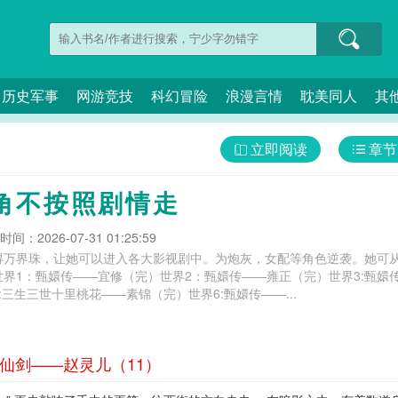
历史军事
网游竞技
科幻冒险
浪漫言情
耽美同人
其
立即阅读
章节
角不按照剧情走
间：2026-07-31 01:25:59
得万界珠，让她可以进入各大影视剧中。为炮灰，女配等角色逆袭。她可
界1：甄嬛传——宜修（完）世界2：甄嬛传——雍正（完）世界3:甄嬛
:三生三世十里桃花——素锦（完）世界6:甄嬛传——...
 仙剑——赵灵儿（11）