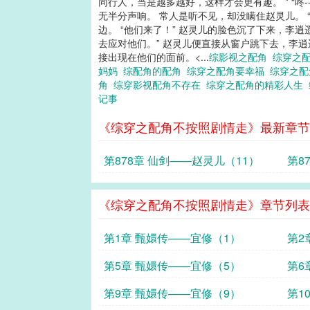
同行人，当是越多越好，这样才会更有趣。 * “咚
无半分声响。 常人是听不见，却没瞒住赵灵儿。 
边。 “他们来了！” 赵灵儿的脸色沉了下来，李
去应对他们。” 赵灵儿便直接从窗户跳下去，李
接出现在他们的面前。<...
综影视之配角
综穿之配
妈妈
综配角的配角
综穿之配角要幸福
综穿之配
角
综穿影视配角不存在
综穿之配角的精彩人生
记事
《综穿之配角不按照剧情走》最新章节
第878章 仙剑——赵灵儿（11）
第8
《综穿之配角不按照剧情走》章节列表
第1章 甄嬛传——宜修（1）
第2
第5章 甄嬛传——宜修（5）
第6
第9章 甄嬛传——宜修（9）
第1