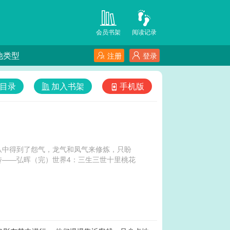
会员书架
阅读记录
他类型
注册
登录
目录
加入书架
手机版
从中得到了怨气，龙气和凤气来修炼，只盼
传——弘晖（完）世界4：三生三世十里桃花