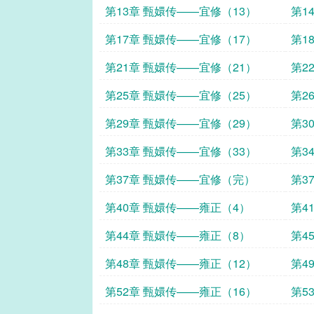
第13章 甄嬛传——宜修（13）
第1
第17章 甄嬛传——宜修（17）
第1
第21章 甄嬛传——宜修（21）
第2
第25章 甄嬛传——宜修（25）
第2
第29章 甄嬛传——宜修（29）
第3
第33章 甄嬛传——宜修（33）
第3
第37章 甄嬛传——宜修（完）
第3
第40章 甄嬛传——雍正（4）
第4
第44章 甄嬛传——雍正（8）
第4
第48章 甄嬛传——雍正（12）
第4
第52章 甄嬛传——雍正（16）
第5