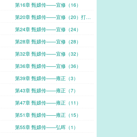
第16章 甄嬛传——宜修（16）
第20章 甄嬛传——宜修（20）打赏
感谢章
第24章 甄嬛传——宜修（24）
第28章 甄嬛传——宜修（28）
第32章 甄嬛传——宜修（32）
第36章 甄嬛传——宜修（36）
第39章 甄嬛传——雍正（3）
第43章 甄嬛传——雍正（7）
第47章 甄嬛传——雍正（11）
第51章 甄嬛传——雍正（15）
第55章 甄嬛传——弘晖（1）