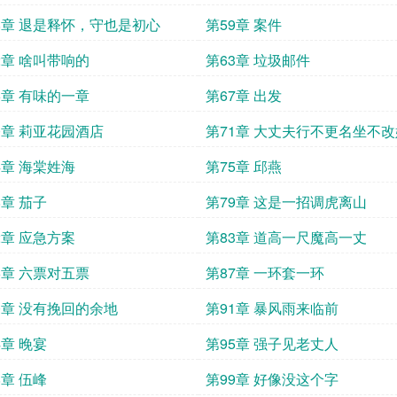
8章 退是释怀，守也是初心
第59章 案件
2章 啥叫带响的
第63章 垃圾邮件
6章 有味的一章
第67章 出发
0章 莉亚花园酒店
第71章 大丈夫行不更名坐不改
4章 海棠姓海
第75章 邱燕
8章 茄子
第79章 这是一招调虎离山
2章 应急方案
第83章 道高一尺魔高一丈
6章 六票对五票
第87章 一环套一环
0章 没有挽回的余地
第91章 暴风雨来临前
4章 晚宴
第95章 强子见老丈人
8章 伍峰
第99章 好像没这个字