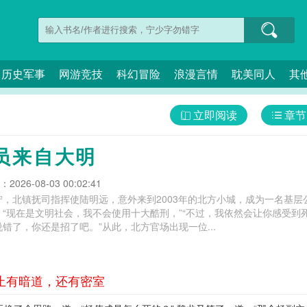
历史军事
网游竞技
科幻冒险
浪漫言情
耽美同人
其
立即阅读
章节
员来自大明
026-08-03 00:02:41
，北镇抚司指挥使陆明远，意外来到2003年的北方小城，成为一名基层
“现在是文明社会，我不会使用十大酷刑，”“不过，我依然会让你感受到
错了，你还是招了吧。”从此，北方官场出现一位...
不止有暗道，还有密室