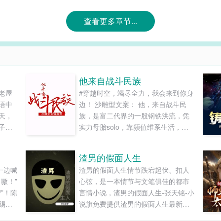
查看更多章节...
他来自战斗民族
老屋
#穿越时空，竭尽全力，我会来到你身
语中
边！ 沙雕型文案： 他，来自战斗民
天，
族，是富二代界的一股钢铁洪流，凭
子，
实力母胎solo，靠颜值维系生活，一
的大
张中俄混血的盛世美颜下，是一颗哈
这个
士奇的拆家灵魂，史上最少女最沙雕
渣男的假面人生
摩擦
攻——弗拉基米尔·周向晚斯基。 他，
一边喊
渣男的假面人生情节跌宕起伏、扣人
近。
是绿江主角标配的硬核总裁——吴
嗷！”
心弦，是一本情节与文笔俱佳的都市
及李
凉，身世狗血情路坎坷，冷艳高贵有
”！陈
言情小说，渣男的假面人生-张天铭-小
..
内涵，成熟稳重如泰山，就是遇见了
踢翻
说旗免费提供渣男的假面人生最新清
周向晚。 “某天早晨，周向晚摇醒吴
龙抓着
爽干净的文字章节在线阅读和TXT下
凉：吴凉，糟了，我的俄语被你们广