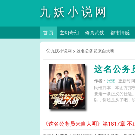
九妖小说网
首 页
玄幻奇幻
修真武侠
都市情感
九妖小说网
>
这名公务员来自大明
这名公务
作者：
张寳
更新时间：2
民惟邦本，本固方邦宁
要走一条正义的仕途。
以，你还是从了吧，说
《这名公务员来自大明》第1817章 