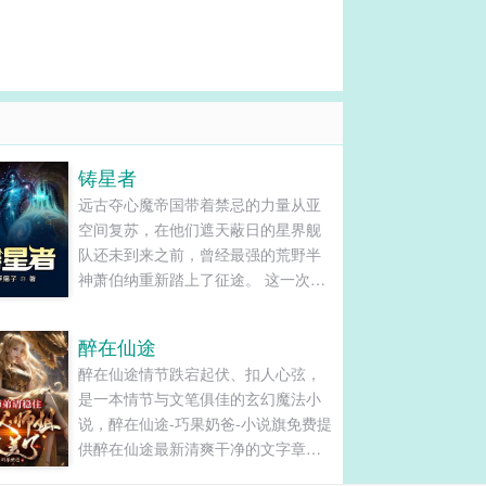
铸星者
远古夺心魔帝国带着禁忌的力量从亚
空间复苏，在他们遮天蔽日的星界舰
队还未到来之前，曾经最强的荒野半
神萧伯纳重新踏上了征途。 这一次他
不再相信任何人，包括那些懦弱可悲
的诸神...
醉在仙途
醉在仙途情节跌宕起伏、扣人心弦，
是一本情节与文笔俱佳的玄幻魔法小
说，醉在仙途-巧果奶爸-小说旗免费提
供醉在仙途最新清爽干净的文字章节
在线阅读和TXT下载。...