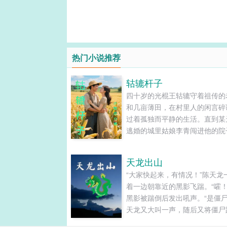
热门小说推荐
轱辘杆子
四十岁的光棍王轱辘守着祖传的
和几亩薄田，在村里人的闲言碎
过着孤独而平静的生活。直到某
逃婚的城里姑娘李青闯进他的院
彻底打破了他的单调人生。倔强
学生李青为躲避家族联姻，躲进
天龙出山
偏远山村。起初，两个世界的人
“大家快起来，有情况！”陈天龙
不断，但共同生活让彼此渐渐靠
着一边朝靠近的黑影飞踹。“嚯！
然而，流言蜚语、世俗偏见，以
黑影被踹倒后发出吼声。“是僵尸
青未婚夫的突然出现，让这段纯....
天龙又大叫一声，随后又将僵尸
两具。“你、你要干什么？”陈天