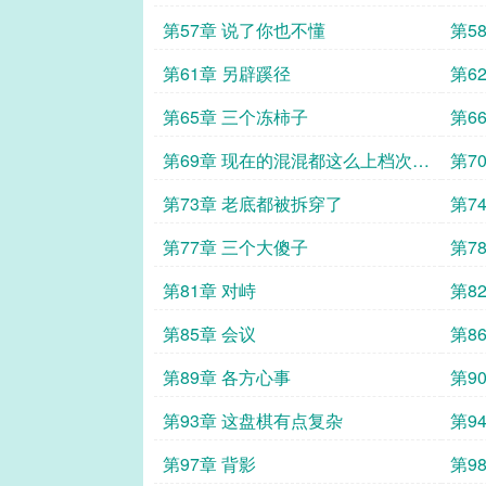
吧
第57章 说了你也不懂
第5
第61章 另辟蹊径
第6
第65章 三个冻柿子
第6
第69章 现在的混混都这么上档次
第7
了？
第73章 老底都被拆穿了
第7
第77章 三个大傻子
第7
第81章 对峙
第8
第85章 会议
第8
第89章 各方心事
第9
第93章 这盘棋有点复杂
第9
第97章 背影
第9