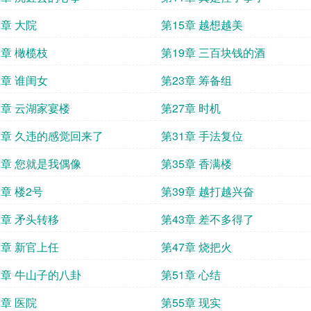
4章 大院
第15章 越想越美
8章 橄榄枝
第19章 三百块钱的酒
2章 谁闺女
第23章 筹备组
6章 云湖家宴楼
第27章 时机
0章 久违的感觉回来了
第31章 手法复位
4章 您就是我偶像
第35章 香满楼
8章 楼2号
第39章 越打越兴奋
2章 矛头转移
第43章 差不多得了
6章 新官上任
第47章 烧把火
0章 牛山子的八卦
第51章 心结
4章 医院
第55章 现实