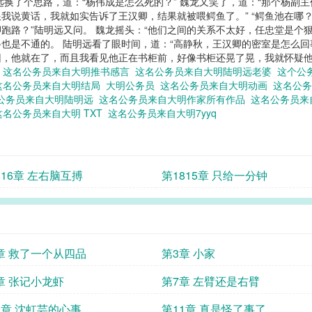
远换了个思路，道：“杨伟成是怎么死的？” 魏龙又笑了，道：“那个杨副
跟我说黄话，我就如实告诉了王汉卿，结果就被喂鳄鱼了。” “鳄鱼池在哪？
卿跑路？”陆明远又问。 魏龙摇头：“他们之间的关系不太好，任忠堂是个
也是不通的。 陆明远看了眼时间，道：“高静秋，王汉卿的密室是怎么回事
，他就在了，而且我看见他正在书柜前，好像书柜还晃了晃，我就怀疑他
价
这名公务员来自大明推书感言
这名公务员来自大明陆明远老婆
这个公
这名公务员来自大明结局
大明公务员
这名公务员来自大明动画
这名公
公务员来自大明陆明远
这名公务员来自大明作家所有作品
这名公务员来
这名公务员来自大明 TXT
这名公务员来自大明7yyq
816章 左右脑互搏
第1815章 只给一分钟
章 救了一个从四品
第3章 小家
章 张记小龙虾
第7章 左臂还是右臂
0章 沈虹芸的心事
第11章 真是怪了事了