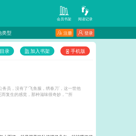
会员书架
阅读记录
他类型
注册
登录
目录
加入书架
手机版
公务员，没有了‘飞鱼服，绣春刀’，这一世他
死而复生的感觉，那种滋味很奇妙，”“所