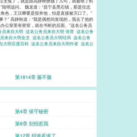
主任太冤了，就是跟高静秋撩骚了几句，就被喂了鳄
”陆明远问。 魏龙道：“昌宁县黑石镇，那是任忠
狠角色，王汉卿要是投奔他，怕是直接被灭口了。”
？” 高静秋道：“我是偶然间发现的，我去了他的
办公室里有密室，就在书柜的后面。”
这名公务员
务员来自大明
这名公务员来自大明 张寳
这名公务
务员来自大明全文
这名公务员大明结局
这名公务
自大明百度百科
这名公务员来自大明作者
这名公
第1814章 服不服
第4章 保守秘密
第8章 别招惹我
第12章 招谁惹谁了