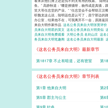
看来从他们身上还是找不到太有用的线索。 陆明
鱼。” 高静秋道：“哪是撩骚呀，杨伟成是真骚，
笑大哥任忠堂的产业。” “任忠堂会不会帮助王汉
听魏龙这么说，陆明远也是认可了，昌宁那边的路
办公室，结果他不在，可我离开不一会，原路返回
来自大明作家作品
这名公务员来自大明张寳评
员来自大明星的英文
这名公务员来自大明类似
员来自大明免费观看
大明公务员 名剑山庄
这名
务员来自大明笔趣阁
这名公务员来自大明最新
《这名公务员来自大明》最新章节
第1817章 不止有暗道，还有密室
第1
《这名公务员来自大明》章节列表
第1章 他来自大明
第2
第5章 郡主与公主
第6
第9章 针灸
第1