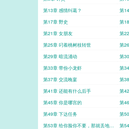
第13章 感情纠葛？
第1
第17章 野史
第1
第21章 女朋友
第2
第25章 叼着桃树枝转世
第2
第29章 暗流涌动
第3
第33章 带份小龙虾
第3
第37章 交流晚宴
第3
第41章 还能有什么后手
第4
第45章 你是哪宫的
第4
第49章 下达任务
第5
第53章 给你脸你不要，那就丢地上
第5