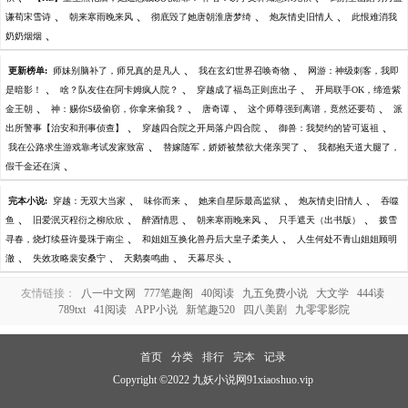
、
、
、
、
谦荀宋雪诗
朝来寒雨晚来风
彻底毁了她唐朝淮唐梦绮
炮灰情史旧情人
此恨难消我
、
奶奶烟烟
、
、
更新榜单:
师妹别脑补了，师兄真的是凡人
我在玄幻世界召唤奇物
网游：神级刺客，我即
、
、
、
是暗影！
啥？队友住在阿卡姆疯人院？
穿越成了福岛正则庶出子
开局联手OK，缔造紫
、
、
、
、
金王朝
神：赐你S级偷窃，你拿来偷我？
唐奇谭
这个师尊强到离谱，竟然还要苟
派
、
、
、
出所警事【治安和刑事侦查】
穿越四合院之开局落户四合院
御兽：我契约的皆可返祖
、
、
我在公路求生游戏靠考试发家致富
替嫁随军，娇娇被禁欲大佬亲哭了
我都抱天道大腿了，
、
假千金还在演
、
、
、
、
完本小说:
穿越：无双大当家
味你而来
她来自星际最高监狱
炮灰情史旧情人
吞噬
、
、
、
、
、
鱼
旧爱泯灭程衍之柳欣欣
醉酒情思
朝来寒雨晚来风
只手遮天（出书版）
拨雪
、
、
寻春，烧灯续昼许曼珠于南尘
和姐姐互换化兽丹后大皇子柔美人
人生何处不青山姐姐顾明
、
、
、
、
澈
失效攻略裴安桑宁
天鹅奏鸣曲
天幕尽头
友情链接：
八一中文网
777笔趣阁
40阅读
九五免费小说
大文学
444读
789txt
41阅读
APP小说
新笔趣520
四八美剧
九零零影院
首页
分类
排行
完本
记录
Copyright ©2022 九妖小说网91xiaoshuo.vip