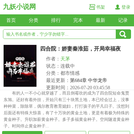
九妖小说网
书架
登录
首页
分类
排行
完本
最新
记录
四合院：娇妻秦淮茹，开局幸福夜
作者：
天茅
状态：连载中
分类：都市情感
最近更新：
第684章 中华龙帝
更新时间：2026-07-20 03:45:58
有的人一不小心就穿越了，而且倒霉吹的成为了四合院短命鬼贾
东旭。还好有着外挂，开始只有三十块黑土地，本已经会过上，没事
种种菜，除除草，偶尔教育教育媳妇，打打孩子的平凡日子。没想到
后面还有特殊大惊喜，有了十万块的黄金土地，更是有着极为特殊的
黄金种子。升职加薪黄金种子。多子多福黄金种子。空间隧道黄金种
子。时间停止黄金种子...