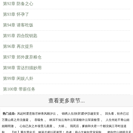
第92章 防备之心
第93章 怀孕了
第94章 请客吃饭
第95章 四合院钥匙
第96章 再次提升
第97章 郊外废弃粮仓
第98章 雷达扫描妙用
第99章 闲娱八卦
第100章 带薪任务
查看更多章节...
、
、
热门点击:
风起时爱意散尽林青风顾汐云
锦绣人生[快穿]爱伊莎越安安
回头看，轻舟已过
、
、
、
万重山蒋之舟沈傲凝
吞噬鱼
林深不知云海许云琛裴馥许云琛裴馥雪
人生何处不青山姐
、
、
、
姐顾明澈
心似已灰之木项雪儿鹿鹿
大祸
我死后，爹娘和夫君一个都没疯江寻时连道
、
、
秋
【HL】重生黑化后，她逼总裁以死谢罪！ 作者：易小文林知意宋宛秋
鹤别空山踏明月孟