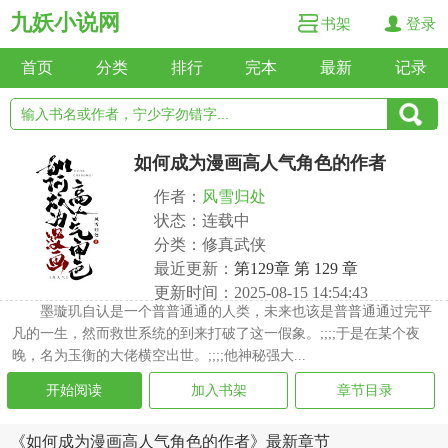
九妖小说网
书架
登录
首页
分类
排行
完本
最新
记录
如何成为漫画高人气角色的作者
作者：
风雪归处
状态：连载中
分类：修真武侠
最近更新：
第129章 第 129 章
更新时间：2025-08-15 14:54:43
墨璇玑自认是一个普普通通的人类，未来也该是普普通通过完平
凡的一生，然而救世系统的到来打破了这一假象。;;;;于是在某个夜
晚，名为玉衡的大佬横空出世。;;;;他神秘强大...
开始阅读
加入书架
章节目录
《如何成为漫画高人气角色的作者》最新章节