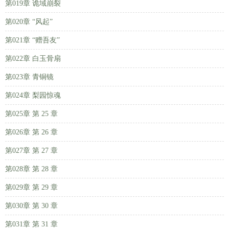
第019章 诡域崩裂
第020章 “风起”
第021章 “赠吾友”
第022章 白玉骨扇
第023章 青铜镜
第024章 梨园惊魂
第025章 第 25 章
第026章 第 26 章
第027章 第 27 章
第028章 第 28 章
第029章 第 29 章
第030章 第 30 章
第031章 第 31 章