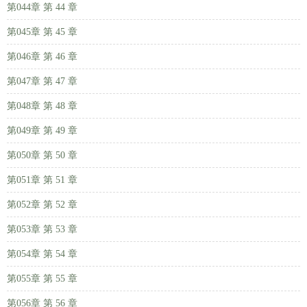
第044章 第 44 章
第045章 第 45 章
第046章 第 46 章
第047章 第 47 章
第048章 第 48 章
第049章 第 49 章
第050章 第 50 章
第051章 第 51 章
第052章 第 52 章
第053章 第 53 章
第054章 第 54 章
第055章 第 55 章
第056章 第 56 章