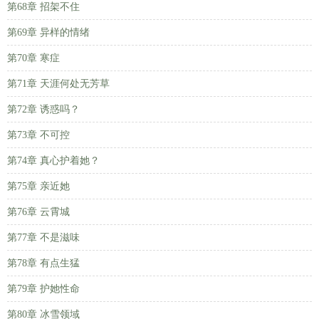
第68章 招架不住
第69章 异样的情绪
第70章 寒症
第71章 天涯何处无芳草
第72章 诱惑吗？
第73章 不可控
第74章 真心护着她？
第75章 亲近她
第76章 云霄城
第77章 不是滋味
第78章 有点生猛
第79章 护她性命
第80章 冰雪领域