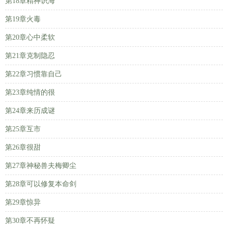
第18章精神识海
第19章火毒
第20章心中柔软
第21章克制隐忍
第22章习惯靠自己
第23章纯情的很
第24章来历成谜
第25章互市
第26章很甜
第27章神秘兽夫梅卿尘
第28章可以修复本命剑
第29章惊异
第30章不再怀疑