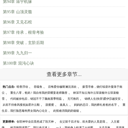
第94章 庙宇机缘
第95章 山顶灵髓
第96章 又见石棺
第97章 传承，根骨考验
第98章 突破，玄阶后期
第99章 九九归一
第100章 混沌心诀
查看更多章节...
、
、
、
热门点击:
暗香浮动
吞噬鱼
后悔爱你穆斯澜沈清欢
拨雪寻春，烧灯续昼许曼珠于南
、
、
尘
重生八零，爸妈！我自有我的荣耀姜老师魏杳
林深不知云海许云琛裴馥许云琛裴馥
、
、
、
、
雪
代码被掉包后，销冠不干了魏南晨季明磊
无可救药
锦绣人生[快穿]爱伊莎越安安
、
、
、
、
从前不待春风慢祝如星许云毅
甜蜜蜜
蛊真人
妈妈的忌日，我的葬礼爸爸的名字
重
、
、
生后，我打脸恶毒狗男女我内心论文
此恨难消我奶奶烟烟
、
、
更新榜单:
创世神毕业后竟然成了毁灭神
去父留子后才知，前夫爱的人竟是我
入主紫
、
、
、
、
微
校花骗我进黑厂，我以杀证道！
一人：我的身上纹满了十凶图
太子无敌
开局鬼