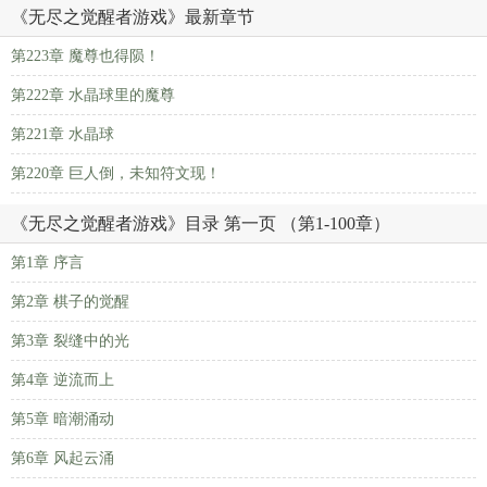
《无尽之觉醒者游戏》最新章节
第223章 魔尊也得陨！
第222章 水晶球里的魔尊
第221章 水晶球
第220章 巨人倒，未知符文现！
《无尽之觉醒者游戏》目录 第一页 （第1-100章）
第1章 序言
第2章 棋子的觉醒
第3章 裂缝中的光
第4章 逆流而上
第5章 暗潮涌动
第6章 风起云涌