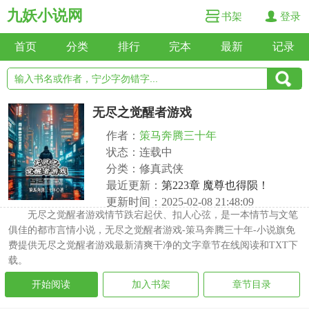
九妖小说网
书架
登录
首页
分类
排行
完本
最新
记录
无尽之觉醒者游戏
作者：
策马奔腾三十年
状态：连载中
分类：修真武侠
最近更新：
第223章 魔尊也得陨！
更新时间：2025-02-08 21:48:09
无尽之觉醒者游戏情节跌宕起伏、扣人心弦，是一本情节与文笔
俱佳的都市言情小说，无尽之觉醒者游戏-策马奔腾三十年-小说旗免
费提供无尽之觉醒者游戏最新清爽干净的文字章节在线阅读和TXT下
载。
开始阅读
加入书架
章节目录