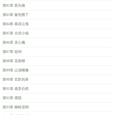
第82章 双头狼
第83章 被包围了
第84章 慕容云海
第85章 古武小镇
第86章 灵心佩
第87章 祖祠
第88章 花斑蟒
第89章 山顶雕像
第90章 玄阶凶兽
第91章 诡异石棺
第92章 摆脱
第93章 柳暗花明